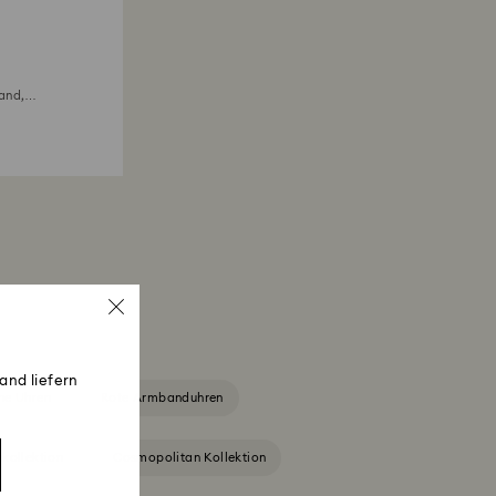
and,
and liefern
ne Uhren
Rote Armbanduhren
nkollektion
Cosmopolitan Kollektion