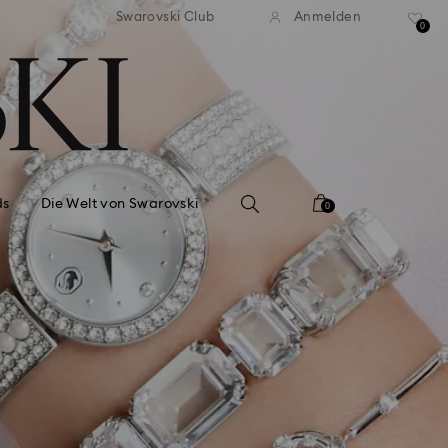
ser Standardversand ab 99 EUR
Kostenloser Standardversand 
Swarovski Club
Anmelden
0
ds
Die Welt von Swarovski
0