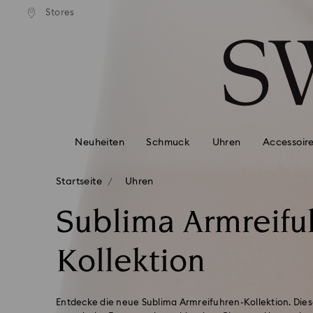
ser Standardversand ab 99 EUR
Kostenloser Standardversand 
Stores
Liste Tastaturkürzel
0 - Header
1 - Hauptinhalt
2 - Footer
3 - Filter
4 - Suchergebnisse
Neuheiten
Schmuck
Uhren
Accessoir
Startseite
Uhren
Sublima Armreifu
Kollektion
Entdecke die neue Sublima Armreifuhren-Kollektion. Die