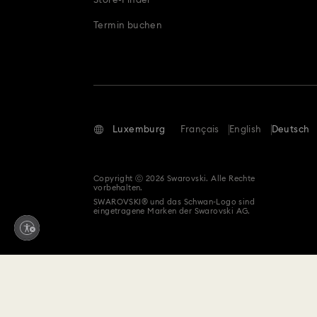
Store-Finder
Termin buchen
Luxemburg
Français
English
Deutsch
Copyright ⓒ 2026 Swarovski. Alle Rechte
vorbehalten.
SWAROVSKI® und das Schwan-Logo sind
eingetragene Marken der Swarovski AG.