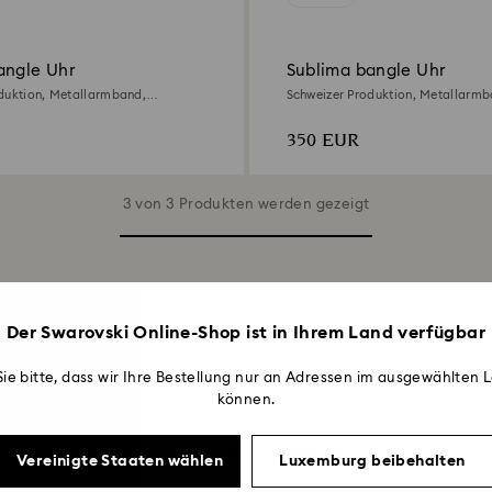
angle Uhr
Sublima bangle Uhr
duktion, Metallarmband,
Schweizer Produktion, Metallarmb
oségoldfarbenes Finish
Silberfarben, Edelstahl
350 EUR
3 von 3 Produkten werden gezeigt
Der Swarovski Online-Shop ist in Ihrem Land verfügbar
Das könnte Sie auch interessieren
ie bitte, dass wir Ihre Bestellung nur an Adressen im ausgewählten L
bene Uhren
Blaue Armbanduhren
Graue Armbanduhren
Grü
können.
bene Armbanduhren
Uhren in Pink
Weiße Uhren
Attract Uhre
Vereinigte Staaten wählen
Luxemburg beibehalten