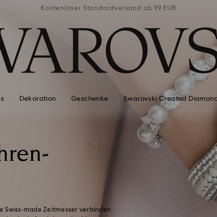
ab 99 EUR
Kostenloser Standardversand ab 99 EUR
Kostenlo
es
Dekoration
Geschenke
Swarovski Created Diamon
hren-
se Swiss-made Zeitmesser verbinden