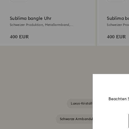
Sublima bangle Uhr
Sublima b
Schweizer Produktion, Metallarmband,
Schweizer Pro
Goldfarben, Champagne-vergoldetes Finish
Roséfarben, R
400 EUR
400 EUR
Beachten S
Luxus-Kristalluhren
Beigefar
Schwarze Armbanduhren
Silberfar