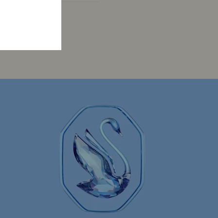
ion
Dextera Bangle Kollektion
-Kollektion
Imber Oval Uhrenkollektion
rix Tennis Chrono Armbanduhr Kollektion
 Kollektion
Sublima Uhrenkollektion
stag
Roségoldfarbene Uhren
nuhren
Metallarmbanduhren
Zeitlose Uhren