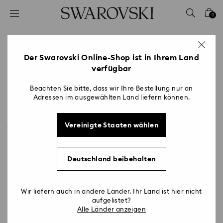
Liste Tastaturkürzel
0
0 - Header
1 - Hauptinhalt
130 Jahre voller Freude
2 - Footer
Der Swarovski Online-Shop ist in Ihrem Land
Title:
verfügbar
Seit 1895 bringen wir die Welt zum Strahlen
Beachten Sie bitte, dass wir Ihre Bestellung nur an
Adressen im ausgewählten Land liefern können.
Anlässlich unseres 130-jährigen Jubiläums wurde ein
feierliches Logo gestaltet – als visuelles Symbol für
die Freude, die unsere Vergangenheit, Gegenwart und
Vereinigte Staaten wählen
Zukunft miteinander verbindet. Das Jubiläumslogo
„130 Years of Joy“ mit unserem Emblem, dem
Swarovski Schwan, ist eine Hommage an die Eleganz
Deutschland beibehalten
der Saison und die Opulenz unseres österreichischen
Erbes. Die goldene Farbpalette strahlt Wärme,
Schönheit und festliches Licht aus.
Wir liefern auch in andere Länder. Ihr Land ist hier nicht
aufgelistet?
Alle Länder anzeigen