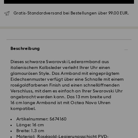
Standardversand - GLS
Gratis-Standardversand bei Bestellungen über 99.00 EUR.
Bestellungen, die montags bis freitags bis spätestens
10:00 Uhr MEZ eingehen, werden am gleichen
Werktag bearbeitet und versendet.
Lieferzeit bei Standardversand: 2-3 Arbeitstage nach
Beschreibung
Bearbeitung und Versand
Standard Versandkosten: EUR 6.95
Dieses schwarze Swarovski Lederarmband aus
Kostenloser Standardversand bei einem Einkauf über:
italienischem Kalbsleder verleiht Ihrer Uhr einen
EUR 99
glamourösen Style. Das Armband mit eingeprägtem
Eidechsenmuster verfügt über eine Schnalle mit einem
roségoldfarbenen Finish und einen schnellöffnenden
Expressversand -
FedEx
Verschluss, mit dem es einfach an Ihrer Swarovski Uhr
angebracht werden kann. Das 13 mm breite und
16 cm lange Armband ist mit Octea Nova Uhren
Bestellungen, die montags bis freitags bis spätestens
kompatibel.
14:30 Uhr MEZ eingehen, werden am gleichen
Swarovski Kristall ist ein empfindliches Material, das
Werktag bearbeitet und versendet.
besondere Achtsamkeit erfordert und gemäß den
Artikelnummer: 5674160
Lieferzeit bei Expressversand: 1-2 Werktage nach
folgenden Pflegehinweisen zu behandeln ist. Um Ihr
Länge: 16 cm
Bearbeitung und Versand
Swarovski Produkt lange schön zu halten, beachten
Breite: 1.3 cm
Express Versandkosten: EUR 17.50
Sie bitte Folgendes:
Material: Roségold-Legierungsschicht PVD-