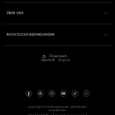
Registrieren
Geschenkkarten-Guthaben
ÜBER UNS
Swarovski Club
Versand
Über Swarovski
Swarovski Crystal Society (SCS)
Retouren und Umtausch
RECHTLICHE BEDINGUNGEN
Stellen & Karriere
Reparaturstatus
Nutzungsbedingungen
Alumni Community
Österreich
Kontakt
AGB
Deutsch
English
Für Geschäftskunden
Größe berechnen
Datenschutz
Sitemap
Store-Finder
Impressum
Swarovski Created Diamonds
Termin buchen
REACH-Informationen
Kristallwelten
Copyright ⓒ 2026 Swarovski. Alle Rechte
Erklärung zur Barrierefreiheit
vorbehalten.
Code of Conduct & Policies