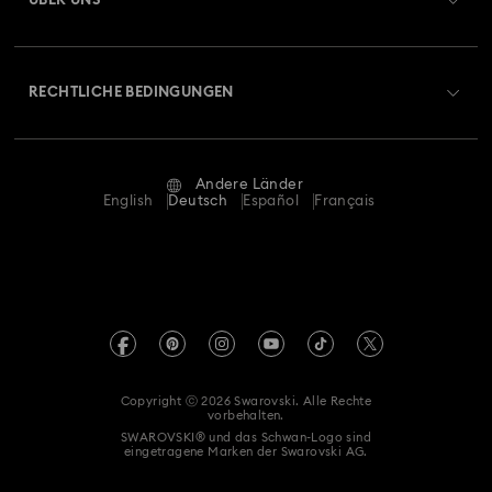
ÜBER UNS
Geschenkkarten-Guthaben
Über Swarovski
Reparaturstatus
RECHTLICHE BEDINGUNGEN
Stellen & Karriere
Kontakt
Nutzungsbedingungen
Alumni Community
Größe berechnen
Andere Länder
AGB
English
Deutsch
Español
Français
Für Geschäftskunden
Store-Finder
Datenschutz
Sitemap
Impressum
Swarovski Created Diamonds
REACH-Informationen
Kristallwelten
Copyright ⓒ 2026 Swarovski. Alle Rechte
Einwilligungserklärung zum Datenschutz
vorbehalten.
Code of Conduct & Policies
SWAROVSKI® und das Schwan-Logo sind
eingetragene Marken der Swarovski AG.