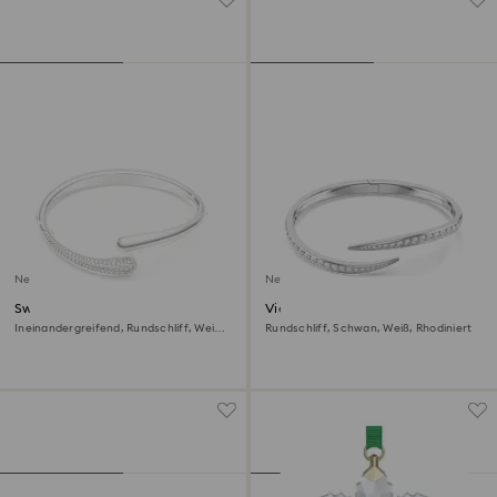
Neu
Neu
Swarovski Classica Armreif
Vienna Armreif
Ineinandergreifend, Rundschliff, Weiß,
Rundschliff, Schwan, Weiß, Rhodiniert
Sterlingsilber