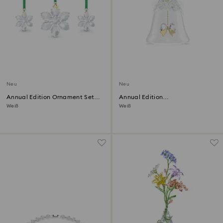
Neu
Neu
Annual Edition Ornament Set
Annual Edition
2026
Weihnachtsglocke 2026
Weiß
Weiß