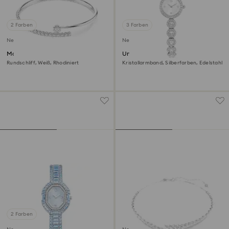
2 Farben
3 Farben
Neu
Neu
Matrix Armreif
Una Angelic Uhr
Rundschliff, Weiß, Rhodiniert
Kristallarmband, Silberfarben, Edelstahl
2 Farben