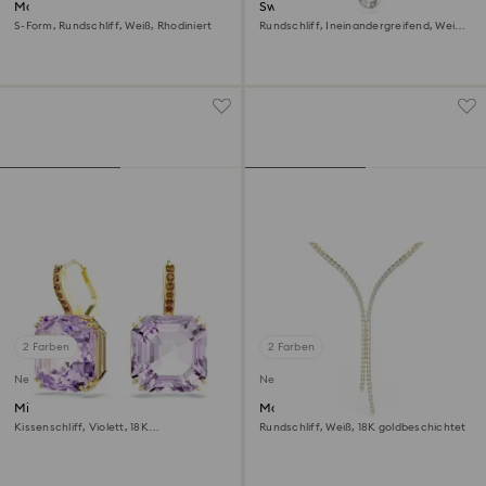
Matrix Halskette
Swarovski Classica Anhänger
S-Form, Rundschliff, Weiß, Rhodiniert
Rundschliff, Ineinandergreifend, Weiß,
Sterlingsilber
2 Farben
2 Farben
Neu
Neu
Millenia Drop-Ohrhänger
Matrix Y-Halskette
Kissenschliff, Violett, 18K
Rundschliff, Weiß, 18K goldbeschichtet
goldbeschichtet