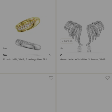
2 Farben
Neu
Neu
Swarovski Classica Ohrspangen
Vienna Ohrclips
Rundschliff, Weiß, Sterlingsilber, 18K
Verschiedene Schliffe, Schwan, Weiß,
Goldbeschichtet
Rhodiniert