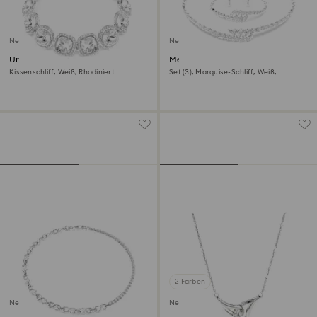
Neu
Neu
Una Angelic Armband
Mesmera Set
Kissenschliff, Weiß, Rhodiniert
Set (3), Marquise-Schliff, Weiß,
Rhodiniert
2 Farben
Neu
Neu