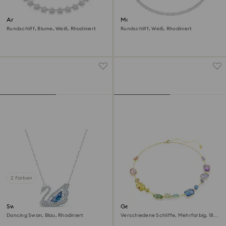
Ariana Grande x Swarovski
Matrix Tennis Halskette
Halskette
Rundschliff, Blume, Weiß, Rhodiniert
Rundschliff, Weiß, Rhodiniert
2 Farben
Swan Halskette
Gema Halskette
Dancing Swan, Blau, Rhodiniert
Verschiedene Schliffe, Mehrfarbig, 18K
Goldbeschichtet