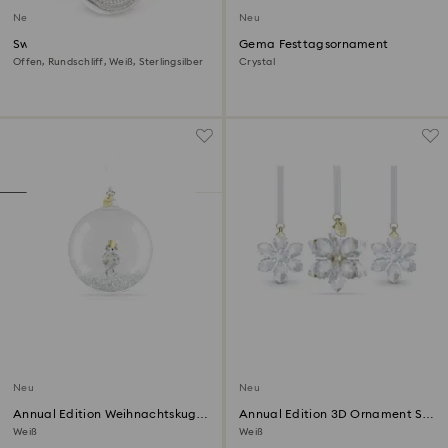
Neu
Neu
Swarovski Classica Armreif
Gema Festtagsornament
Offen, Rundschliff, Weiß, Sterlingsilber
Crystal
Neu
Neu
Annual Edition Weihnachtskugel
Annual Edition 3D Ornament Set
2026
2026
Weiß
Weiß