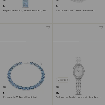
Neu
Neu
Matrix octagon Uhr
Mesmera Halskette
Baguette-Schliff, Metallarmband, Blau,
Marquise Schliff, Weiß, Rhodiniert
Edelstahl
3 Farben
Neu
Neu
Millenia Halskette
Dextera octagon Uhr
Kissenschliff, Blau, Rhodiniert
Schweizer Produktion, Metallarmband,
Silberfarben, Edelstahl