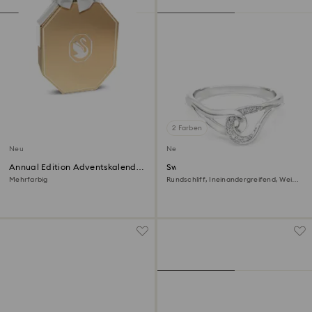
2 Farben
Neu
Neu
Annual Edition Adventskalender
Swarovski Classica Ring
2026
Mehrfarbig
Rundschliff, Ineinandergreifend, Weiß,
Sterlingsilber