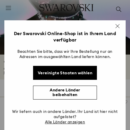
Liste Tastaturkürzel
0 - Header
1 - Hauptinhalt
2 - Footer
Der Swarovski Online-Shop ist in Ihrem Land
verfügbar
3 - Filter
4 - Suchergebnisse
Beachten Sie bitte, dass wir Ihre Bestellung nur an
Adressen im ausgewählten Land liefern können.
Geschenke für Sie
Ob einreihige Halsketten mit exquisiten Steinen, ein auffälliger Ring, der ein...
Vereinigte Staaten wählen
Mehr lesen
116 Ergebnisse
Filter
Sortieren
Filter
Sortieren
Andere Länder
beibehalten
Wir liefern auch in andere Länder. Ihr Land ist hier nicht
aufgelistet?
Alle Länder anzeigen