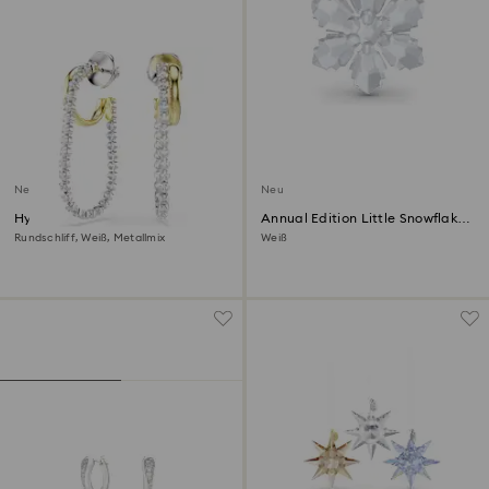
Neu
Neu
Hyperbola Ohrringe
Annual Edition Little Snowflake
Ornament 2026
Rundschliff, Weiß, Metallmix
Weiß