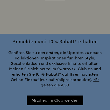
Annual Edition Ornamente 2025-2026
Ariana Grande x Swarovski Capsule Collection
Black Panther Figurinen- und Schmuckkollektion
Anmelden und 10 % Rabatt* erhalten
Captain Marvel Figurinen- und Schmuckkollektion
Gehören Sie zu den ersten, die Updates zu neuen
Kollektionen, Inspirationen für Ihren Style,
Geschenkideen und exklusive Inhalte erhalten.
Cheshire Cat Accessoires und Figurinen
Chroma Kollektion
Melden Sie sich heute im Swarovski Club an und
erhalten Sie 10 % Rabatt* auf Ihren nächsten
Constella Kollektion
Curiosa Kollektion
Online-Einkauf (nur auf Vollpreisprodukte).
*Es
gelten die AGB
Dextera Kollektion
Die Vienna Collection
Mitglied im Club werden
Disney Charaktere und Disney Geschenke