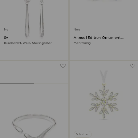
Neu
Neu
Swarovski Classica Drop-
Annual Edition Ornament
Ohrhänger und Kreolen
Jubiläumsset 35 Jahre 2026
Rundschliff, Weiß, Sterlingsilber
Mehrfarbig
5 Farben