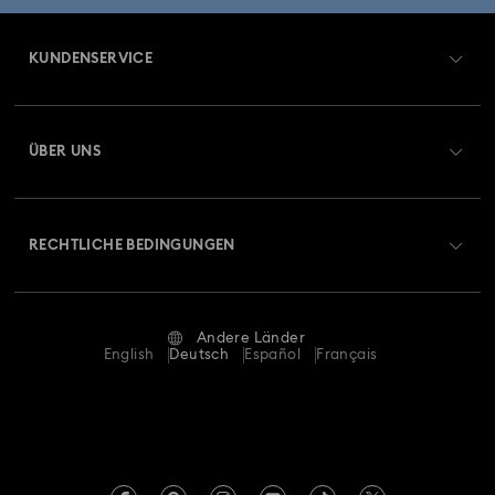
Disney Classics Kollektion
Dulcis Kollektion
KUNDENSERVICE
Florere Kollektion
Gema Kollektion
Übersicht zum Kundenservice
ÜBER UNS
Geschenke zum 20. Hochzeitstag
Harmonia Kollektion
Geschenkkarten-Guthaben
Über Swarovski
Holiday Cheers Kollektion
Holiday Magic Kollektion
Reparaturstatus
RECHTLICHE BEDINGUNGEN
Stellen & Karriere
Hulk Figurinen- und Schmuckkollektion
Kontakt
Nutzungsbedingungen
Alumni Community
Größe berechnen
Hyperbola Kollektion
Idyllia Kollektion
Andere Länder
AGB
English
Deutsch
Español
Français
Für Geschäftskunden
Store-Finder
Idyllia Lilia Kollektion
Imber Kollektion
Datenschutz
Sitemap
Iron Man Figurinen- und Schmuckkollektion
Impressum
Swarovski Created Diamonds