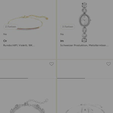
2 Farben
3 Farben
Neu
Neu
Only Armband
Imber oval Uhr
Rundschliff, Violett, 18K
Schweizer Produktion, Metallarmband,
goldbeschichtet
Silberfarben, Edelstahl