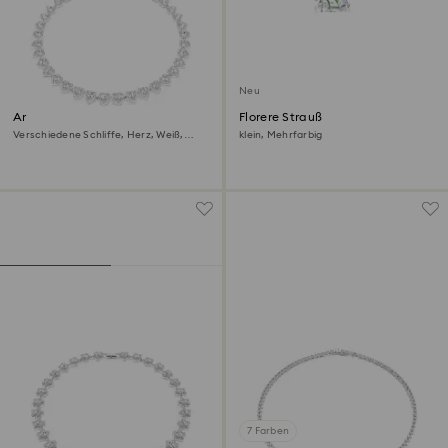
Neu
Ariana Grande x Swarovski
Florere Strauß
Halskette
Verschiedene Schliffe, Herz, Weiß,
klein, Mehrfarbig
Rhodiniert
7 Farben