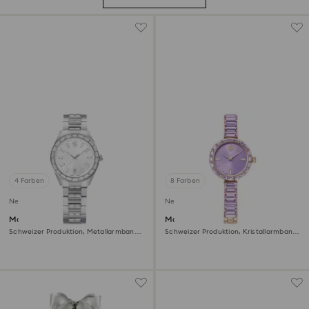
4 Farben
8 Farben
Neu
Neu
Matrix date Uhr
Matrix bangle Uhr
Schweizer Produktion, Metallarmband,
Schweizer Produktion, Kristallarmband,
Silberfarben, Edelstahl
Violett, Champagne-vergoldetes Finish