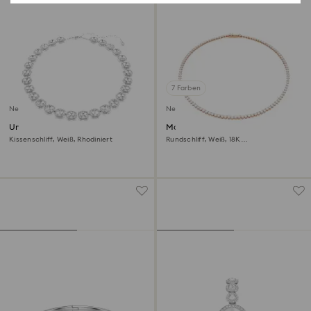
7 Farben
Neu
Neu
Una Angelic Halskette
Matrix Tennis Halskette
Kissenschliff, Weiß, Rhodiniert
Rundschliff, Weiß, 18K
roségoldbeschichtet