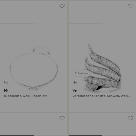
2 Farben
Neu
Neu
Matrix Halskette
Vienna Cocktailring
Rundschliff, Weiß, Rhodiniert
Verschiedene Schliffe, Schwan, Weiß,
Rhodiniert