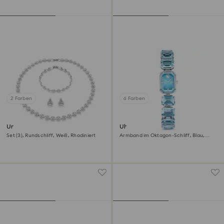
2 Farben
6 Farben
Una Angelic Set
Uhr
Set (3), Rundschliff, Weiß, Rhodiniert
Armband im Oktagon-Schliff, Blau,
Edelstahl