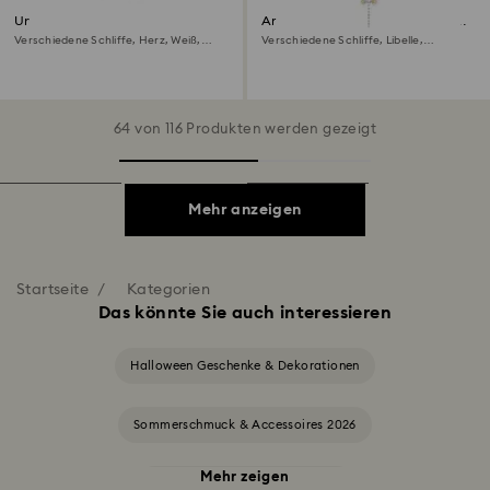
Una Angelic Motivring
Ariana Grande x Swarovski Y-
Halskette
Verschiedene Schliffe, Herz, Weiß,
Verschiedene Schliffe, Libelle,
Rhodiniert
Mehrfarbig, Rhodiniert
64 von 116 Produkten werden gezeigt
Mehr anzeigen
Startseite
Kategorien
Das könnte Sie auch interessieren
Halloween Geschenke & Dekorationen
Sommerschmuck & Accessoires 2026
Mehr zeigen
Alice in Wonderland Kollektion