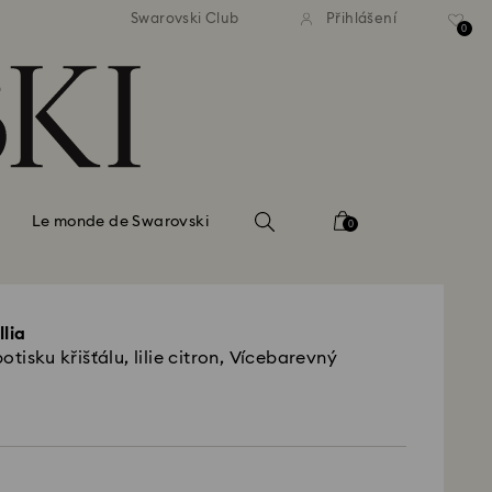
atné standardní dodání při
Bezplatné standardní dodá
Swarovski Club
Přihlášení
bjednávce nad 2 460 Kč
objednávce nad 2 460
0
Le monde de Swarovski
0
llia
otisku křišťálu, lilie citron, Vícebarevný