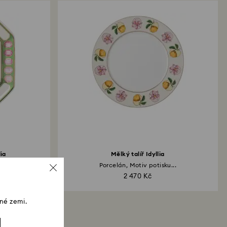
ia
Mělký talíř Idyllia
Porcelán, Motiv potisku...
2 470 Kč
né zemi.