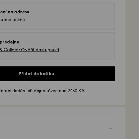
ení na adresu
tupné online
 prodejnu
 & Collect: Ověřit dostupnost
Přidat do košíku
ardní dodání při objednávce nad 2460 Kč.
 - GLS
é od pondělí do pátku do 10:00 SEČ budou
lány tentýž pracovní den.