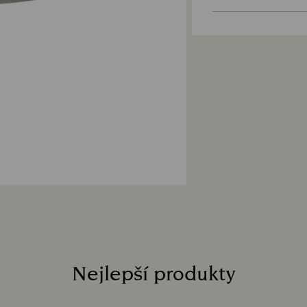
dárkového balení.
zákazníkům. Objed
lze vložit jednu ka
obchodní smlouvy 
a na míru upraven
Udržitelnost:
vztahují na všech
Dárkové obalové m
planetu
Jakk dlouho obvykl
Jakmile obdržíme 
zpracování Vás up
od pokynů vaší fi
platební metodou,
Vyřízení platby m
vrácení zboží a p
zboží.
Nejlepší produkty