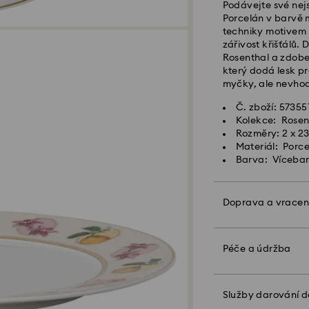
Podávejte své nejs
Standardní dodací
Porcelán v barvě m
Standardní nákla
techniky motivem l
Standardní dopr
zářivost křišťálů.
Rosenthal a zdobe
Expresní doručení
který dodá lesk pr
myčky, ale nevhod
Objednávky podan
Č. zboží: 57355
zpracovány a odes
Kolekce: Rosent
Expresní dodací lh
Rozměry: 2 x 23
Náklady na expre
Materiál: Porc
Barva: Víceba
Společnost Swarov
APO/FPO. Zboží z
Doprava a vracen
tato neobdrží kon
Díky zabalení do 
U produktů Crysta
být vás dárek ješt
Péče a údržba
upozorňujeme, že 
osobní vzkaz.
budete informován
Upozorňujeme:
Služby darování 
Když zvolíte možn
Hlavní prioritou s