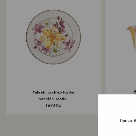
Talířek na chléb Idyllia
Č
Porcelán, Motiv...
Po
1 690 Kč
Upozorň