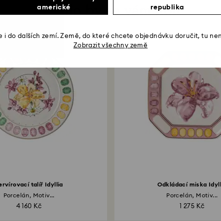
Mohlo by se vám líbit
americké
republika
 i do dalších zemí. Země, do které chcete objednávku doručit, tu ne
Zobrazit všechny země
ervírovací talíř Idyllia
Odkládací miska Idyll
Porcelán, Motiv...
Porcelán, Motiv...
4 160 Kč
1 275 Kč