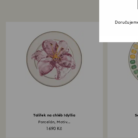
Doručujeme
Talířek na chléb Idyllia
S
Porcelán, Motiv...
1 690 Kč