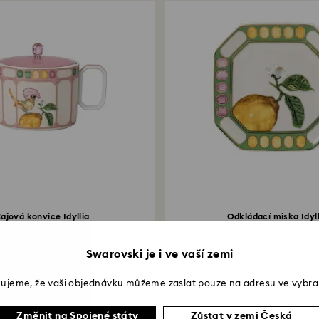
ajová konvice Idyllia
Odkládací miska Idyll
rcelán, Motiv potisku...
Porcelán, Motiv...
10 270 Kč
1 275 Kč
Swarovski je i ve vaší zemi
ujeme, že vaši objednávku můžeme zaslat pouze na adresu ve vybra
Změnit na Spojené státy
Zůstat v zemi Česká