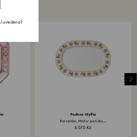
ní uvedena?
ia
Podnos Idyllia
Porcelán, Motiv potisku...
5 070 Kč