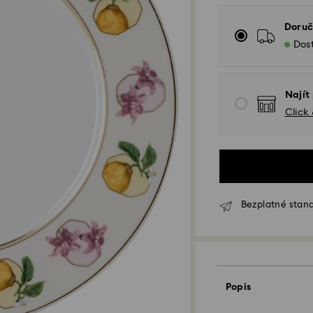
Doruč
Dos
Najít
Click
Bezplatné stand
Standardní dodání
Popis
Objednávky podan
zpracovány a odes