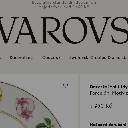
ní při
Bezplatné standardní dodání při
Bezpl
Kč
objednávce nad 2 460 Kč
o
s
Décorations
Cadeaux
Swarovski Created Diamonds
Dezertní talíř Idy
Porcelán, Motiv p
1 950 Kč
Možnosti doručení