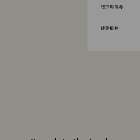
護理與保養
使用高級品牌提袋
個性化的禮物信息
請注意：
餽贈服務
選擇一個禮品選項
個性化的留言，每
永續性材料：
我們在選擇禮品包