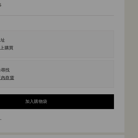
d
$
地址
線上購買
內尋找
店內存貨
加入購物袋
.