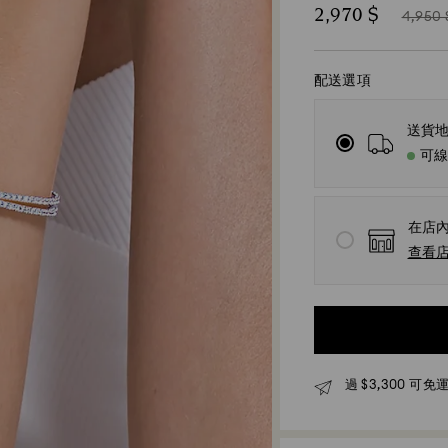
Now
Instea
2,970 $
4,950 
of
配送選項
送貨
可
在店
查看
過 $3,300 可免運