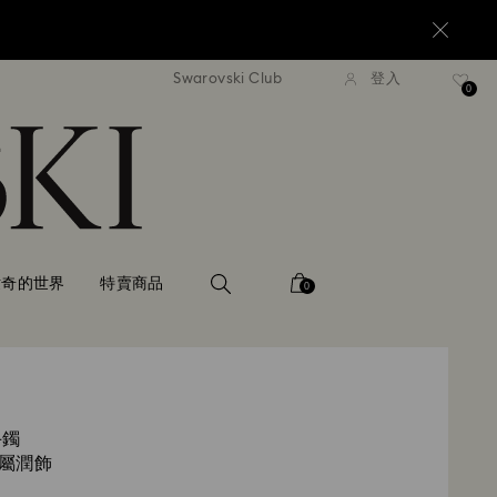
Swarovski Club
登入
 NT$3300 即享免費快遞運送
超過 NT$3300 即享免費快
0
世奇的世界
特賣商品
0
 手鐲
金屬潤飾