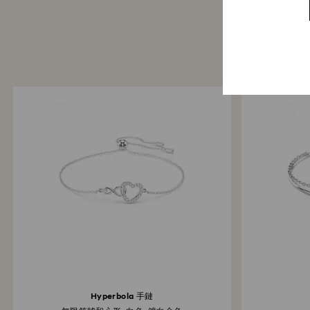
Hyperbola 手鏈