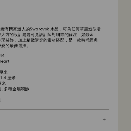
ss
i手鐲綴有閃亮迷人的Swarovski水晶，可為任何華麗造型增
雅大方的設計處處可見設計師對細節的關注，如鍍金
心形裝飾，加上精緻講究的素材搭配，是一款時尚經典
摯愛的最佳選擇。
44
Heart
1 厘米
1.4 厘米
厘米
鋯, 多種金屬潤飾
扣