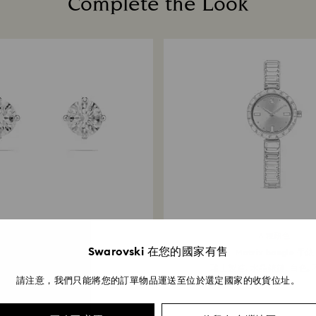
Complete the Look
6 種顏色
Swarovski 在您的國家有售
Stilla Attract 耳釘
Matrix bangle 手錶
形切割, 白色, 鍍白金色
瑞士製造, 水晶錶鏈, 白色,
請注意，我們只能將您的訂單物品運送至位於選定國家的收貨位址。
2,500 $
13,000 $