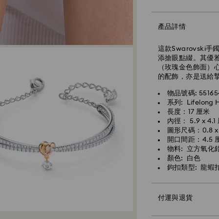
產品詳情
標準快遞 - SF Expre
這款Swarovsk
添搶眼點綴。其優
（玫瑰金色飾面）
的配飾，亦是送給
物品號碼: 55165
系列: Lifelong 
長度：17 厘米
內徑： 5.9 x 4.
圖形尺碼：0.8 x 
開口間距：4.5 
物料: 立方氧化
顏色: 白色
鉤扣類型: 龍蝦
付運與退貨