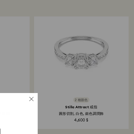
2 種顏色
Stilla Attract 戒指
 不銹鋼
圓形切割, 白色, 銀色調潤飾
4,600 $