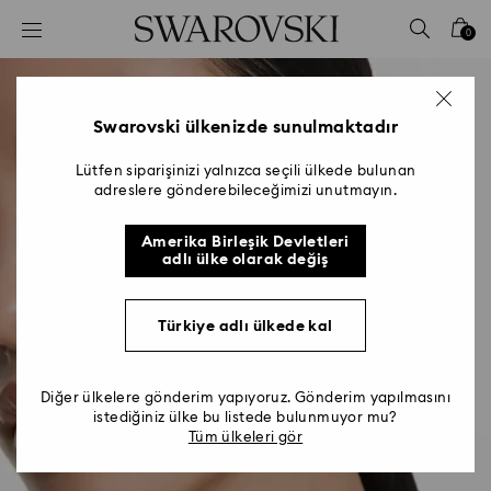
Accesskeys list
0
0 - Header
1 - Main content
2 - Footer
Swarovski ülkenizde sunulmaktadır
Lütfen siparişinizi yalnızca seçili ülkede bulunan
adreslere gönderebileceğimizi unutmayın.
Amerika Birleşik Devletleri
adlı ülke olarak değiş
Türkiye adlı ülkede kal
Diğer ülkelere gönderim yapıyoruz. Gönderim yapılmasını
istediğiniz ülke bu listede bulunmuyor mu?
Tüm ülkeleri gör