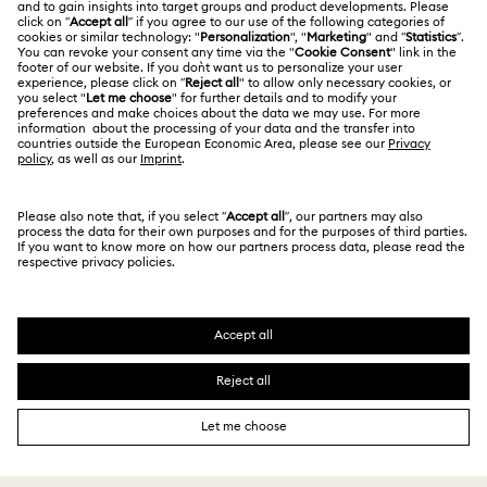
İşler & Kariyer
Ölçü rehberi
Kullanım Koşulları
Alumni Community
Türkiye
Mağaza Bilgileri
Ön bilgilendirme koşulları
English
Türkçe
Profesyoneller İçin
Gizlilik politikası
Site Haritası
Çerez Onayı
Swarovski Created Diamonds
Hizmet sağlayıcı
Kristallwelten
Telif Hakkı © 2026 Swarovski. Tüm hakları saklıdır.
REACH hakkında bilgi
SWAROVSKI ve KUĞU (SWAN) logosu, Swarovski
Code of Conduct & Policies
AG'nin tescilli ticari markasıdır.
Veri Koruma Onay Beyanı
MESAFELİ SATIŞ SÖZLEŞMESİ