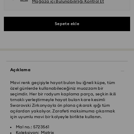
Mağaza içi Bulunabilirliği Kontrol Et
Sepete ekle
Açıklama
Mavi renk geçişiyle hayat bulan bu iğneli küpe, tüm
özel günlerde kullanabileceğiniz muazzam bir
Yurtiçi Kargo ve Koley Gelsin- Kolay Gelsin & Yurtiçi
seçimdir. Her bir rodyum kaplama parça, seçkin ikili
Kargo
tırnaklı yerleştirmeyle hayat bulan kare kesimli
Swarovski Zirkonyayla ön plana çıkarak ışığı tüm
Pazartesiden cumaya saat 13.00’a (TRT) kadar
açılardan yakalıyor. Zarafeti maksimuma çıkarmak
verilen siparişler aynı iş gününde işleme alınır ve
için uyumlu mavi bir kolyeyle birlikte kullanın.
Swarovski kristali, nazik davranılması gereken hassas
gönderilir.
bir malzemedir. Swarovski ürününüzün uzun bir süre
Standart teslimat süresi: İşleme ve gönderimden
Mal no.: 5723561
boyunca ilk günkü görünümünü korumak ve hasar
sonra 2-3 iş günü
Koleksiyon: Matrix