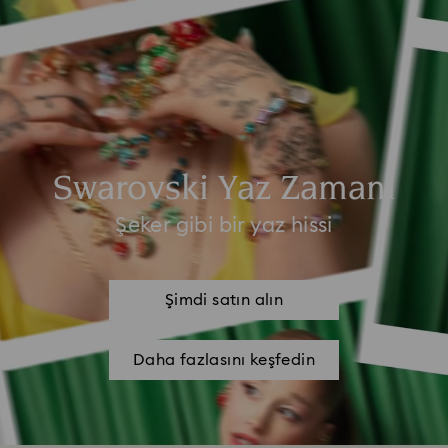
Swarovski Yaz Zamanı
Şeker gibi bir yaz hissi
Şimdi satın alın
Daha fazlasını keşfedin