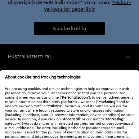
alışverişinizde %10 indirimden* yararlanın.
*Hüküm
ve koşullar geçerlidir
Kulübe katilin
MÜŞTERİ HİZMETLERİ
Müşteri Hizmetlerine Genel Bakış
ÜYELIK
Sipariş Takibi
Kayıt
Nakliye
HAKKIMIZDA
Swarovski Club
İade ve Değişim
Swarovski Hakkında
Bize Ulaşın
YASAL KOŞULLAR