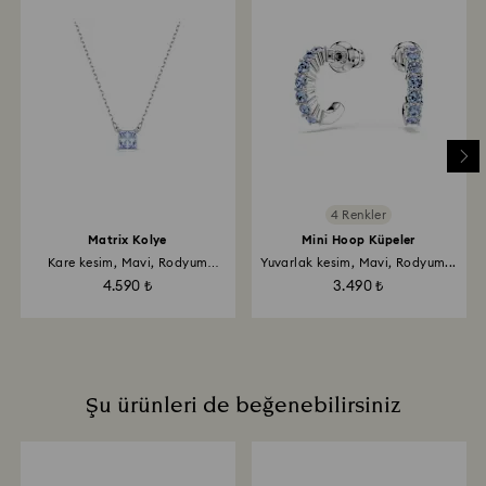
Kristalinizi tutarken üzerinde parmak izi kalmaması
için pamuklu eldiven takmanız önerilir.
4 Renkler
Matrix Kolye
Mini Hoop Küpeler
Kare kesim, Mavi, Rodyum
Yuvarlak kesim, Mavi, Rodyum...
kaplama
4.590 ₺
3.490 ₺
Şu ürünleri de beğenebilirsiniz