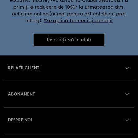
exclusiv. Înscrieți-vă astăzi la Clubul Swarovski și
primiți o reducere de 10%* la următoarea dvs.
achiziție online (numai pentru articolele cu preț
întreg).
*Se aplică termeni și condiții
Înscrieți-vă în club
RELAȚII CLIENȚI
Prezentare serviciul relații cu clienții
ABONAMENT
Starea comenzii
Înregistrare
Soldul cardului cadou
DESPRE NOI
Club Swarovski
Livrare
Despre Swarovski