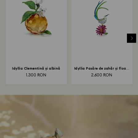
Idyllia Clementină și albină
Idyllia Pasăre de zahăr și floare
de cactus
1.300 RON
2.600 RON