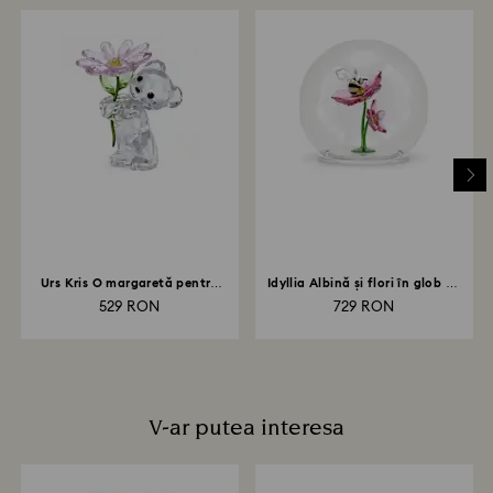
Cât timp durează procesarea retururilor?
După primirea coletului returnat de dvs., îl vom
înregistra și veți primi o notificare prin e-mail odată ce
returul a fost procesat. Transmiterea rambursării va
depinde de normele instituției dvs. financiare și poate
dura până la 3-7 zile lucrătoare pentru ca suma să fie
creditată prin aceeași metodă de plată folosită la
plasarea comenzii. Întregul proces de retur și
rambursare poate dura până la 3-4 săptămâni de la
data expedierii prin poștă.
Urs Kris O margaretă pentru
Idyllia Albină și flori în glob de
tine
sticlă
529 RON
729 RON
V-ar putea interesa