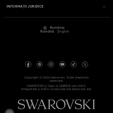
Swarovski Crystal Society (SCS)
Retur și schimb
INFORMAȚII JURIDICE
Angajări și carieră
Stare reparație
Condiții de utilizare
Alumni Community
România
Contactați-ne
Termeni și condiții
Română
English
Pentru profesioniști
Ghid de mărimi
Politica de confidențialitate
Harta site-ului
Instrument de găsire a magazinelor
Imprimare
Swarovski Created Diamonds
Informații REACH
Kristallwelten
Copyright ⓒ 2026 Swarovski. Toate drepturile
Declarație de accesibilitate
rezervate.
Code of Conduct & Policies
SWAROVSKI și logo-ul LEBĂDĂ sunt mărci
înregistrate și mărci comerciale ale Swarovski AG.
Declarație de consimțământ privind prelucrarea datelor cu
caracter personal
Retrageți-vă din contract aici