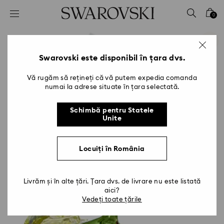
Accesskeys list
0
0 - Antet
1 - Conținut principal
2 - Subsol
Swarovski este disponibil în țara dvs.
Vă rugăm să rețineți că vă putem expedia comanda
numai la adrese situate în țara selectată.
Schimbă pentru Statele
Unite
Locuiți în România
Livrăm și în alte țări. Țara dvs. de livrare nu este listată
aici?
Vedeți toate țările