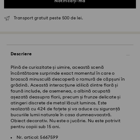
Notificați-mă
Transport gratuit peste 500 de lei.
Livrare standard - GLS
Descriere
Comenzile plasate de luni până vineri până la ora
10:00 CET vor fi procesate și expediate în aceeași zi
lucrătoare.
Plină de curiozitate și uimire, această scenă
Termen de livrare standard: 4 zile lucrătoare după
încântătoare surprinde exact momentul în care o
procesare și expediere
broască minusculă descoperă o ramură de căpșuni în
Costul de expediere standard: RON 30
grădină. Această interacțiune idilică dintre floră și
Livrare standard gratuită peste: RON 500
faună include, de asemenea, o albină ocupată
așezată deasupra florii, precum și frunze delicate și
atingeri discrete de metal lăcuit luminos. Este
Livrare expres -
FedEx
realizată cu 424 de fațete și va aduce cu siguranță
bucuriile lumii naturale în casa dumneavoastră.
Obiect decorativ. Nu este o jucărie. Nu este potrivit
Comenzile plasate de luni până vineri până la ora
pentru copiii sub 15 ani.
14:30 CET vor fi procesate și expediate în aceeași zi
lucrătoare.
Nr. articol: 5667599