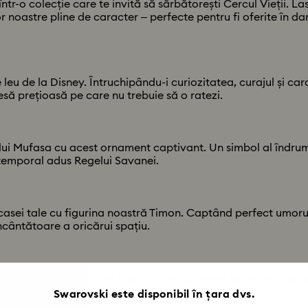
tr-o colecție care te invită să sărbătorești Cercul Vieții. La
lor noastre pline de caracter – perfecte pentru fi oferite în d
leu de la Disney. Întruchipându-i curiozitatea, curajul și car
să prețioasă pe care nu trebuie să o ratezi.
lui Mufasa cu acest ornament captivant. Un simbol al îndrumă
 atemporal adus Regelui Savanei.
sei tale cu figurina noastră Timon. Captând perfect umorul ș
cântătoare a oricărui spațiu.
a, ce radiază bucurie și strălucire. Cu inima sa mare și nat
r îndrăznețe.
Swarovski este disponibil în țara dvs.