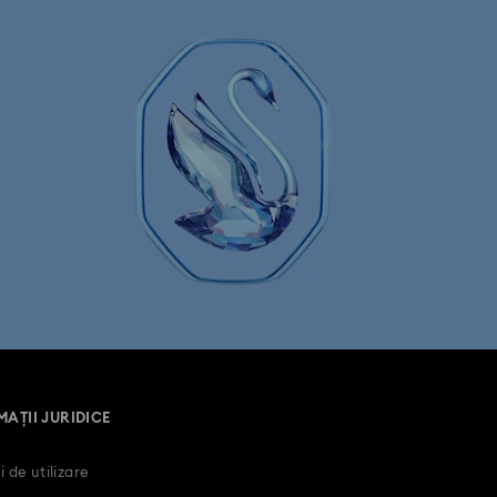
Housewarming and Home Gifts
AȚII JURIDICE
i de utilizare