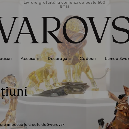
 peste 500
Livrare gratuită la comenzi de peste 500
Livrare g
RON
easuri
Accesorii
Decorațiuni
Cadouri
Lumea Swar
țiuni
ioare impecabile create de Swarovski