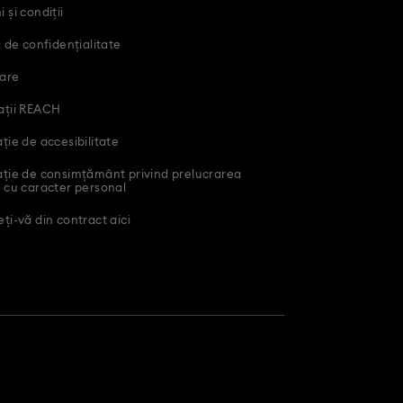
 și condiții
a de confidențialitate
are
ații REACH
ție de accesibilitate
ație de consimțământ privind prelucrarea
 cu caracter personal
ți-vă din contract aici