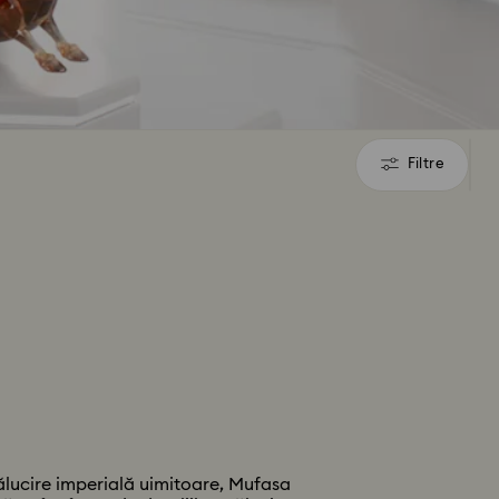
Filtre
Filtre
ălucire imperială uimitoare, Mufasa