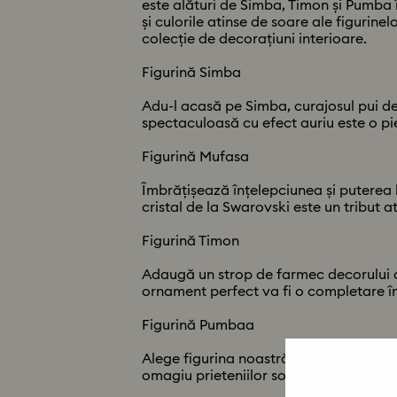
este alături de Simba, Timon și Pumba în
și culorile atinse de soare ale figurine
colecție de decorațiuni interioare.
Figurină Simba
Adu-l acasă pe Simba, curajosul pui de 
spectaculoasă cu efect auriu este o pie
Figurină Mufasa
Îmbrățișează înțelepciunea și puterea 
cristal de la Swarovski este un tribut
Figurină Timon
Adaugă un strop de farmec decorului ca
ornament perfect va fi o completare în
Figurină Pumbaa
Alege figurina noastră îndrăgită Pumba
omagiu prieteniilor solide și aventurilo