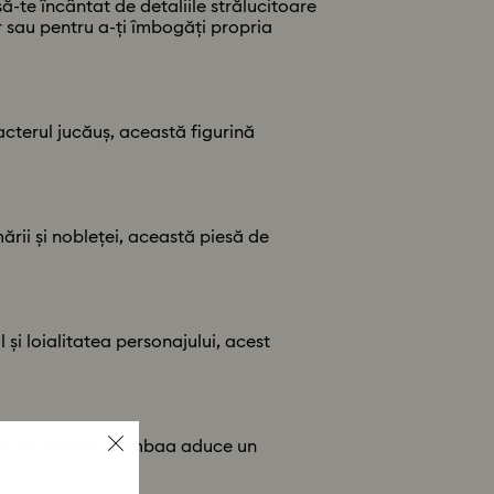
să-te încântat de detaliile strălucitoare
ar sau pentru a-ți îmbogăți propria
acterul jucăuș, această figurină
rii și nobleței, această piesă de
i loialitatea personajului, acest
ura sa jovială, Pumbaa aduce un