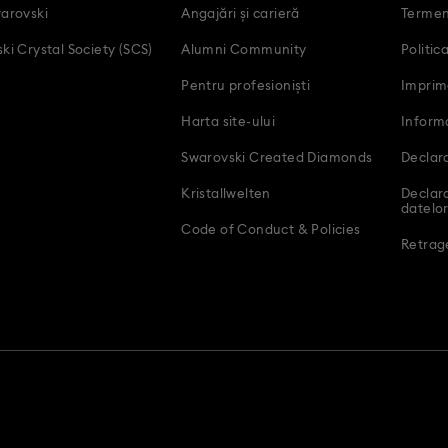
arovski
Angajări și carieră
Termeni
ki Crystal Society (SCS)
Alumni Community
Politic
Pentru profesioniști
Imprim
Harta site-ului
Inform
Swarovski Created Diamonds
Declara
Kristallwelten
Declar
datelor
Code of Conduct & Policies
Retrage