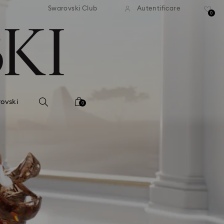
ratuită la comenzi de peste 500
Livrare gratuită la comenzi de
Swarovski Club
Autentificare
RON
RON
0
ovski
0