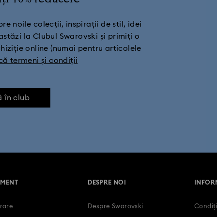
ce
Figurine sub formă de fluturi, cu cristale
Globuri pentru brad
 noile colecții, inspirații de stil, idei
Ornamente și decorațiuni Spărgătorul de Nuci
astăzi la Clubul Swarovski și primiți o
iziție online (numai pentru articolele
că termeni și condiții
ă în club
MENT
DESPRE NOI
INFORM
trare
Despre Swarovski
Condiți