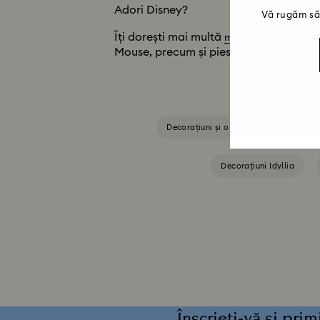
Adori Disney?
Vă rugăm să 
Îți dorești mai multă
? Cum
magie Disney
Mouse, precum și piese îndrăgite inspi
Decorațiuni și ornamente
Cadou
Decorațiuni Idyllia
Figurine și ornamente Disney x Swarovski W
Personaje și figurine Disney
Decorațiuni și ornamente 
Înscrieți-vă și pri