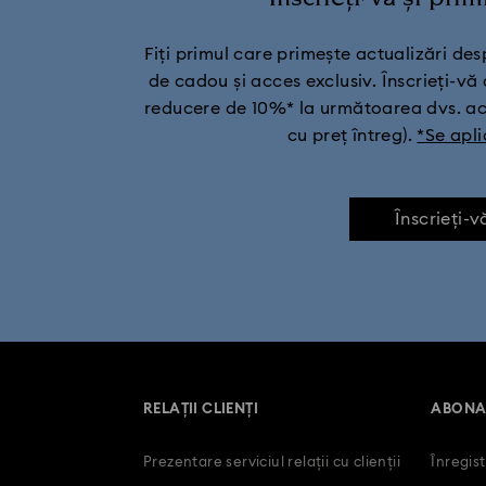
Decorațiuni și ornamente turtă dul
Fiți primul care primește actualizări despre
de cadou și acces exclusiv. Înscrieți-vă 
reducere de 10%* la următoarea dvs. ach
cu preț întreg).
*Se apli
Înscrieți-v
RELAȚII CLIENȚI
ABONA
Prezentare serviciul relații cu clienții
Înregis