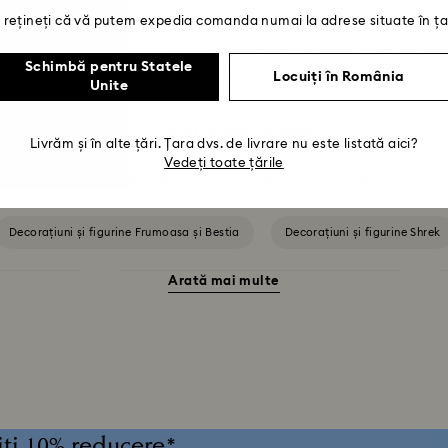
rețineți că vă putem expedia comanda numai la adrese situate în ța
pără colecția noastră completă de decorațiuni, care inclu
Schimbă pentru Statele
rate de
,
și
.
Star Wars
Alice în Țara Minunilor
Aladdin
Locuiți în România
Unite
V-ar mai putea interesa
Livrăm și în alte țări. Țara dvs. de livrare nu este listată aici?
Vedeți toate țările
ri și ornamente Universal Studios
Colecția Aladdin - Disney
Cole
Decorațiuni și figurine Frumoasa și Bestia
Decorațiuni și figurine Shrek
Arată mai multe
innie the Pooh
Figurine și ornamente MARVEL x Swarovski X-Men
Veselă de primăvară/vară și decorațiuni pentru mese în aer liber
Decora
cu reni
Decorațiuni și ornamente om de zăpadă
Decorațiuni și or
miți 10% reducere*