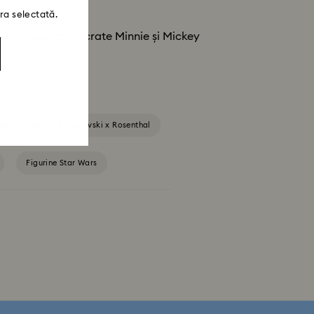
ra selectată.
de
consacrate Minnie și Mickey
figurinele
cția de porțelan Swarovski x Rosenthal
Figurine Star Wars
Ornamente și figurine Alice în Țara Minunilor
țiuni și ornamente cu Moș Crăciun
namente sub formă de stea