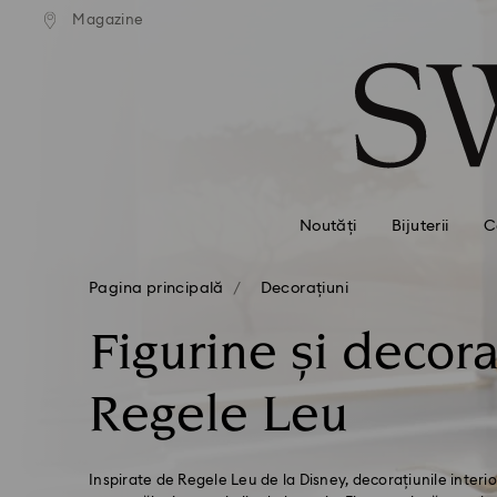
ratuită la comenzi de peste 500
Livrare gratuită la comenzi de
Magazine
Accesskeys list
RON
RON
0 - Antet
1 - Conținut principal
2 - Subsol
3 - Filtrare
4 - Rezultatele căutării
Noutăți
Bijuterii
C
Pagina principală
Decorațiuni
Figurine și decora
Regele Leu
Inspirate de Regele Leu de la Disney, decorațiunile inter