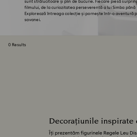
sunt strălucitoare și plin de bucurie. Fiecare piesă surprin
filmului, de la curiozitatea perseverentă a lui Simba pân
Explorează întreaga colecție și pornește într-o aventură p
savanei.
0 Results
Decorațiunile inspirate
Îți prezentăm figurinele Regele Leu Di