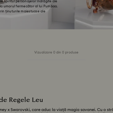
de spiritul personajelor îndrăgite ale
ă la umorul fermecător al lui Pumbaa.
rin ținuturile maiestuase ale
Vizualizare 0 din 0 produse
 de Regele Leu
sney x Swarovski, care aduc la viață magia savanei. Cu o str