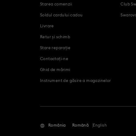
Starea comenzii
Club Sw
Soldul cardului cadou
Swarovs
Livrare
Retur și schimb
Stare reparație
Contactați-ne
Ghid de mărimi
Instrument de găsire a magazinelor
România
Română
English