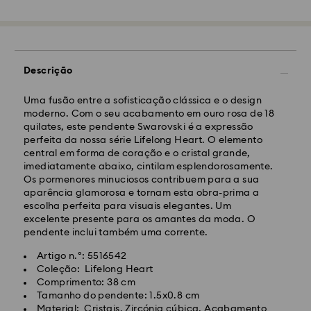
Envio Normal - GLS ou FedEx
Descrição
As encomendas realizadas de segunda a sexta-feira
até às 10:00 CET serão processadas e enviadas no
dia útil seguinte.
Uma fusão entre a sofisticação clássica e o design
Prazo de envio normal: 4-5 dias úteis após
moderno. Com o seu acabamento em ouro rosa de 18
processamento e envio. (7-10 dias para Madeira e
quilates, este pendente Swarovski é a expressão
Açores)
perfeita da nossa série Lifelong Heart. O elemento
Custo de envio normal: EUR 6,50
central em forma de coração e o cristal grande,
Envio normal gratuito para encomendas superiores a:
imediatamente abaixo, cintilam esplendorosamente.
EUR 99
Os pormenores minuciosos contribuem para a sua
aparência glamorosa e tornam esta obra-prima a
escolha perfeita para visuais elegantes. Um
Envio Expresso -
FedEx
excelente presente para os amantes da moda. O
pendente inclui também uma corrente.
As encomendas realizadas de segunda a sexta-feira
Artigo n.º: 5516542
até às 14:30 CET serão processadas e enviadas no
Coleção: Lifelong Heart
dia útil seguinte.
Comprimento: 38 cm
Prazo de envio expresso: 1 a 2 dias úteis após
Tamanho do pendente: 1.5x0.8 cm
processamento e envio.
Material: Cristais, Zircónia cúbica, Acabamento