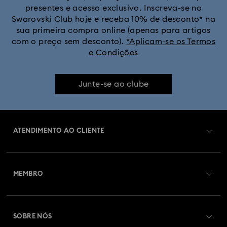
presentes e acesso exclusivo. Inscreva-se no
Swarovski Club hoje e receba 10% de desconto* na
sua primeira compra online (apenas para artigos
com o preço sem desconto).
*Aplicam-se os Termos
e Condições
Junte-se ao clube
ATENDIMENTO AO CLIENTE
Visão Geral de Atendimento ao Cliente
MEMBRO
Estado da encomenda
Efetuar registo
Saldo de cartão presente
SOBRE NÓS
Swarovski Club