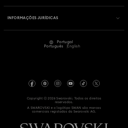
Envios
Sobre a Swarovski
Swarovski Crystal Society (SCS)
Devoluções e Troca
INFORMAÇÕES JURÍDICAS
Oportunidades e Carreira
Estado Da Reparação
Termos de Utilização
Alumni Community
Portugal
Contacte-nos
Termos e Condições
Português
English
Para profissionais
Guia de tamanhos
Política de Privacidade
Mapa do site
Localizador de lojas
Impressão
Swarovski Created Diamond *diamante sintético
Agendar uma marcação
Informação REACH
Kristallwelten
Copyright ⓒ 2026 Swarovski. Todos os direitos
Declaração de acessibilidade
reservados.
Code of Conduct & Policies
A SWAROVSKI e o logótipo SWAN são marcas
comerciais registadas da Swarovski AG.
Declaração de consentimento de proteção de dados