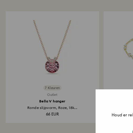
7 Kleuren
Outlet
Bella V hanger
Swarovs
Ronde slijpvorm, Roze, 18k...
66 EUR
Houd er re