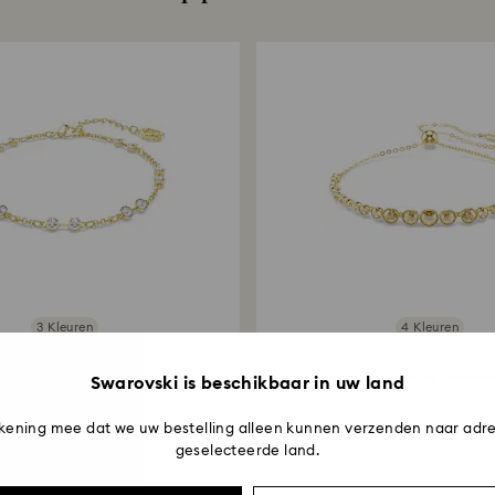
instelling. Het k
terugbetaald via 
bestelling te plaa
3-4 weken duren 
3 Kleuren
4 Kleuren
Outlet
Outlet
ki Remix Collection strand
Imber Emily armban
Swarovski is beschikbaar in uw land
Ronde...
Verschillende ronde..
46 EUR
56,50 EUR
kening mee dat we uw bestelling alleen kunnen verzenden naar adre
geselecteerde land.