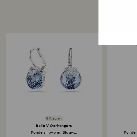
8 Kleuren
Bella V Oorhangers
Ronde slijpvorm, Blauw...
Ronde s