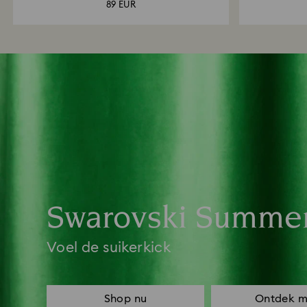
89 EUR
Swarovski Summe
Voel de suikerkick
Shop nu
Ontdek m