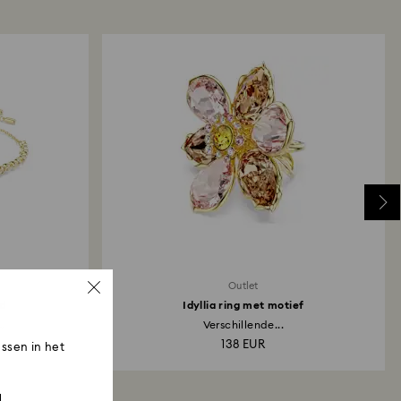
an 3-7 werkdagen duren voordat het bedrag wordt
dezelfde betaalmethode die is gebruikt om de
tsen. Het hele retour- en terugbetalingsproces kan
vanaf de verzenddatum.
Outlet
d
Idyllia ring met motief
.
Verschillende...
138 EUR
ssen in het