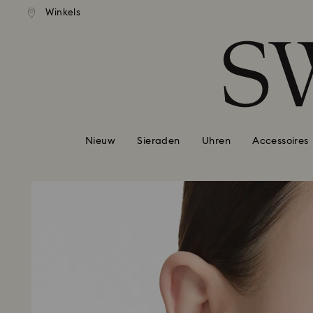
andaardverzending vanaf EUR 99
Gratis standaardverzending va
Winkels
Lijst met toegangscodes
0 - Koptekst
1 - Belangrijkste inhoud
2 - Voettekst
Nieuw
Sieraden
Uhren
Accessoires