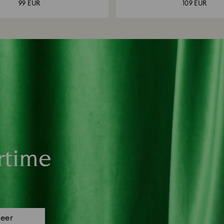
99 EUR
109 EUR
rtime
eer