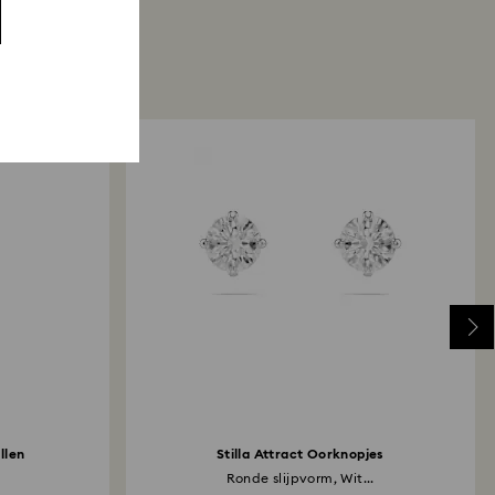
llen
Stilla Attract Oorknopjes
Ronde slijpvorm, Wit...