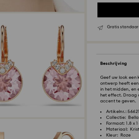
Gratis standaar
Standaard verzen
Bestellingen gepl
zullen de dezelf
worden verwerkt 
Beschrijving
Standaard verzend
Standaard verzend
Geef uw look een k
Gratis standaard 
ontwerp heeft een
in het midden, en 
het effect. Draag 
Expresslevering - 
accent te geven.
Swarovski kristal 
Artikelnr.: 5662
zorg moet worden
Collectie: Bella
ervoor te zorgen 
Formaat: 1.8 x 
periode in de best
Materiaal: Kris
Kleur: Roze