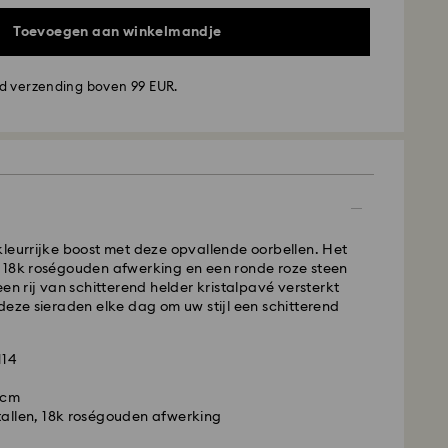
Toevoegen aan winkelmandje
d verzending boven 99 EUR.
ding - GLS
aatst van maandag tot vrijdag voor 10:00 uur CET
de werkdag
en verzonden.
ing tijd: 2 werkdag na verwerking en verzending
ing : EUR 6.95
leurrijke boost met deze opvallende oorbellen. Het
verzending bij meer dan EUR 99
 18k roségouden afwerking en een ronde roze steen
een rij van schitterend helder kristalpavé versterkt
deze sieraden elke dag om uw stijl een schitterend
FedEx
is een delicaat materiaal dat met bijzonder veel
114
 behandeld. Volg onderstaande adviezen op om
dat je Swarovski product gedurende een langere
1 cm
 mogelijke staat blijft en om schade te voorkomen:
tallen, 18k roségouden afwerking