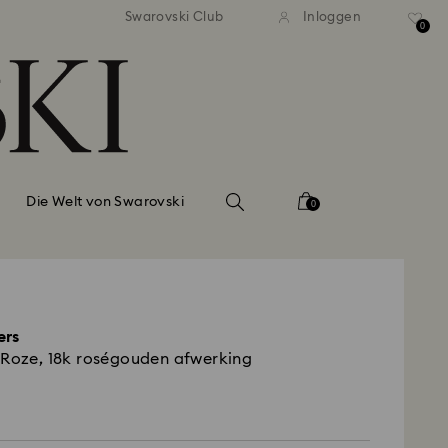
andaardverzending vanaf EUR 99
Gratis standaardverzending va
Swarovski Club
Inloggen
0
Die Welt von Swarovski
0
ers
 Roze, 18k roségouden afwerking