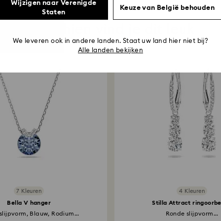
Wijzigen naar Verenigde
Keuze van België behouden
Staten
Misschien vind je dit leuk
We leveren ook in andere landen. Staat uw land hier niet bij?
Alle landen bekijken
7 Kleuren
4 Kleuren
Bella V hanger
Stilla Attract ringoorbe
lijpvorm, Blauw, Rodium...
Ronde slijpvorm...