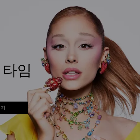
머타임
보기