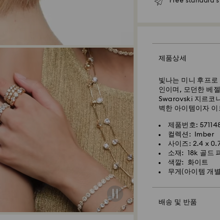
Free standard 
표준 배송 기간: 처리
서울 및 경기: 영업일
이외 지역: 영업일 기
표준 배송비: 5,00
무료 표준 배송 기준 
제품상세
빛나는 미니 후프로 
특급 배송 – 일양 
인이며, 모던한 베
Swarovski 지
특급 배송은 일부 상
벽한 아이템이자 이
월요일-금요일 오전 
영업일 기준 1-2일
제품번호: 57114
스와로브스키 크리스
컬렉션: Imber
배송 소요 시간: 1-
취급해야 합니다. 
사이즈: 2.4 x 0.
면 다음을 준수하여
소재: 18k 골드
특급 배송비: 8,00
색깔: 화이트
주얼리 & 워치:
무게(아이템 개별):
주말 및 공휴일 주문
주얼리를 원래의 포
다.
물에 닿지 않도록 하
배송 및 반품
스프레이, 비누, 로
손상시키거나 플래팅
Swarovski는 