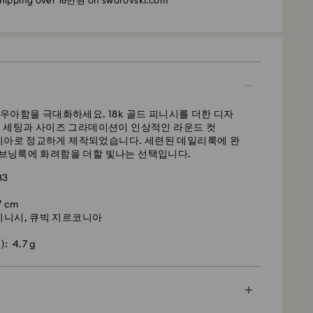
shipping over 16만원 on swarovski.com
 및 발송 후 영업일 기준 4~5일
 기준 2~3일
준 3~5일
0원
금액: 160,000원
우아함을 극대화하세요. 18k 골드 피니시를 더한 디자
익스프레스
젤 세팅과 사이즈 그라데이션이 인상적인 라운드 컷
르코니아로 정교하게 제작되었습니다. 세련된 데일리룩에 완
품(재고 상황에 따라 변동 가능)에 한해 제공됩니다.
브닝룩에 화려함을 더할 빛나는 선택입니다.
11시 이전에 접수된 주문은 당일에 처리되어 발송되며,
 소요됩니다.
83
털은 섬세한 소재로 되어 있으며 특별한 주의를 기울여
2일 영업일
스와로브스키 제품을 오랫동안 최적의 상태로 유지하려
7 cm
 손상되지 않도록 해주시기 바랍니다.
 피니시, 큐빅 지르코니아
0원
 4.7 g
 건은 영업일 기준 2일 후 처리 및 발송됩니다.
장이나 부드러운 주머니에 보관하여 긁히지 않도록 합니
십시오. 손을 씻거나 수영할 때 및/또는 제품(향수, 헤어
션)을 사용할 때는 먼저 주얼리를 빼놓으십시오. 금속을
 수명을 단축시키고 크리스털이 변색되거나 광채가 저
사서함, 군사우편/함대우편 주소로 배송하지 않습니다. 최종