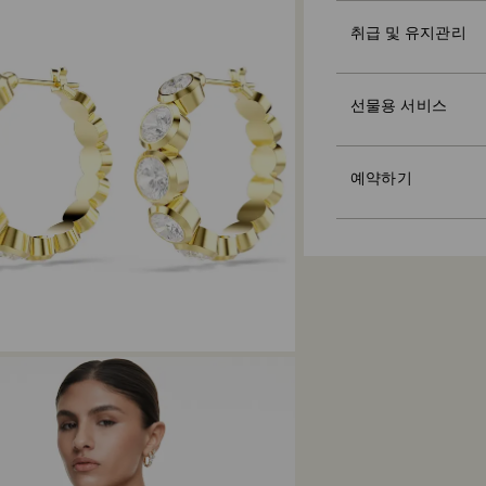
하될 수 있습니다.
지불 전 까지 제품은 
취급 및 유지관리
크리스털에 긁힘이나
말씀드린 마지막 배
프리미엄 브랜드 백
마십시오(물체에 부딪
드립니다. 택배사 사
세요. 메시지 카드도
Swarovski는 어
입상 및 장식품:
당사는 공휴일에 주
참고:
선물용 서비스
매장 방문을 예약하고 S
보풀이 없는 부드러
기간에는 배송이 예
기프트 옵션을 선택
인하세요. Swaro
손으로 씻어냅니다.
Crystal Myriad,
시지 카드를 추가하고
보거나, 개성 있는
광채를 극대화하기 
대 2주가 소요될 수
트의 도움을 받아 완
강력한 마모성 물질
예약하기
지속가능성:
예약 인원은 한정되
을 다룰 때 면 장갑
선물 포장재는 환경
Swarovski는 
대 14일 이내로 주
선글라스 제품의 경
드 및 커스텀 제품 제
모든 상품에 적용됩
여기
에서 Swarov
반품 처리 소요 시
당사에서 반품 제품
메일을 받아보실 수
침에 따라 다르며, 
기까지 영업일 기준 
차는 발송일로부터 최