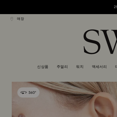
2
매장
만원 이상 구매 시 무료 배송
16만원 이상 구매 시 무료 
Accesskeys list
2
0 - Header
2
1 - Main content
2 - Footer
신상품
주얼리
워치
액세서리