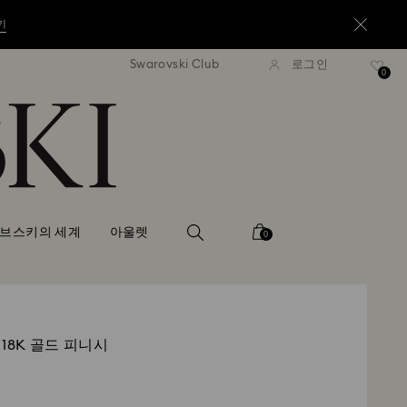
기
Swarovski Club
로그인
6만원 이상 구매 시 무료 배송
16만원 이상 구매 시 무료
0
기
기
브스키의 세계
아울렛
0
링
 18K 골드 피니시