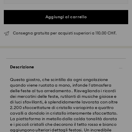
Aggiungi al carrello
Consegna gratuita per acquisti superiori a 110.00 CHF.
Descrizione
Questa giostra, che scintilla da ogni angolazione
quando viene ruotata a mano, infonde l’atmosfera
Spedizione standard - SwissPost
delle feste al tuo arredamento . Risvegliando i ricordi
dei mercatini delle feste, rutilanti di musiche gioiose e
di luci sfavillanti, è splendidamente lavorata con oltre
Gli ordini inoltrati dal lunedì al venerdì entro le ore
2.200 sfaccettature di cristallo variopinto e quattro
17:00 CET verranno elaborati e spediti lo stesso giorno
cavalli a dondolo in cristallo interamente sfaccettato.
lavorativo.
La piattaforma in metallo dalla calda tonalità dorata
Tempi di spedizione: 2 giorni lavorativi dopo
e i piccoli cristalli che decorano il tetto rosso e bianco
dal’elaborazione e spedizione
aggiungono ulteriori dettagli festosi. Un incredibile
Costo di spedizione: CHF 8.95