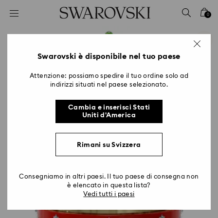
Accesskeys list
0
0 - Header
1 - Main content
2 - Footer
Swarovski è disponibile nel tuo paese
Attenzione: possiamo spedire il tuo ordine solo ad
indirizzi situati nel paese selezionato.
Cambia e inserisci Stati
Uniti d'America
Rimani su Svizzera
Consegniamo in altri paesi. Il tuo paese di consegna non
è elencato in questa lista?
Vedi tutti i paesi