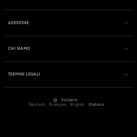
Panoramica Servizio clienti
ADESIONE
Stato dell'ordine
Registrati
Saldo Carta Regalo
CHI SIAMO
Swarovski Club
Spedizioni
A proposito di Swarovski
Swarovski Crystal Society (SCS)
Resi & Cambi
TERMINI LEGALI
Lavora con noi
Stato della riparazione
Condizioni D’Uso
Alumni Community
Svizzera
Contatto
Termini & Condizioni
Deutsch
Français
English
Italiano
For Professionals
Calcola la tua taglia
Informativa Sulla Privacy
Mappa Del Sito
Cerca il store più vicino
Informazioni Legali