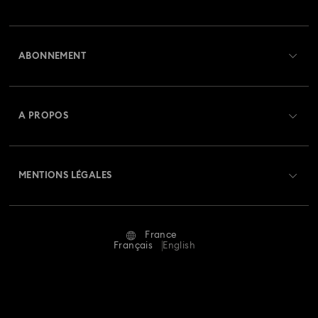
Aperçu du service clientèle
ABONNEMENT
État de la commande
Créer un compte
Solde de la carte cadeau
A PROPOS
Swarovski Club
Livraisons
À propos de Swarovski
Swarovski Crystal Society (SCS)
Retours et échanges
MENTIONS LÉGALES
Emploi & Carrières
Statut de réparation
Conditions D’Utilisation
Alumni Community
France
Contactez-Nous
Conditions Générales
Français
English
Pour les professionnels
Calculer votre taille
Politique De Confidentialité
Sitemap
Rechercher une boutique
Mention Légale