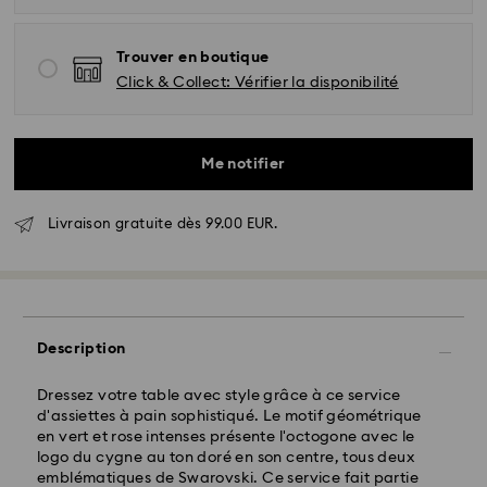
Trouver en boutique
Click & Collect: Vérifier la disponibilité
Livraison standard - GLS
Me notifier
Les commandes passées du lundi au vendredi avant
17:00 HEC seront traitées et envoyées le jour ouvrable
Livraison gratuite dès 99.00 EUR.
même
Délai de livraison standard: 2-3 jours ouvrables après
traitement et envoi
Frais de livraison standard: EUR 6.95
Livraison standard offerte à partir de : EUR 99
Description
Livraison express -
FedEx
Dressez votre table avec style grâce à ce service
d'assiettes à pain sophistiqué. Le motif géométrique
en vert et rose intenses présente l'octogone avec le
Les commandes passées du lundi au vendredi avant
logo du cygne au ton doré en son centre, tous deux
14:30 HEC seront traitées et envoyées le jour
emblématiques de Swarovski. Ce service fait partie
ouvrable même