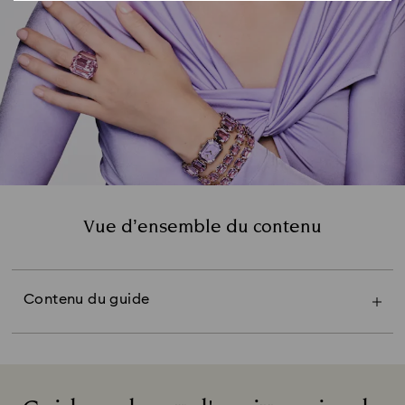
Présentation
Noces de papier
Noces de coton
Noces de cuir
Noces de fruits ou de fleurs
Vue d’ensemble du contenu
Noces de bois
Noces de fer ou de bonbons
Noces de cuivre ou de laine
Noces de bronze
Contenu du guide
Noces de faïence
Noces d'étain ou d'aluminium
Noces d'acier
Noces de cristal
Noces de porcelaine