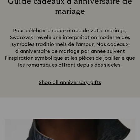
Guide cadeaux d'anniversaire de
Noces d'argent
mariage
Noces de perle
Noces de rubis
Title:
Noces d'or
Noces de diamant
Pour célébrer chaque étape de votre mariage,
FAQ sur les anniversaires
Swarovski révèle une interprétation moderne des
symboles traditionnels de l'amour. Nos cadeaux
d’anniversaire de mariage par année suivent
l'inspiration symbolique et les pièces de joaillerie que
les romantiques offrent depuis des siècles.
Shop all anniversary gifts