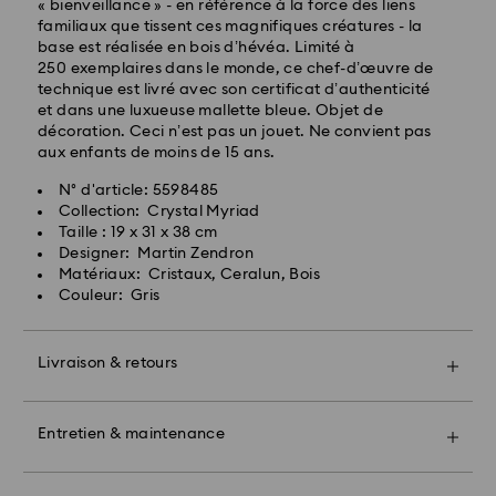
« bienveillance » - en référence à la force des liens
familiaux que tissent ces magnifiques créatures - la
base est réalisée en bois d’hévéa. Limité à
250 exemplaires dans le monde, ce chef-d’œuvre de
Livraison express - FedEx
technique est livré avec son certificat d’authenticité
et dans une luxueuse mallette bleue. Objet de
décoration. Ceci n’est pas un jouet. Ne convient pas
aux enfants de moins de 15 ans.
N° d'article: 5598485
Collection: Crystal Myriad
Taille : 19 x 31 x 38 cm
Designer: Martin Zendron
Pour l’instant, Swarovski n’est pas en mesure
Matériaux: Cristaux, Ceralun, Bois
d’effectuer des livraisons vers les boîtes postales ou
Couleur: Gris
les adresses APO/FPO. Les articles demeurent la
propriété de Swarovski jusqu’à réception du
paiement final.
Livraison & retours
Offrez un cadeau encore plus spécial avec un sac
premium Swarovski et un bel emballage orné d'un
Pour les produits Crystal Myriad, sous licence et
nœud coloré. Vous pouvez également inclure un
Entretien & maintenance
Creators Lab, veuillez noter qu’il peut y avoir un délai
message cadeau personnalisé.
de deux semaines maximum avant l’expédition du
colis, et que vous en serez informés par e-mail.
Bon à savoir :
Prenez un rendez-vous et explorez notre savoir-faire