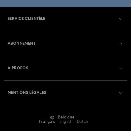
SERVICE CLIENTÈLE
Aperçu du service clientèle
ABONNEMENT
État de la commande
Créer un compte
Solde de la carte cadeau
A PROPOS
Swarovski Club
Livraisons
À propos de Swarovski
Swarovski Crystal Society (SCS)
Retours et échanges
MENTIONS LÉGALES
Emploi & Carrières
Statut de réparation
Conditions D’Utilisation
Alumni Community
Belgique
Contactez-Nous
Conditions Générales
Français
English
Dutch
Pour les professionnels