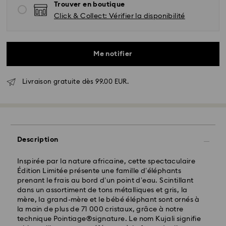
Trouver en boutique
Click & Collect: Vérifier la disponibilité
Me notifier
Livraison gratuite dès 99.00 EUR.
Livraison standard - GLS
Description
Inspirée par la nature africaine, cette spectaculaire
Les commandes passées du lundi au vendredi avant
Édition Limitée présente une famille d’éléphants
10:00 HEC seront traitées et expédiées le jour
prenant le frais au bord d’un point d’eau. Scintillant
ouvrable même
dans un assortiment de tons métalliques et gris, la
Délai de livraison standard: 2 jour ouvrable après
mère, la grand-mère et le bébé éléphant sont ornés à
traitement et expédition
la main de plus de 71 000 cristaux, grâce à notre
Frais de livraison standard: EUR 6.95
technique Pointiage®signature. Le nom Kujali signifie
Livraison standard offerte à partir de : EUR 99