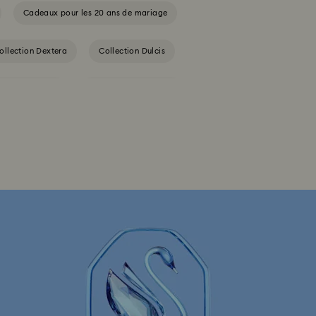
Cadeaux pour les 20 ans de mariage
ollection Dextera
Collection Dulcis
 Holiday Magic
Collection Hyperbola
ion Luna
Collection Matrix
llection Numina
Collection Orbita
Angelic
Collection Vienna
de figurines et accessoires Marvel
lection de figurines et bijoux Hulk