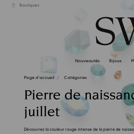
Boutiques
Accesskeys list
0 - Header
1 - Main content
2 - Footer
3 - Filter
4 - Search results
Nouveautés
Bijoux
M
Page d'accueil
Catégories
Pierre de naissan
juillet
Découvrez la couleur rouge intense de la pierre de naissan