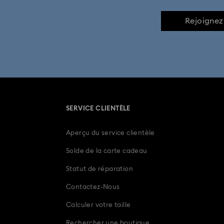
Collection de figurines et bijoux I
Rejoignez
Collection de figurines et bijoux Spider-Man
Figurines et décorations Wicked
Cadeaux 30e anniversaire
SERVICE CLIENTÈLE
Bijoux et cadeaux d’anniversaire
Bijou
Aperçu du service clientèle
Bijoux, figurines, pendentifs et charms Ours 
Solde de la carte cadeau
Cadeaux pour couples
C
Statut de réparation
Contactez-Nous
Cadeaux pour nouveaux et futurs parents
Calculer votre taille
Décorations de Pâques et figurines d
Rechercher une boutique