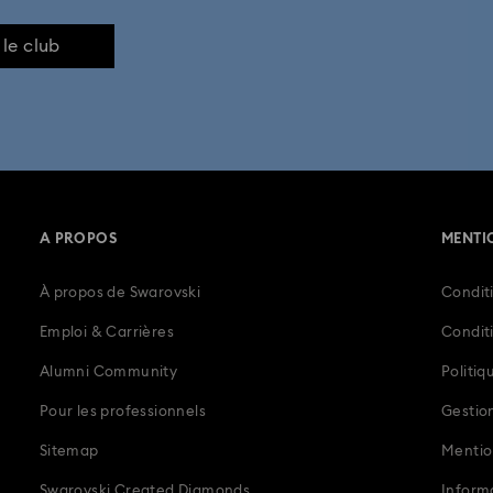
ron Man
Collection de figurines et bijoux Mickey Mouse
Collection 
 le club
Disney Classics Collection
Décorations des éditions annuelles 2025
Personnages et cadeaux Disney
Sublima Collection
Swarovski 
Cadeaux 50e anniversaire
Cadeaux de 10e anniversaire
Cadeaux p
A PROPOS
MENTI
x et charms coccinelle ornés de cristaux
Bijoux, figurines et accessoires 
À propos de Swarovski
Conditi
en peluche
Cadeaux de diplôme
Cadeaux de mariage et cadeaux p
Emploi & Carrières
Condit
adeaux pour elle
Cadeaux pour la Fête des Pères
Cadeaux pour le
Alumni Community
Politiq
Pour les professionnels
Gestio
Cadeaux pour un 4e anniversaire de mariage
Cadeaux précieux
Sitemap
Mentio
e lapins
Idées cadeaux Fête des Mères
Meilleurs cadeaux
Swarovski Created Diamonds
Inform