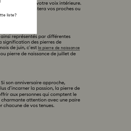
incite à écouter votre voix intérieure.
 cadeau qui enchantera vos proches ou
te liste?
 ainsi représentés par différentes
signification des pierres de
ois de juin, c’est
la pierre de naissance
jou pierre de naissance de juillet de
. Si son anniversaire approche,
us d’incarner la passion, la pierre de
offrir aux personnes qui comptent le
ne charmante attention avec une paire
ler chacune de vos tenues.