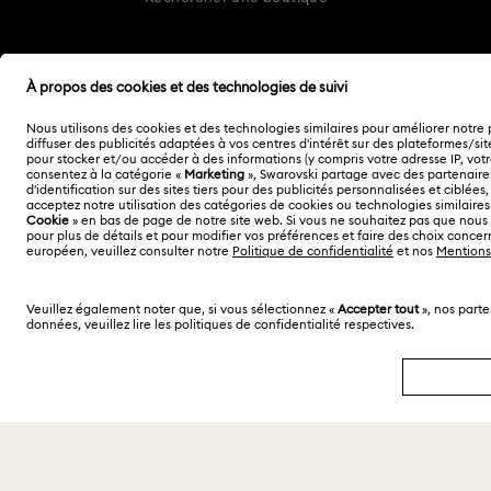
Autres pays/régions
English
Deutsch
Copyright ⓒ 2026 Swarovski. Tous droits réservés.
SWAROVSKI et le logo Cygne sont des marques
déposées de Swarovski AG.