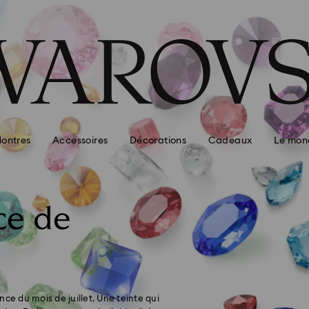
ontres
Accessoires
Décorations
Cadeaux
Le mon
ce de
ce du mois de juillet. Une teinte qui