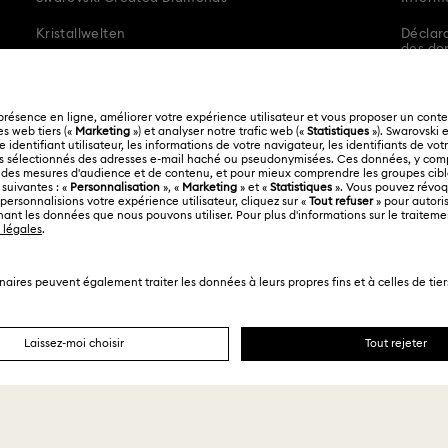
Kristallwelten
Déclara
des do
Code of Conduct & Policies
Español
Français