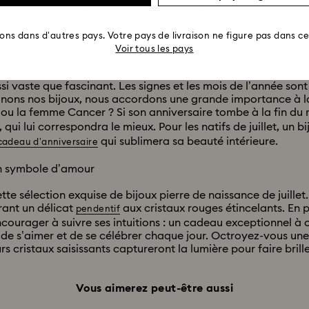
 flamboyante couleur rouge qui enflamme les passions et vous 
guent par leur nuance aussi profonde qu’éclatante. Trouvez le
rons dans d’autres pays. Votre pays de livraison ne figure pas dans cet
Voir tous les pays
cer et de juillet sont-elles identiques ?
si vaste que fascinant. Les signes et les mois de l’année sont
inons nos bijoux, nous accordons une grande importance à la 
ou la femme Cancer ? Si son anniversaire tombe à la fin du m
i lui correspondra le mieux. Pour les natifs de juillet, un bi
qui sublimera sa beauté intérieure.
cadeau d’anniversaire
 un symbole d’amour
e sélection exquise de bijoux pierre de naissance de juillet
rant un délicat
aux cristaux rouges étincelants. En pl
pendentif
ncourager à suivre ses intuitions : un cadeau exceptionnel à 
r de s’aimer et de se célébrer chaque jour. Octroyez-vous u
 cristaux saisissants captureront la lumière pour faire bril
Vous aimerez peut-être aussi