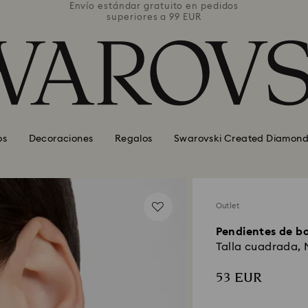
pedidos
Envío estándar gratuito en pedidos
Envío 
superiores a 99 EUR
os
Decoraciones
Regalos
Swarovski Created Diamond
Outlet
Pendientes de bo
Talla cuadrada, 
53 EUR