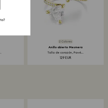
sta?
2 Colores
Anillo abierto Mesmera
.
Talla de corazón, Pavé...
129 EUR