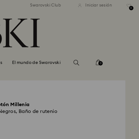
estándar gratuito en pedidos
Envío estándar gratuito en
Swarovski Club
Iniciar sesión
superiores a 99 EUR
superiores a 99 EUR
0
s
El mundo de Swarovski
0
tón Millenia
Negros, Baño de rutenio