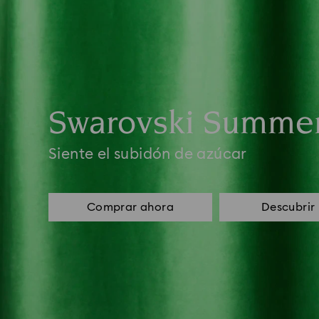
Swarovski Summe
Siente el subidón de azúcar
Comprar ahora
Descubrir