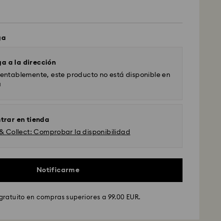
ga
a a la dirección
ntablemente, este producto no está disponible en
a
trar en tienda
 & Collect: Comprobar la disponibilidad
GLS
Notificarme
ados de lunes a viernes antes de las 10:00h CET
gratuito en compras superiores a 99.00 EUR.
y enviados el mismo día laboral.
stándar: 4 días laborables después del
nvío.
(5-6 días a las Islas Baleares)