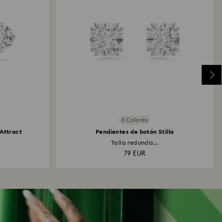
3 Colores
 Attract
Pendientes de botón Stilla
Talla redonda...
79 EUR