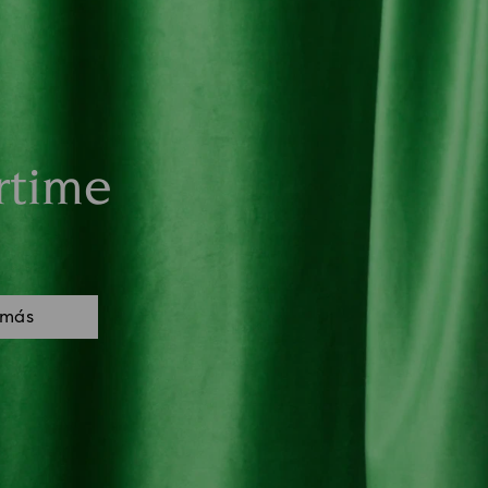
rtime
 más