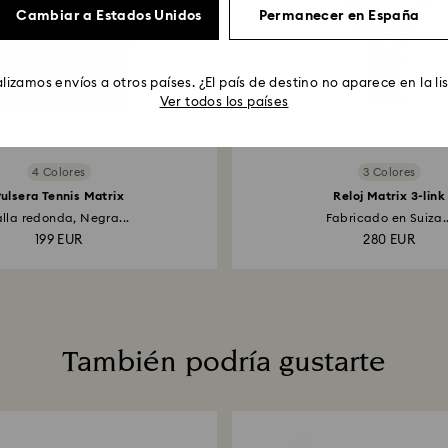
Cambiar a Estados Unidos
Permanecer en España
lizamos envíos a otros países. ¿El país de destino no aparece en la li
Ver todos los países
4 Colores
3 Colores
ulsera Tennis Matrix
Reloj Matrix 3-link
alla redonda, Negra...
Fabricado en Suiza..
199 EUR
280 EUR
También podría gustarte