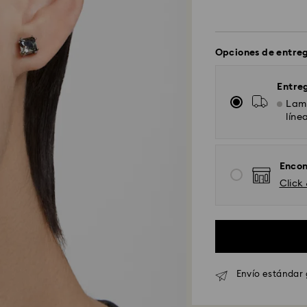
Opciones de entre
Entreg
Lame
líne
Encon
Click
Envío Standard - 
Los pedidos realiz
Envío estándar 
serán procesados 
Tiempo de envío e
procesamiento y e