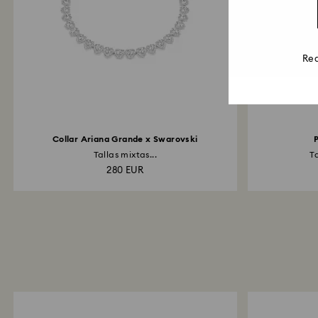
Rea
Collar Ariana Grande x Swarovski
P
Tallas mixtas...
T
280 EUR