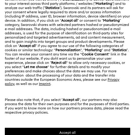
ACERCA DE NOSOTROS
Saldo de la tarjeta regalo
Acerca de Swarovski
Estado de la reparación
CONDICIONES LEGALES
Trabaja con nosotros
Contacto
Condiciones De Uso
Alumni Community
Guía de tamaños
Otros países/regiones
Terminos & Condiciones
English
Deutsch
Español
Français
Para profesionales
Buscador de tiendas
Política De Privacidad
Mapa Web
Consentimiento De Cookies
Swarovski Created Diamonds
Pie De Imprenta
Kristallwelten
Copyright ⓒ 2026 Swarovski. Todos los derechos
Información sobre REACH
reservados.
Code of Conduct & Policies
SWAROVSKI® y el logotipo del cisne son marcas
comerciales registradas de Swarovski AG.