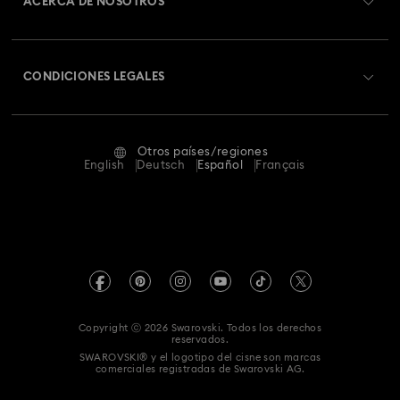
ACERCA DE NOSOTROS
Saldo de la tarjeta regalo
Acerca de Swarovski
Estado de la reparación
CONDICIONES LEGALES
Trabaja con nosotros
Contacto
Condiciones De Uso
Alumni Community
Guía de tamaños
Otros países/regiones
Terminos & Condiciones
English
Deutsch
Español
Français
Para profesionales
Buscador de tiendas
Política De Privacidad
Mapa Web
Consentimiento De Cookies
Swarovski Created Diamonds
Pie De Imprenta
Kristallwelten
Copyright ⓒ 2026 Swarovski. Todos los derechos
Información sobre REACH
reservados.
Code of Conduct & Policies
SWAROVSKI® y el logotipo del cisne son marcas
comerciales registradas de Swarovski AG.
Declaración de consentimiento de protección de datos