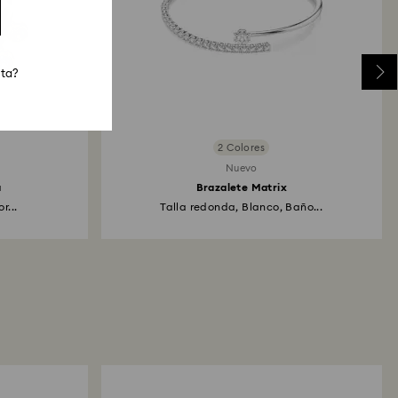
sta?
2 Colores
Nuevo
a
Brazalete Matrix
r...
Talla redonda, Blanco, Baño...