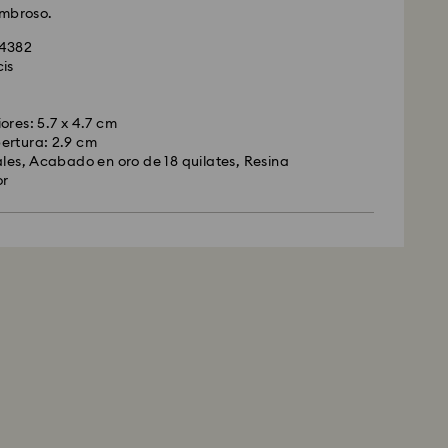
ombroso.
14382
is
ores: 5.7 x 4.7 cm
ertura: 2.9 cm
ales, Acabado en oro de 18 quilates, Resina
or