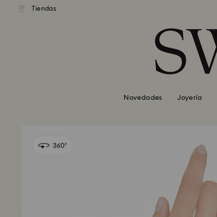
Tiendas
Accesskeys list
0 - Header
1 - Main content
2 - Footer
Novedades
Joyería