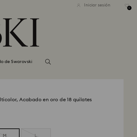
Iniciar sesión
0
do de Swarovski
lticolor, Acabado en oro de 18 quilates
M
L