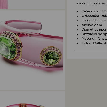
de ordinario a as
Referencia: 57
Colección: Dulc
Largo: 16.4 cm
Ancho: 2 cm
Diámetros interi
Distancia de ap
Material: Crist
Color: Multicol