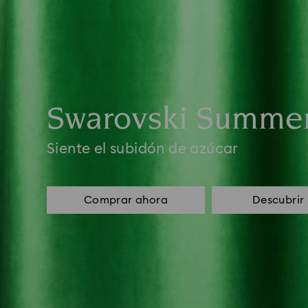
Swarovski Summe
Siente el subidón de azúcar
Comprar ahora
Descubrir