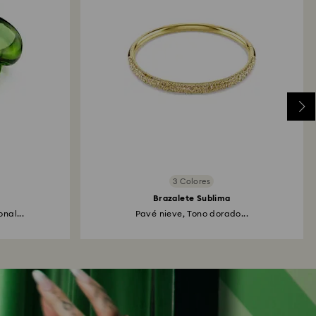
3 Colores
Brazalete Sublima
nal...
Pavé nieve, Tono dorado...