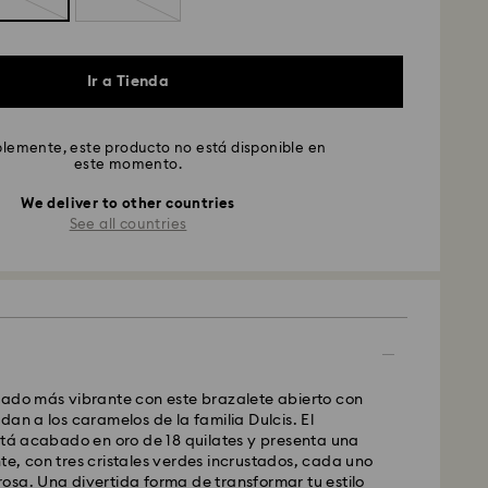
Ir a Tienda
emente, este producto no está disponible en
este momento.
We deliver to other countries
See all countries
lado más vibrante con este brazalete abierto con
dan a los caramelos de la familia Dulcis. El
stá acabado en oro de 18 quilates y presenta una
e, con tres cristales verdes incrustados, cada uno
osa. Una divertida forma de transformar tu estilo