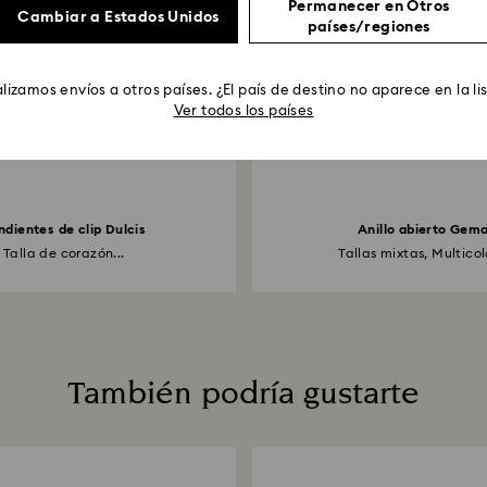
Permanecer en Otros
Cambiar a Estados Unidos
países/regiones
lizamos envíos a otros países. ¿El país de destino no aparece en la li
Ver todos los países
ndientes de clip Dulcis
Anillo abierto Gem
Talla de corazón...
Tallas mixtas, Multicolo
También podría gustarte