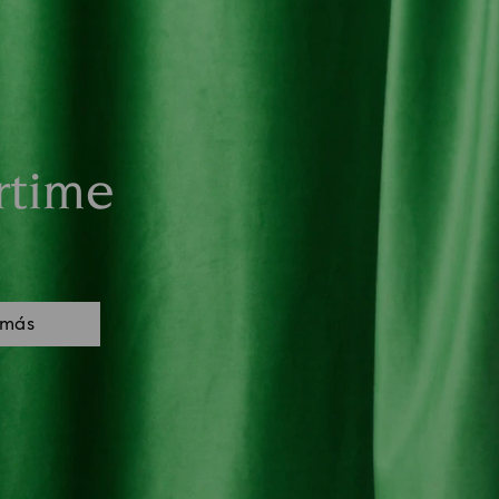
rtime
 más