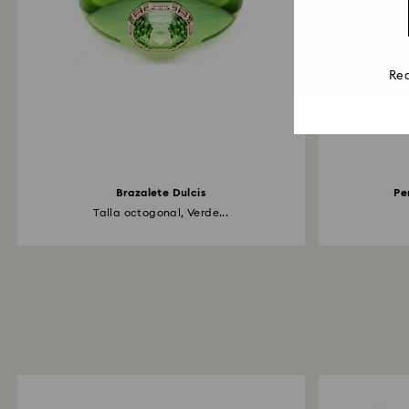
Rea
Brazalete Dulcis
Pe
Talla octogonal, Verde...