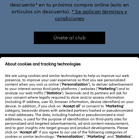
descuento* en tu próxima compra online (solo en
artículos sin descuento).
* Se aplican términos y
condiciones
Únete al club
ATENCIÓN AL CLIENTE
Información general del servicio al cliente
ACERCA DE NOSOTROS
Saldo de la tarjeta regalo
Acerca de Swarovski
Estado de la reparación
CONDICIONES LEGALES
Trabaja con nosotros
Contacto
Condiciones De Uso
Alumni Community