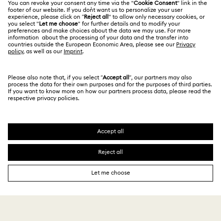
Guía de tamaños
Otros países/regiones
Terminos & Condiciones
English
Deutsch
Español
Français
Para profesionales
Buscador de tiendas
Política De Privacidad
Mapa Web
Consentimiento De Cookies
Swarovski Created Diamonds
Pie De Imprenta
Kristallwelten
Copyright ⓒ 2026 Swarovski. Todos los derechos
Información sobre REACH
reservados.
Code of Conduct & Policies
SWAROVSKI® y el logotipo del cisne son marcas
comerciales registradas de Swarovski AG.
Declaración de consentimiento de protección de datos