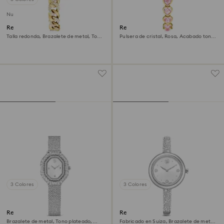
Nuevo
Reloj Cocktail round
Reloj Idyllia Heart
Talla redonda, Brazalete de metal, Tono
Pulsera de cristal, Rosa, Acabado tono
dorado, Acabado tono oro
oro
3 Colores
3 Colores
Reloj Matrix octagon
Reloj Sublima bangle
Brazalete de metal, Tono plateado,
Fabricado en Suiza, Brazalete de metal,