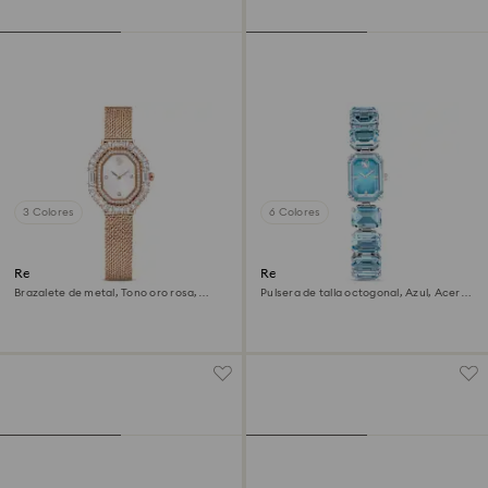
3 Colores
6 Colores
Reloj Matrix octagon
Reloj
Brazalete de metal, Tono oro rosa,
Pulsera de talla octogonal, Azul, Acero
Acabado tono oro rosa
inoxidable