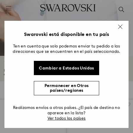
Accesskeys list
0 - Header
1 - Main content
2 - Footer
Swarovski está disponible en tu país
3 - Filter
Ten en cuenta que solo podemos enviar tu pedido a las
direcciones que se encuentren en el país seleccionado.
4 - Search results
Relojes de Mujer
Cambiar a Estados Unidos
Nuestros relojes de mujer combiadornos impresionantes y acabados
elegantes...
Leer más
Permanecer en Otros
177 resultados
Filtros
Ordenar
países/regiones
Filtros
Ordenar
Realizamos envíos a otros países. ¿El país de destino no
aparece en la lista?
Ver todos los países