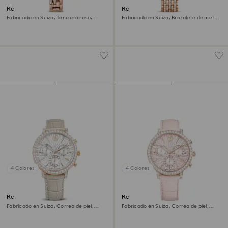
Reloj con brazalete Hyperbola
Reloj Imber
Fabricado en Suiza, Tono oro rosa,
Fabricado en Suiza, Brazalete de metal,
Acabado tono oro rosa
Tono oro rosa, Acabado tono oro rosa
4 Colores
4 Colores
Reloj Matrix tennis chrono
Reloj Matrix tennis chrono
Fabricado en Suiza, Correa de piel,
Fabricado en Suiza, Correa de piel,
Beige, Acabado tono oro rosa
Rosa, Acabado tono oro rosa