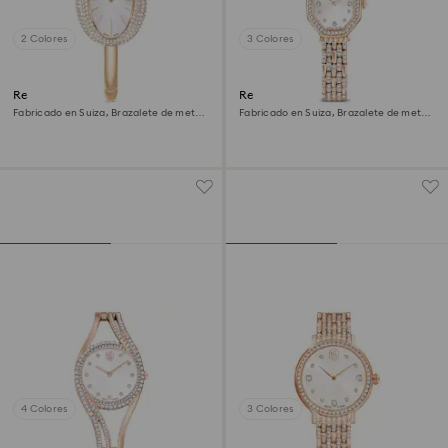
2 Colores
3 Colores
Reloj Imber bangle
Reloj Dextera octagon
Fabricado en Suiza, Brazalete de metal,
Fabricado en Suiza, Brazalete de metal,
Tono dorado, Acabado tono oro
Tono dorado, Acabado tono oro rosa
champán
4 Colores
3 Colores