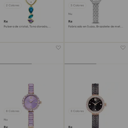
2 Colores
3 Colores
Nuevo
Reloj Gema
Reloj Dextera octagon
Pulsera de cristal, Tono dorado,
Fabricado en Suiza, Brazalete de metal,
Acabado tono oro
Tono plateado, Acero inoxidable
8 Colores
3 Colores
Nuevo
Reloj Matrix bangle
Reloj Matrix pearl bangle