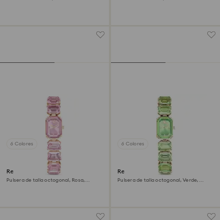
Tono oro rosa, Combinación de
Tono oro rosa, Acabado tono oro rosa
acabados metálicos
6 Colores
6 Colores
Reloj
Reloj
Pulsera de talla octogonal, Rosa,
Pulsera de talla octogonal, Verde,
Acabado tono oro rosa
Acabado tono oro champán