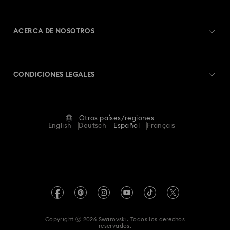
Información general del servicio al cliente
ACERCA DE NOSOTROS
Saldo de la tarjeta regalo
Acerca de Swarovski
Estado de la reparación
CONDICIONES LEGALES
Trabaja con nosotros
Contacto
Condiciones De Uso
Alumni Community
Guía de tamaños
Otros países/regiones
Terminos & Condiciones
English
Deutsch
Español
Français
Para profesionales
Buscador de tiendas
Política De Privacidad
Mapa Web
Pie De Imprenta
Swarovski Created Diamonds
Información sobre REACH
Kristallwelten
Copyright ⓒ 2026 Swarovski. Todos los derechos
Declaración de consentimiento de protección de datos
reservados.