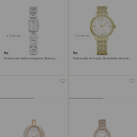
6 Colores
3 Colores
Reloj
Reloj Imber
Pulsera de talla octogonal, Blanco,
Fabricado en Suiza, Brazalete de metal,
Acero inoxidable
Tono dorado, Acabado tono oro