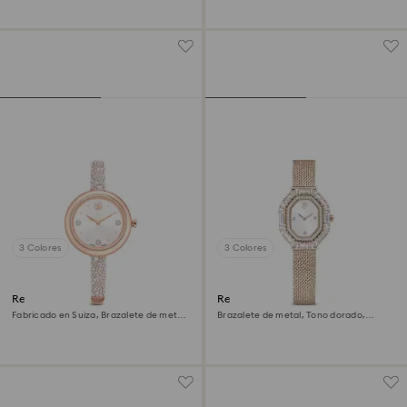
champán
3 Colores
3 Colores
Reloj Sublima bangle
Reloj Matrix octagon
Fabricado en Suiza, Brazalete de metal,
Brazalete de metal, Tono dorado,
Tono oro rosa, Acabado tono oro rosa
Acabado tono oro champán