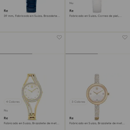
Nuevo
Reloj Dextera chrono
Reloj Matrix tennis chrono
39 mm, Fabricado en Suiza, Brazalete
Fabricado en Suiza, Correa de piel,
de metal, Azul, Acabado en azul
Tono oro rosa, Acabado tono oro rosa
4 Colores
3 Colores
Nuevo
Reloj Hyperbola bangle
Reloj Sublima bangle
Fabricado en Suiza, Brazalete de metal,
Fabricado en Suiza, Brazalete de metal,
Tono dorado, Acabado tono oro
Tono dorado, Acabado tono oro