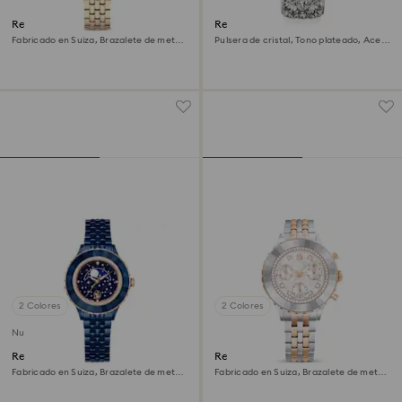
Reloj Octea chrono
Reloj Curiosa bangle
Fabricado en Suiza, Brazalete de metal,
Pulsera de cristal, Tono plateado, Acero
Tono dorado, Acabado tono oro
inoxidable
champán
2 Colores
2 Colores
Nuevo
Reloj Octea moon
Reloj Octea chrono
Fabricado en Suiza, Brazalete de metal,
Fabricado en Suiza, Brazalete de metal,
Azul, Acabado en azul
Tono oro rosa, Combinación de
acabados metálicos