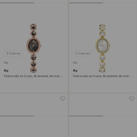
3 Colores
3 Colores
Nuevo
Nuevo
Reloj Imber oval
Reloj Imber oval
Fabricado en Suiza, Brazalete de metal,
Fabricado en Suiza, Brazalete de metal,
Negro, Acabado tono oro rosa
Tono dorado, Acabado tono oro