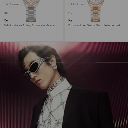
4 Colores
4 Colores
Nuevo
Nuevo
Reloj Matrix date
Reloj Matrix date
Fabricado en Suiza, Brazalete de metal,
Fabricado en Suiza, Brazalete de metal,
Tono oro rosa, Combinación de
Tono oro rosa, Acabado tono oro rosa
acabados metálicos