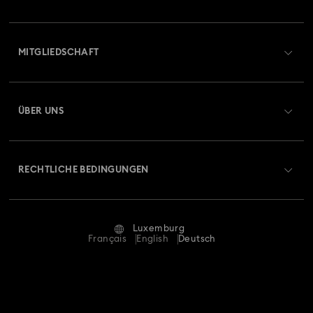
Übersicht zum Kundenservice
MITGLIEDSCHAFT
Auftragsstatus
Registrieren
Geschenkkarten-Guthaben
ÜBER UNS
Swarovski Club
Versand
Über Swarovski
Swarovski Crystal Society (SCS)
Retouren und Umtausch
RECHTLICHE BEDINGUNGEN
Stellen & Karriere
Reparaturstatus
Nutzungsbedingungen
Alumni Community
Luxemburg
Kontakt
AGB
Français
English
Deutsch
Für Geschäftskunden
Größe berechnen
Datenschutz
Sitemap
Store-Finder
Impressum