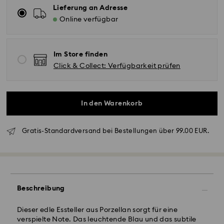
Lieferung an Adresse
Online verfügbar
Im Store finden
Click & Collect: Verfügbarkeit prüfen
In den Warenkorb
Standardversand - GLS
Gratis-Standardversand bei Bestellungen über 99.00 EUR.
Bestellungen, die montags bis freitags bis spätestens
10:00 Uhr MEZ eingehen, werden am gleichen
Werktag bearbeitet und versendet.
Lieferzeit bei Standardversand: 2 Werktag nach
Beschreibung
Bearbeitung und Versand
Standard Versandkosten: EUR 6.95
Dieser edle Essteller aus Porzellan sorgt für eine
Kostenloser Standardversand bei einem Einkauf über:
verspielte Note. Das leuchtende Blau und das subtile
EUR 99