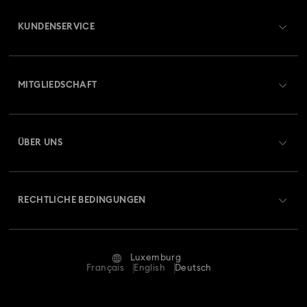
KUNDENSERVICE
Übersicht zum Kundenservice
MITGLIEDSCHAFT
Auftragsstatus
Registrieren
Geschenkkarten-Guthaben
ÜBER UNS
Swarovski Club
Versand
Über Swarovski
Swarovski Crystal Society (SCS)
Retouren und Umtausch
RECHTLICHE BEDINGUNGEN
Stellen & Karriere
Reparaturstatus
Nutzungsbedingungen
Alumni Community
Luxemburg
Kontakt
AGB
Français
English
Deutsch
Für Geschäftskunden
Größe berechnen
Datenschutz