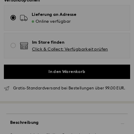
Versandoptionen
Lieferung an Adresse
Online verfügbar
Im Store finden
Click & Collect: Verfügbarkeit prüfen
In den Warenkorb
Standardversand - GLS
Gratis-Standardversand bei Bestellungen über 99.00 EUR.
Bestellungen, die montags bis freitags bis spätestens
10:00 Uhr MEZ eingehen, werden am gleichen
Werktag bearbeitet und versendet.
Lieferzeit bei Standardversand: 2 Werktag nach
Bearbeitung und Versand
Beschreibung
Standard Versandkosten: EUR 6.95
Kostenloser Standardversand bei einem Einkauf über: