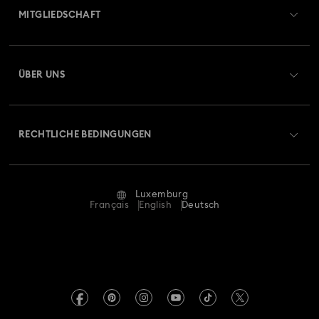
MITGLIEDSCHAFT
Auftragsstatus
Registrieren
Geschenkkarten-Guthaben
ÜBER UNS
Swarovski Club
Versand
Über Swarovski
Swarovski Crystal Society (SCS)
Retouren und Umtausch
RECHTLICHE BEDINGUNGEN
Stellen & Karriere
Reparaturstatus
Nutzungsbedingungen
Alumni Community
Luxemburg
Kontakt
AGB
Français
English
Deutsch
Für Geschäftskunden
Größe berechnen
Datenschutz
Sitemap
Store-Finder
Impressum
Swarovski Created Diamonds
Termin buchen
REACH-Informationen