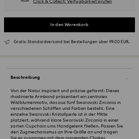
Click & Collect: Verfügbarkeit prüfen
In den Warenkorb
Gratis-Standardversand bei Bestellungen über 99.00 EUR.
Standardversand - GLS
Bestellungen, die montags bis freitags bis spätestens
10:00 Uhr MEZ eingehen, werden am gleichen
Werktag bearbeitet und versendet.
Beschreibung
Lieferzeit bei Standardversand: 2 Werktag nach
Bearbeitung und Versand
Von der Natur inspiriert und präzise geformt: Dieses
Standard Versandkosten: EUR 6.95
rhodinierte Armband präsentiert ein zentrales
Kostenloser Standardversand bei einem Einkauf über:
Wildblumenmotiv, das aus fünf Swarovski Zirconia in
EUR 99
verschiedenen Schliffen und Farben besteht. Eine
einzelne Swarovski Kristallperle ist in der Mitte
platziert, während klare Swarovski Zirconia in einer
Expressversand - FedEx
zarten Cupchain ums Handgelenk fließen. Passen Sie
Swarovski Kristall ist ein empfindliches Material, das
Bestellungen, die montags bis freitags bis spätestens
den Zugmechanismus an Ihre Größe an und tragen
besondere Achtsamkeit erfordert und gemäß den
14:30 Uhr MEZ eingehen, werden am gleichen
Sie es zusammen mit dem passenden Choker.