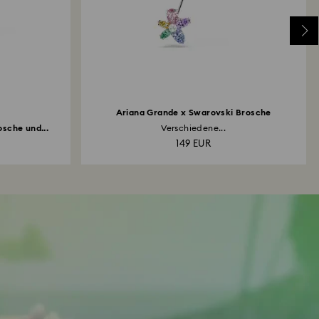
Ariana Grande x Swarovski Brosche
sche und...
Verschiedene...
149 EUR