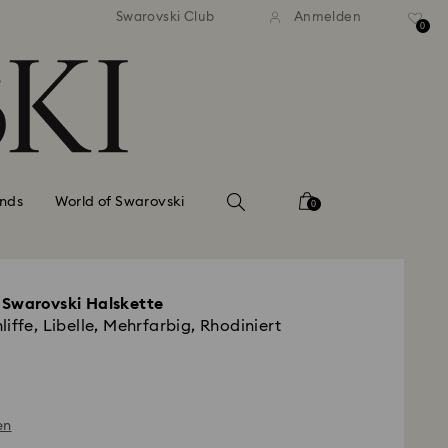
ser Standardversand ab 99 EUR
Kostenloser Standardversand 
Swarovski Club
Anmelden
0
nds
World of Swarovski
0
 Swarovski Halskette
iffe, Libelle, Mehrfarbig, Rhodiniert
en