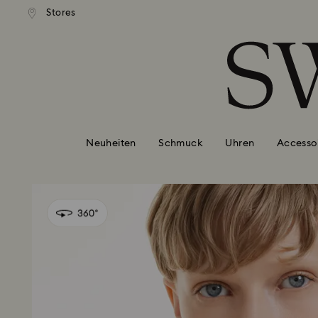
ser Standardversand ab 99 EUR
Kostenloser Standardversand 
Stores
Liste Tastaturkürzel
0 - Header
1 - Hauptinhalt
2 - Footer
Neuheiten
Schmuck
Uhren
Accesso