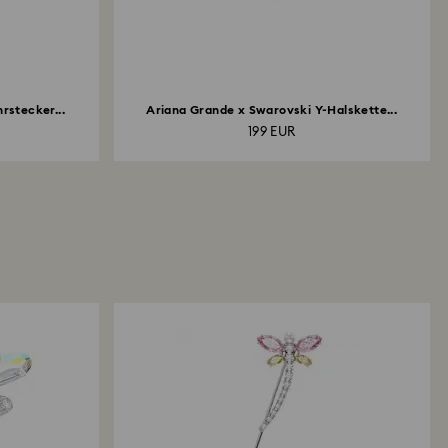
rstecker...
Ariana Grande x Swarovski Y-Halskette...
199 EUR