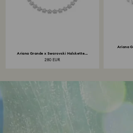
Ariana 
Ariana Grande x Swarovski Halskette...
280 EUR