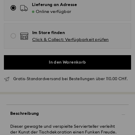
Lieferung an Adresse
Online verfügbar
Im Store finden
Click & Collect: Verfügbarkeit prüfen
In den Warenkorb
Gratis-Standardversand bei Bestellungen über 110.00 CHF.
Standardversand - SwissPost
Bestellungen, die montags bis freitags bis spätestens
Beschreibung
17:00 Uhr MEZ eingehen, werden am gleichen
Werktag bearbeitet und versendet.
Dieser gewagte und verspielte Servierteller verleiht
Lieferzeit bei Standardversand: 2 Arbeitstage nach
der Kunst der Tischdekoration einen Funken Freude.
Bearbeitung und Versand