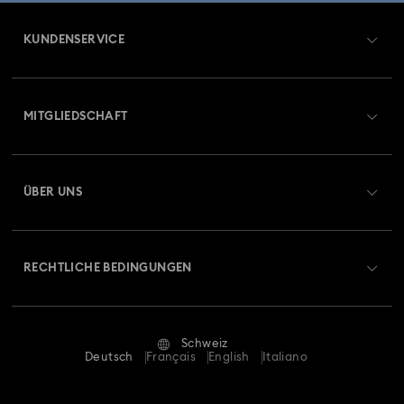
KUNDENSERVICE
Übersicht zum Kundenservice
MITGLIEDSCHAFT
Auftragsstatus
Registrieren
Geschenkkarten-Guthaben
ÜBER UNS
Swarovski Club
Versand
Über Swarovski
Swarovski Crystal Society (SCS)
Retouren und Umtausch
RECHTLICHE BEDINGUNGEN
Stellen & Karriere
Reparaturstatus
Nutzungsbedingungen
Alumni Community
Schweiz
Kontakt
AGB
Deutsch
Français
English
Italiano
Für Geschäftskunden
Größe berechnen
Datenschutz