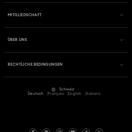
Übersicht zum Kundenservice
MITGLIEDSCHAFT
Auftragsstatus
Registrieren
Geschenkkarten-Guthaben
ÜBER UNS
Swarovski Club
Versand
Über Swarovski
Swarovski Crystal Society (SCS)
Retouren und Umtausch
RECHTLICHE BEDINGUNGEN
Stellen & Karriere
Reparaturstatus
Nutzungsbedingungen
Alumni Community
Schweiz
Kontakt
AGB
Deutsch
Français
English
Italiano
Für Geschäftskunden
Größe berechnen
Datenschutz
Sitemap
Store-Finder
Impressum
Swarovski Created Diamonds