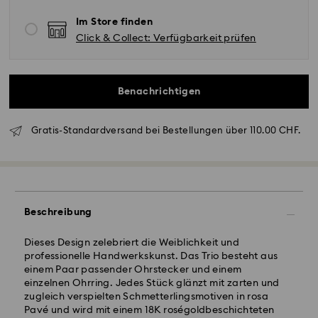
Im Store finden
Click & Collect: Verfügbarkeit prüfen
Benachrichtigen
Gratis-Standardversand bei Bestellungen über 110.00 CHF.
Standardversand - SwissPost
Bestellungen, die montags bis freitags bis spätestens
17:00 Uhr MEZ eingehen, werden am gleichen
Beschreibung
Werktag bearbeitet und versendet.
Lieferzeit bei Standardversand: 2 Arbeitstage nach
Dieses Design zelebriert die Weiblichkeit und
Bearbeitung und Versand
professionelle Handwerkskunst. Das Trio besteht aus
Standard Versandkosten: CHF 8.95
einem Paar passender Ohrstecker und einem
Kostenloser Standardversand bei einem Einkauf über:
einzelnen Ohrring. Jedes Stück glänzt mit zarten und
CHF 110.00
zugleich verspielten Schmetterlingsmotiven in rosa
Pavé und wird mit einem 18K roségoldbeschichteten