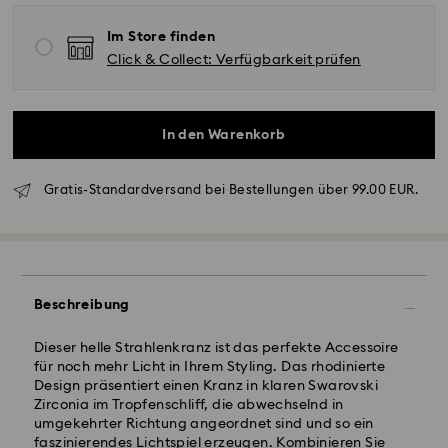
Im Store finden
Click & Collect: Verfügbarkeit prüfen
Standardversand - GLS
In den Warenkorb
Bestellungen, die montags bis freitags bis spätestens
10:00 Uhr MEZ eingehen, werden am gleichen
Gratis-Standardversand bei Bestellungen über 99.00 EUR.
Werktag bearbeitet und versendet.
Lieferzeit bei Standardversand: 2-3 Arbeitstage nach
Bearbeitung und Versand
Standard Versandkosten: EUR 6.95
Kostenloser Standardversand bei einem Einkauf über:
EUR 99
Beschreibung
Dieser helle Strahlenkranz ist das perfekte Accessoire
Expressversand -
FedEx
für noch mehr Licht in Ihrem Styling. Das rhodinierte
Design präsentiert einen Kranz in klaren Swarovski
Zirconia im Tropfenschliff, die abwechselnd in
Bestellungen, die montags bis freitags bis spätestens
umgekehrter Richtung angeordnet sind und so ein
14:30 Uhr MEZ eingehen, werden am gleichen
Swarovski Kristall ist ein empfindliches Material, das
faszinierendes Lichtspiel erzeugen. Kombinieren Sie
Werktag bearbeitet und versendet.