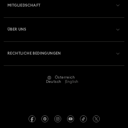
MITGLIEDSCHAFT
Auftragsstatus
Registrieren
Geschenkkarten-Guthaben
ÜBER UNS
Swarovski Club
Versand
Über Swarovski
Swarovski Crystal Society (SCS)
Retouren und Umtausch
RECHTLICHE BEDINGUNGEN
Stellen & Karriere
Reparaturstatus
Nutzungsbedingungen
Alumni Community
Österreich
Kontakt
AGB
Deutsch
English
Für Geschäftskunden
Größe berechnen
Datenschutz
Sitemap
Store-Finder
Impressum
Swarovski Created Diamonds
Termin buchen
REACH-Informationen
Kristallwelten