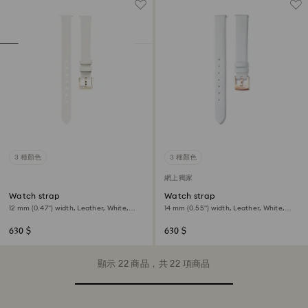
3 種顏色
3 種顏色
網上獨家
Watch strap
Watch strap
12 mm (0.47") width, Leather, White,
14 mm (0.55") width, Leather, White,
Champagne gold-tone finish
Rose gold-tone finish
630 $
630 $
顯示 22 商品，共 22 項商品