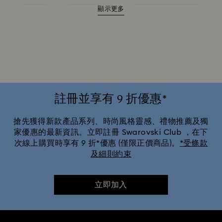
顯示更多
黑色手錶
Attract 腕錶系列
Cosmopolitan 產品系列
Crystal Rock Oval 產品系列
Crystalline Aura 腕錶系列
Crystalline Bangle 手錶產品系列
Dextera Octagon 腕錶系列
Dextera 手鐲系列
Illumina 系列
Imber Oval 腕錶系列
註冊並享有 9 折優惠*
Imber 手鐲腕錶系列
Imber 水晶腕錶系列
搶先獲得新款產品系列、時尚風格靈感、禮物推薦及獨
家優惠的最新資訊。立即註冊 Swarovski Club ，在下
次線上購買時享有 9 折*優惠 (僅限正價商品)。
*受條款
Matrix Bangle 系列
Matrix Octagon 腕錶系列
及細則約束
Matrix Pearl Bangle 腕錶系列
立即加入
Matrix Tennis Chrono 手錶 產品系列
Matrix Tennis 腕錶系列