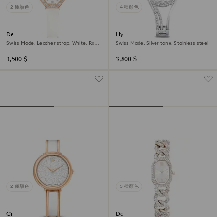
2 種顏色
4 種顏色
Dextera octagon watch
Hyperbola bangle watch
Swiss Made, Leather strap, White, Rose
Swiss Made, Silver tone, Stainless steel
gold-tone finish
3,500 $
3,800 $
2 種顏色
3 種顏色
Crystalline bangle watch
Dextera chain watch