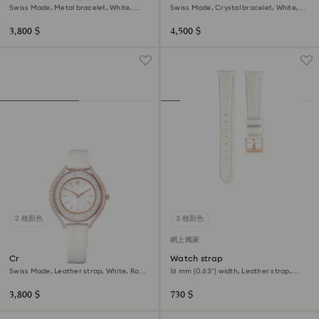
Swiss Made, Metal bracelet, White,
Swiss Made, Crystal bracelet, White,
Rose gold-tone finish
Champagne gold-tone finish
3,800 $
4,500 $
2 種顏色
3 種顏色
網上獨家
Crystalline aura watch
Watch strap
Swiss Made, Leather strap, White, Rose
16 mm (0.63") width, Leather strap,
gold-tone finish
White
3,800 $
730 $