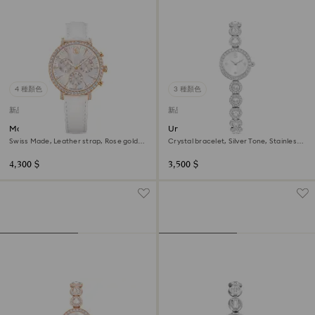
4 種顏色
3 種顏色
新品
新品
Matrix tennis chrono watch
Una Angelic watch
Swiss Made, Leather strap, Rose gold
Crystal bracelet, Silver Tone, Stainless
tone, Rose gold-tone finish
steel
4,300 $
3,500 $