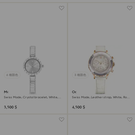
6 種顏色
3 種顏色
Matrix bangle watch
Octea chrono watch
Swiss Made, Crystal bracelet, White,
Swiss Made, Leather strap, White, Rose
Stainless steel
gold-tone finish
3,500 $
4,500 $