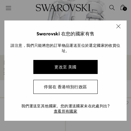
Accesskeys list
0
0 - Header
1 - Main content
2 - Footer
Swarovski 在您的國家有售
3 - Filter
請注意，我們只能將您的訂單物品運送至位於選定國家的收貨位
址。
4 - Search results
白色手錶
更改至 美國
我們精選的白色手錶採用經典設計款式，並綴以精密切割的 Swarovski 水晶，為手錶
注入時尚觸感。探索男女皆宜的款式，專為紀念重要時刻而塑造。
停留在 香港特別行政區
22 結果
過濾
分類條件
過
分
濾
類
條
件
我們運送至其他國家。您的運送國家未在此處列出?
查看所有國家