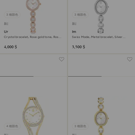
3 種顏色
3 種顏色
新品
新品
Una Angelic watch
Imber oval watch
Crystal bracelet, Rose gold tone, Rose
Swiss Made, Metal bracelet, Silver
gold-tone finish
Tone, Stainless steel
4,000 $
3,500 $
4 種顏色
3 種顏色