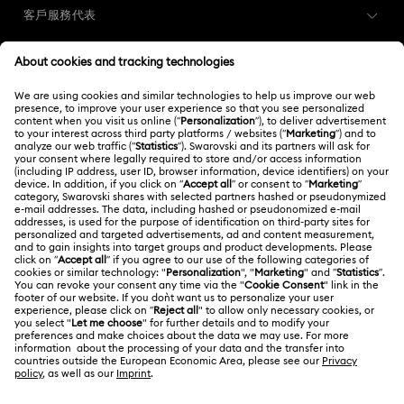
Matrix 腕錶系列
Millenia 系列風格腕錶
客戶服務代表
Octea Chrono 產品系列
Sublima 手鐲腕錶系列
客戶服務概述
會員
訂購狀況
Sublima 腕錶系列
11 週年結婚紀念禮物
皮革錶帶腕錶
註冊
禮品卡餘額
結婚一週年紀念禮物
金色鍍層手錶
水晶錶帶
關於我們
Swarovski Club
運送
珠寶手錶與鏈錶
瑞士手錶
男士手錶
計時錶款
關於 Swarovski
Swarovski Crystal Society (SCS)
退貨和換貨
法律條款
雋永經典錶款
工作與職業
聯絡我們
使用條款
Alumni Community
香港特別行政區
尺寸標示
條款和條件
繁體中文
English
適用於專業人士
搜尋各地店舖
私隱
網站地圖