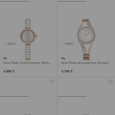
6 種顏色
4 種顏色
Matrix bangle watch
Hyperbola bangle watch
Swiss Made, Crystal bracelet, White,
Swiss Made, Rose gold tone, Rose gold-
Rose gold-tone finish
tone finish
4,000 $
4,300 $