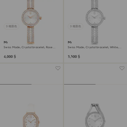
3 種顏色
3 種顏色
Matrix pearl bangle watch
Matrix pearl bangle watch
Swiss Made, Crystal bracelet, Rose
Swiss Made, Crystal bracelet, White,
gold-tone finish
Stainless steel
4,000 $
3,500 $