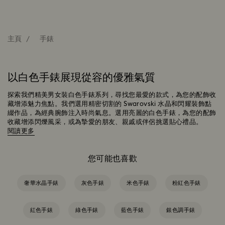
主頁
手錶
以白色手錶展現從容的優雅氣質
探索我們精美男女裝白色手錶系列，尋找您最愛的款式，為您的配飾收
藏增添魅力焦點。我們選用精密切割的 Swarovski 水晶和閃耀裝飾點
綴作品，為經典腕飾注入時尚氣息。選用亮麗的白色手錶，為您的配飾
收藏增添閃爍風采，或為摯愛的朋友、親戚或伴侶挑選貼心禮品。
閱讀更多
您可能也喜歡
奢華水晶手錶
灰色手錶
米色手錶
粉紅色手錶
紅色手錶
綠色手錶
藍色手錶
銀色調手錶