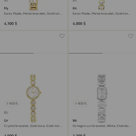
新品
新品
Hyperbola bangle watch
Imber oval watch
Swiss Made, Metal bracelet, Gold tone,
Swiss Made, Metal bracelet, Gold tone,
Gold-tone finish
Gold-tone finish
4,300 $
4,000 $
3 種顏色
6 種顏色
新品
Una Angelic watch
Watch
Crystal bracelet, Gold tone, Gold-tone
Octagon cut bracelet, White, Stainless
finish
steel