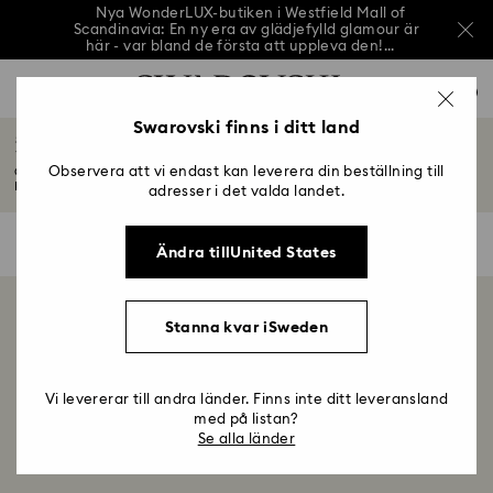
Nya WonderLUX-butiken i Westfield Mall of
Scandinavia: En ny era av glädjefylld glamour är
här - var bland de första att uppleva den!...
Nya WonderLUX-butiken i Westfield Mall of
Lista över åtkomsttangenter
Scandinavia: En ny era av glädjefylld glamour är
0
här - var bland de första att uppleva den!...
0 - Sidhuvud
Swarovski finns i ditt land
Nya WonderLUX-butiken i Westfield Mall of
iPhone® 15 Pro Skal och Fodral
Scandinavia: En ny era av glädjefylld glamour är
1 - Huvudinnehåll
här - var bland de första att uppleva den!...
Observera att vi endast kan leverera din beställning till
Ge din smartphone en elegant finish med våra skal designade för iPhone® 15
2 - Sidfot
Pro...
Läs mer
adresser i det valda landet.
3 - Filter
0 Resultat
Filter
Filter
Ändra tillUnited States
4 - Sökresultat
Visar0av 0produkter
Stanna kvar iSweden
Vi levererar till andra länder. Finns inte ditt leveransland
med på listan?
Se alla länder
Hem
Accessoarer
Mobiltelefonfodral