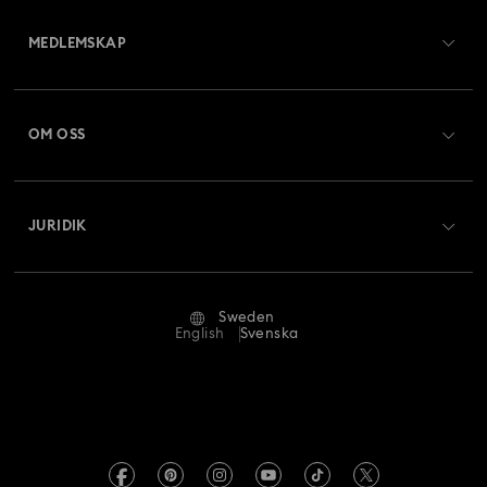
Kundtjänst översikt
MEDLEMSKAP
Beställningsstatus
Registrera dig
Presentkortssaldo
OM OSS
Swarovski Club
Frakt
Om Swarovski
Swarovski Crystal Society (SCS)
Returer och byten
JURIDIK
Jobb och karriär
Reparationsstatus
Användarvillkor
Alumn-community
Sweden
Kontakta oss
Villkor
English
Svenska
För yrkesverksamma
Storleksguide
Integritetspolicy
Webbplatskarta
Hitta butik
Tryck
Swarovski Created Diamonds