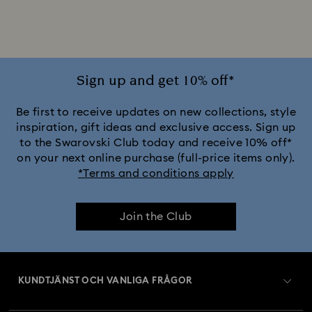
iPhone® 16 Pro Skal och Fodral
iPhone® 16 mobilskal och fodral
Sign up and get 10% off*
iPhone® 17 Pro Max Fodral och Skal
Be first to receive updates on new collections, style
inspiration, gift ideas and exclusive access. Sign up
to the Swarovski Club today and receive 10% off*
iPhone® 17 Pro Skal och Fodral
on your next online purchase (full-price items only).
*Terms and conditions apply
iPhone® 17 Skal och Fodral
Join the Club
KUNDTJÄNST OCH VANLIGA FRÅGOR