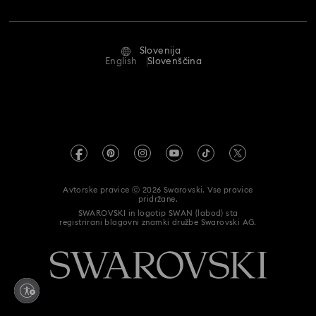
Zaposlitev in kariera
Stanje popravila
Pogoji uporabe
Alumni Community
Slovenija
Stik z nami
Pogoji
English
Slovenščina
Za profesionalce
Vodnik po velikostih
Pravilnik o zasebnosti
Kazalo spletnega mesta
Iskalnik trgovine
Odtis
Umetni diamanti Swarovski
Informacije REACH
Kristallwelten
Avtorske pravice ⓒ 2026 Swarovski. Vse pravice
Izjava o dostopnosti
pridržane.
Code of Conduct & Policies
SWAROVSKI in logotip SWAN (labod) sta
registrirani blagovni znamki družbe Swarovski AG.
Data Protection Consent Statement
Kliknite tukaj za odstop od pogodbe