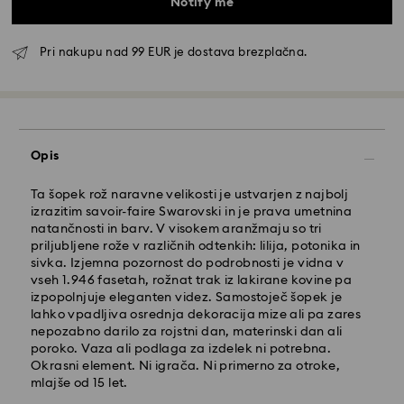
Notify me
Pri nakupu nad 99 EUR je dostava brezplačna.
Standardna dostava - GLS
Opis
Naročila, ki jih oddate od ponedeljka do petka do
10:00 po srednjeevropskem času, bodo obdelana in
Ta šopek rož naravne velikosti je ustvarjen z najbolj
poslana isti delovni dan.
izrazitim savoir-faire Swarovski in je prava umetnina
Čas standardne dostave: 3 delovnih dni po obdelavi
natančnosti in barv. V visokem aranžmaju so tri
in ​​pošiljanju
priljubljene rože v različnih odtenkih: lilija, potonika in
Strošek standardne dostave: 6,95 EUR
sivka. Izjemna pozornost do podrobnosti je vidna v
Brezplačna standardna dostava pri nakupu nad: 99
vseh 1.946 fasetah, rožnat trak iz lakirane kovine pa
EUR
izpopolnjuje eleganten videz. Samostoječ šopek je
lahko vpadljiva osrednja dekoracija mize ali pa zares
nepozabno darilo za rojstni dan, materinski dan ali
Hitra dostava -
FedEx
poroko. Vaza ali podlaga za izdelek ni potrebna.
Okrasni element. Ni igrača. Ni primerno za otroke,
mlajše od 15 let.
Naročila, ki jih oddate od ponedeljka do petka do