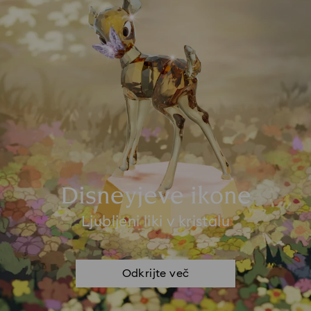
Disneyjeve ikone
Ljubljeni liki v kristalu
Odkrijte več