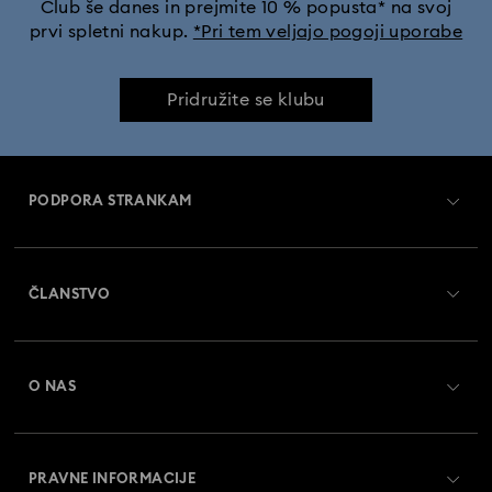
Club še danes in prejmite 10 % popusta* na svoj
prvi spletni nakup.
*Pri tem veljajo pogoji uporabe
Pridružite se klubu
PODPORA STRANKAM
Pregled službe za pomoč strankam
ČLANSTVO
Status naročila
Register
Darilna kartica - Stanje
O NAS
Swarovski Crystal Society (SCS)
Dostava
O družbi Swarovski
Vračila in zamenjava
PRAVNE INFORMACIJE