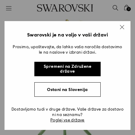
Seznam tipk za dostop
0
0 - Glava
1 - Glavna vsebina
2 - Noga
Swarovski je na voljo v vaši državi
Prosimo, upoštevajte, da lahko vaša naročila dostavimo
le na naslove v izbrani državi.
Spremeni na Združene
države
Ostani na Slovenija
Dostavljamo tudi v druge države. Vaše države za dostavo
ni na seznamu?
Poglej vse države