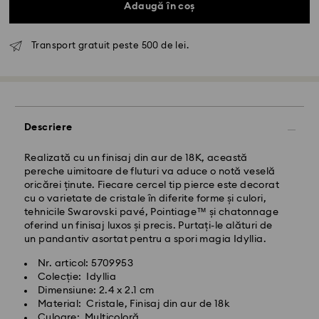
Adaugă în coș
Livrare standard - GLS
Transport gratuit peste 500 de lei.
Comenzile plasate de luni până vineri până la ora
10:00 CET vor fi procesate și expediate în aceeași zi
lucrătoare.
Termen de livrare standard: 4 zile lucrătoare după
Descriere
procesare și expediere
Costul de expediere standard: RON 30
Livrare standard gratuită peste: RON 500
Realizată cu un finisaj din aur de 18K, această
pereche uimitoare de fluturi va aduce o notă veselă
oricărei ținute. Fiecare cercel tip pierce este decorat
Livrare expres -
FedEx
cu o varietate de cristale în diferite forme și culori,
tehnicile Swarovski pavé, Pointiage™ și chatonnage
oferind un finisaj luxos și precis. Purtați-le alături de
Comenzile plasate de luni până vineri până la ora
un pandantiv asortat pentru a spori magia Idyllia.
14:30 CET vor fi procesate și expediate în aceeași zi
lucrătoare.
Nr. articol: 5709953
Timp de livrare expres: 1-2 zi lucrătoare după
Colecție: Idyllia
procesare și expediere
Dimensiune: 2.4 x 2.1 cm
Costul de expediere expres: RON 110
Material: Cristale, Finisaj din aur de 18k
Culoare: Multicoloră