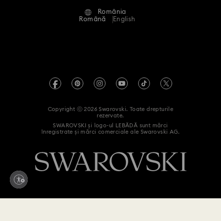
Alumni Community
România
Contactați-ne
Termeni și condiții
Română
English
Pentru profesioniști
Ghid de mărimi
Politica de confidențialitate
Harta site-ului
Instrument de găsire a magazinelor
Imprimare
Swarovski Created Diamonds
Informații REACH
Kristallwelten
Copyright ⓒ 2026 Swarovski. Toate drepturile
Declarație de accesibilitate
rezervate.
Code of Conduct & Policies
SWAROVSKI și logo-ul LEBĂDĂ sunt mărci
înregistrate și mărci comerciale ale Swarovski AG.
Declarație de consimțământ privind prelucrarea datelor cu
caracter personal
Retrageți-vă din contract aici
949 RON
Adaugă în coș