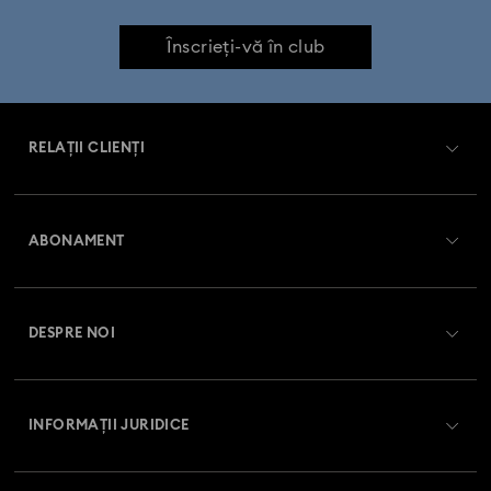
Înscrieți-vă în club
RELAȚII CLIENȚI
Prezentare serviciul relații cu clienții
ABONAMENT
Starea comenzii
Înregistrare
Soldul cardului cadou
DESPRE NOI
Club Swarovski
Livrare
Despre Swarovski
Swarovski Crystal Society (SCS)
Retur și schimb
INFORMAȚII JURIDICE
Angajări și carieră
Stare reparație
Condiții de utilizare