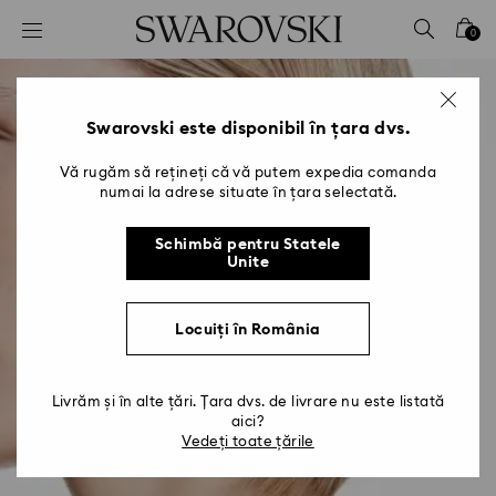
Accesskeys list
0
0 - Antet
1 - Conținut principal
2 - Subsol
Swarovski este disponibil în țara dvs.
Vă rugăm să rețineți că vă putem expedia comanda
numai la adrese situate în țara selectată.
Schimbă pentru Statele
Unite
Locuiți în România
Livrăm și în alte țări. Țara dvs. de livrare nu este listată
aici?
Vedeți toate țările