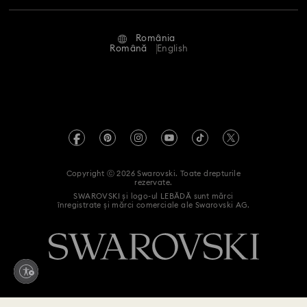
Stare reparație
Condiții de utilizare
Alumni Community
România
Contactați-ne
Termeni și condiții
Română
English
Pentru profesioniști
Ghid de mărimi
Politica de confidențialitate
Harta site-ului
Instrument de găsire a magazinelor
Imprimare
Swarovski Created Diamonds
Informații REACH
Kristallwelten
Copyright ⓒ 2026 Swarovski. Toate drepturile
Declarație de accesibilitate
rezervate.
Code of Conduct & Policies
SWAROVSKI și logo-ul LEBĂDĂ sunt mărci
înregistrate și mărci comerciale ale Swarovski AG.
Declarație de consimțământ privind prelucrarea datelor cu
caracter personal
Retrageți-vă din contract aici