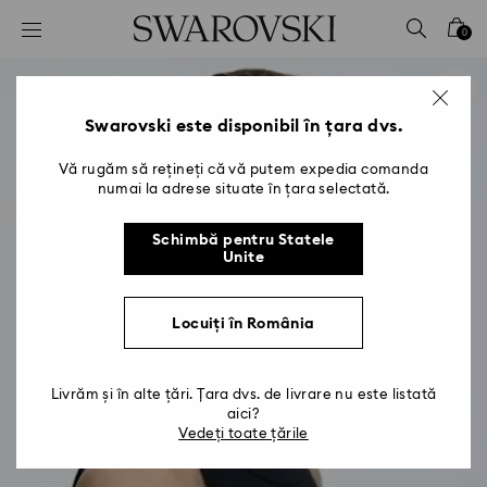
Accesskeys list
0
0 - Antet
1 - Conținut principal
2 - Subsol
Swarovski este disponibil în țara dvs.
Vă rugăm să rețineți că vă putem expedia comanda
numai la adrese situate în țara selectată.
Schimbă pentru Statele
Unite
Locuiți în România
Livrăm și în alte țări. Țara dvs. de livrare nu este listată
aici?
Vedeți toate țările