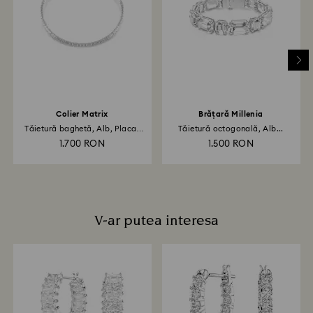
returul a fost procesat. Transmiterea rambursării va
depinde de normele instituției dvs. financiare și poate
dura până la 3-7 zile lucrătoare pentru ca suma să fie
creditată prin aceeași metodă de plată folosită la
plasarea comenzii. Întregul proces de retur și
rambursare poate dura până la 3-4 săptămâni de la
data expedierii prin poștă.
Colier Matrix
Brățară Millenia
Tăietură baghetă, Alb, Placat
Tăietură octogonală, Alb...
cu...
1.700 RON
1.500 RON
V-ar putea interesa