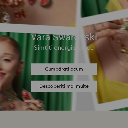
Vara Swarovski
Simțiți energia dulce
Cumpărați acum
Descoperiți mai multe