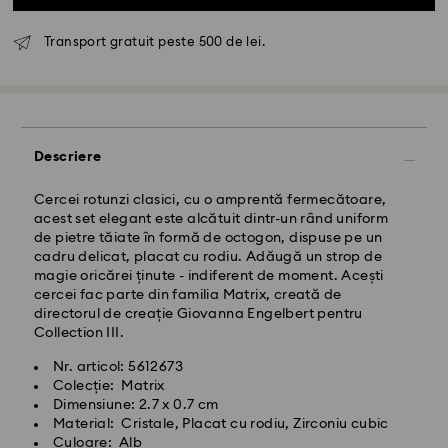
Transport gratuit peste 500 de lei.
Livrare standard - GLS
Comenzile plasate de luni până vineri până la ora
10:00 CET vor fi procesate și expediate în aceeași zi
lucrătoare.
Descriere
Termen de livrare standard: 4 zile lucrătoare după
procesare și expediere
Costul de expediere standard: RON 30
Cercei rotunzi clasici, cu o amprentă fermecătoare,
Livrare standard gratuită peste: RON 500
acest set elegant este alcătuit dintr-un rând uniform
de pietre tăiate în formă de octogon, dispuse pe un
cadru delicat, placat cu rodiu. Adăugă un strop de
Livrare expres -
FedEx
magie oricărei ținute - indiferent de moment. Acești
cercei fac parte din familia Matrix, creată de
directorul de creație Giovanna Engelbert pentru
Comenzile plasate de luni până vineri până la ora
Collection III.
14:30 CET vor fi procesate și expediate în aceeași zi
lucrătoare.
Nr. articol: 5612673
Timp de livrare expres: 1-2 zi lucrătoare după
Colecție: Matrix
procesare și expediere
Dimensiune: 2.7 x 0.7 cm
Costul de expediere expres: RON 110
Material: Cristale, Placat cu rodiu, Zirconiu cubic
Culoare: Alb