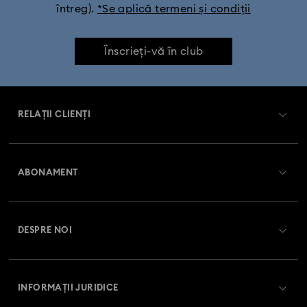
întreg).
*Se aplică termeni și condiții
Înscrieți-vă în club
RELAȚII CLIENȚI
Prezentare serviciul relații cu clienții
ABONAMENT
Starea comenzii
Înregistrare
Soldul cardului cadou
DESPRE NOI
Club Swarovski
Livrare
Despre Swarovski
Swarovski Crystal Society (SCS)
Retur și schimb
INFORMAȚII JURIDICE
Angajări și carieră