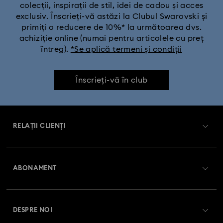
colecții, inspirații de stil, idei de cadou și acces
exclusiv. Înscrieți-vă astăzi la Clubul Swarovski și
primiți o reducere de 10%* la următoarea dvs.
achiziție online (numai pentru articolele cu preț
întreg).
*Se aplică termeni și condiții
Înscrieți-vă în club
RELAȚII CLIENȚI
Prezentare serviciul relații cu clienții
ABONAMENT
Starea comenzii
Înregistrare
Soldul cardului cadou
DESPRE NOI
Club Swarovski