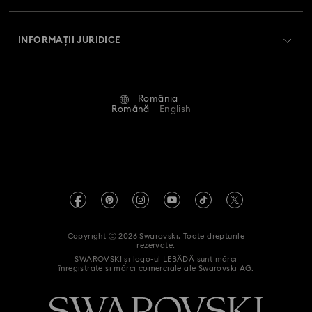
Livrare
Despre Swarovski
Swarovski Crystal Society (SCS)
Retur și schimb
INFORMAȚII JURIDICE
Angajări și carieră
Stare reparație
Condiții de utilizare
Alumni Community
România
Contactați-ne
Termeni și condiții
Română
English
Pentru profesioniști
Ghid de mărimi
Politica de confidențialitate
Harta site-ului
Instrument de găsire a magazinelor
Imprimare
Swarovski Created Diamonds
Informații REACH
Kristallwelten
Copyright ⓒ 2026 Swarovski. Toate drepturile
Declarație de accesibilitate
rezervate.
Code of Conduct & Policies
SWAROVSKI și logo-ul LEBĂDĂ sunt mărci
înregistrate și mărci comerciale ale Swarovski AG.
Declarație de consimțământ privind prelucrarea datelor cu
caracter personal