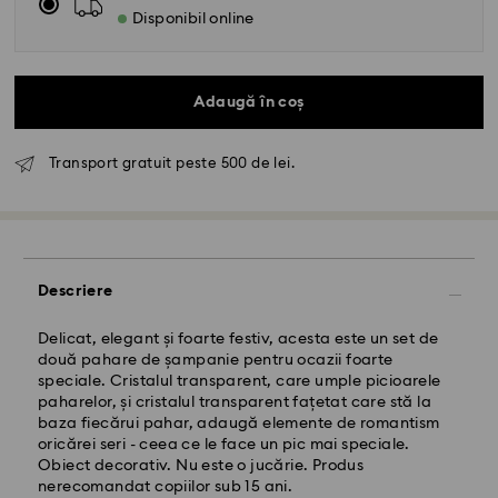
Disponibil online
Adaugă în coș
Transport gratuit peste 500 de lei.
Livrare standard - GLS
Comenzile plasate de luni până vineri până la ora
10:00 CET vor fi procesate și expediate în aceeași zi
lucrătoare.
Descriere
Termen de livrare standard: 4 zile lucrătoare după
procesare și expediere
Costul de expediere standard: RON 30
Delicat, elegant și foarte festiv, acesta este un set de
Livrare standard gratuită peste: RON 500
două pahare de șampanie pentru ocazii foarte
speciale. Cristalul transparent, care umple picioarele
paharelor, și cristalul transparent fațetat care stă la
Livrare expres -
FedEx
baza fiecărui pahar, adaugă elemente de romantism
oricărei seri - ceea ce le face un pic mai speciale.
Obiect decorativ. Nu este o jucărie. Produs
Comenzile plasate de luni până vineri până la ora
nerecomandat copiilor sub 15 ani.
14:30 CET vor fi procesate și expediate în aceeași zi