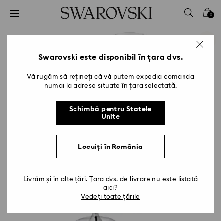
Accesskeys list
0
0 - Antet
1 - Conținut principal
2 - Subsol
Swarovski este disponibil în țara dvs.
Vă rugăm să rețineți că vă putem expedia comanda
numai la adrese situate în țara selectată.
Schimbă pentru Statele
Unite
Locuiți în România
Livrăm și în alte țări. Țara dvs. de livrare nu este listată
aici?
Vedeți toate țările