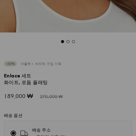
−30%
아울렛
마지막 구입 기회
Enlace 세트
화이트, 로듐 플래팅
Now
Instead
189,000 ₩
270,000 ₩
of
배송 옵션
배송 주소