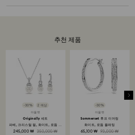
지속가능성:
스를 제공합니다.
강력한 마모성 물질 및 유리/창문 세정제와의 접촉을 피하
선물 포장재는 환경 보호를 고려하여 선택했습니다.
십시오. 크리스털을 다룰 때 면 장갑을 착용하면 지문이 남
Swarovski는 모든 고객의 만족을 최우선으로 생각합니다.
는 것을 피할 수 있습니다.
상품 수령 후 최대 14일 이내로 주문 상품 반품 및 판매 계
예약하기
약 철회가 가능합니다(기프트 카드 및 커스텀 제품 제외).
Swarovski 반품 정책은 프로모션, 세일을 포함한 모든 상
선글라스 제품의 경우 수선이 불가합니다.
품에 적용됩니다.
추천 제품
여기
에서 Swarovski 제품 관리 방법을 자세히 알아보세요.
반품 처리 소요 시간은 얼마나 되나요?
당사에서 반품 제품을 수령한 후 등록이 이루어지며, 반품
이 처리되면 알림 메일을 받아보실 수 있습니다. 환불 처리
는 고객이 이용하는 금융기관의 지침에 따라 다르며, 주문
시 이용한 것과 동일한 결제 수단으로 환불이 완료되기까
지 영업일 기준 최대 3-7일이 소요될 수 있습니다. 전체 반
품 및 환불 절차는 발송일로부터 최대 3~4주가 소요될 수
있습니다.
-30%
2 색상
-30%
Swarovski 매장을 통한 반품: 기존 결제 수단으로 반품이
아울렛
아울렛
처리되며 환불이 완료되기까지 영업일 기준 최대 3~7일이
Originally 세트
Sommerset 후프 이어링
소요됩니다.
파베, 크리스털 펄, 화이트, 로듐 플
화이트, 로듐 플래팅
래팅
245,000 ₩
350,000 ₩
65,100 ₩
93,000 ₩