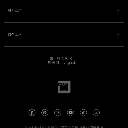
회원가입
기프트 카드 잔액
회사소개
Swarovski Club
배송
Swarovski 소개
Swarovski Crystal Society (SCS)
반품 및 교환
법적고지
채용 정보
온라인 수선 문의
저작권
Alumni Community
대한민국
문의
이용약관
한국어
English
프로페셔널
사이즈 참조
개인정보 보호
사이트 맵
매장 검색
쿠키 동의
Swarovski Created Diamonds
예약하기
회사 정보
Kristallwelten
REACH 정보
Code of Conduct & Policies
㈜ 스와로브스키코리아 | CEO 신은정 서울시 강남구 도