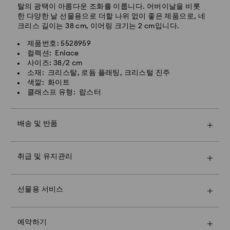
리되어 발송되며, 영업일 기준 1-2일 소요됩니다.
탈의 광택이 아름다운 조화를 이룹니다. 어버이날을 비롯
한 다양한 날 선물용으로 더할 나위 없이 좋은 제품으로, 네
배송 소요 시간: 1-2일 영업일
스와로브스키 크리스털은 섬세한 소재로 되어 있으며 특별
크리스 길이는 38 cm, 이어링 크기는 2 cm입니다.
한 주의를 기울여 취급해야 합니다. 스와로브스키 제품을
특급 배송비: 8,000원
오랫동안 최적의 상태로 유지하려면 다음을 준수하여 손상
제품번호: 5528959
되지 않도록 해주시기 바랍니다.
컬렉션: Enlace
주말 및 공휴일 주문 건은 영업일 기준 2일 후 처리 및 발송
사이즈: 38/2 cm
됩니다.
주얼리 & 워치:
소재: 크리스탈, 로듐 플래팅, 크리스털 진주
주얼리를 원래의 포장이나 부드러운 주머니에 보관하여 긁
색깔: 화이트
히지 않도록 합니다.
클래스프 유형: 랍스터
물에 닿지 않도록 하십시오. 손을 씻거나 수영할 때 및/또
Swarovski는 사서함, 군사우편/함대우편 주소로 배송하
는 제품(향수, 헤어스프레이, 비누, 로션)을 사용할 때는 먼
지 않습니다. 최종 지불 전 까지 제품은 Swarovski 자산입
저 주얼리를 빼놓으십시오. 금속을 손상시키거나 플래팅
배송 및 반품
니다.
수명을 단축시키고 크리스털이 변색되거나 광채가 저하될
말씀드린 마지막 배송 날짜까지 주문하면 일반적으로 제때
수 있습니다.
프리미엄 브랜드 백과 컬러풀한 리본 포장으로 더욱 특별
에 제품을 배송해 드립니다. 택배사 사정으로 인해 배송이
크리스털에 긁힘이나 흠집을 유발할 수 있으므로 단단한
취급 및 유지관리
한 선물을 전해보세요. 메시지 카드도 추가하실 수 있습니
지연될 수 있습니다. 이 경우 Swarovski는 어떠한 책임도
부분에 접촉시키지 마십시오(물체에 부딪힘 등).
다.
지지 않습니다.
당사는 공휴일에 주문을 발송하거나 배송 일정을 지정하지
매장 방문을 예약하고 Swarovski의 탁월한 고유한 기술
입상 및 장식품:
참고:
않습니다. 해당 기간에는 배송이 예상보다 오래 걸릴 수 있
(savoir-faire)을 확인하세요. Swarovski의 눈부신 컬렉션
선물용 서비스
보풀이 없는 부드러운 천으로 조심스럽게 닦거나 미지근한
기프트 옵션을 선택하시면 모든 제품이 하나의 기프트백에
습니다.
으로 밝게 빛나는 스타일링을 경험해 보거나, 개성 있는 자
물을 이용해서 손으로 씻어냅니다. 크리스털 제품을 물에
포장됩니다. 메시지 카드를 추가하고 싶으시면 주문 1건당
Crystal Myriad, Licensed-in 및 Creators Lab 제품 구 소
기표현을 위한 제품을 발견해 보거나, 크리스털 엑스퍼트
넣지 마십시오.
1개만 가능합니다..
포 발송까지 최대 2주가 소요될 수 있으며, 이메일을 통해
의 도움을 받아 완벽한 선물을 찾아볼 수 있습니다.
광채를 극대화하기 위해 보풀이 없는 부드러운 천으로 물
예약하기
알려드립니다.
예약 인원은 한정되어 있으며, 일부 매장에서만 예약 서비
기를 제거합니다.