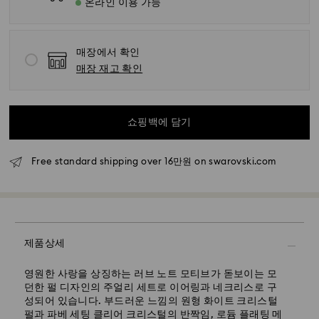
온라인 이용 가능
매장에서 확인
매장 재고 확인
표준 배송 - SF Express
월요일~금요일 오전 11시 이전에 접수된 주문은 당일에 처
리되어 발송됩니다.
쇼핑백에 담기
표준 배송 기간: 처리 및 발송 후 영업일 기준 4~5일
Free standard shipping over 16만원 on swarovski.com
서울 및 경기: 영업일 기준 2~3일
이외 지역: 영업일 기준 3~5일
표준 배송비: 5,000원
무료 표준 배송 기준 금액: 160,000원
제품상세
특급 배송 – 일양 익스프레스
특급 배송은 일부 상품(재고 상황에 따라 변동 가능)에 한해
영원한 사랑을 상징하는 러브 노트 모티브가 돋보이는 모
제공됩니다.
던한 펄 디자인의 주얼리 세트로 이어링과 네크리스로 구
성되어 있습니다. 부드러운 느낌의 원형 화이트 크리스털
월요일-금요일 오전 11시 이전에 접수된 주문은 당일에 처
펄과 파베 세팅 클리어 크리스털의 반짝임, 로듐 플래팅 메