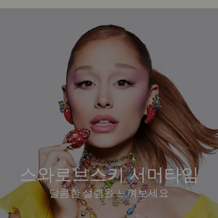
스와로브스키 서머타임
달콤한 설렘을 느껴보세요