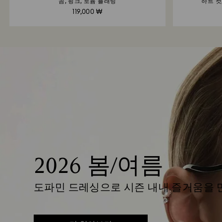
곰, 핑크, 로듐 플래팅
하트 컷
119,000 ₩
2026 봄/여름
도파민 드레싱으로 시즌 내내 즐거움을