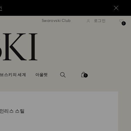
기
Swarovski Club
로그인
6만원 이상 구매 시 무료 배송
16만원 이상 구매 시 무료
0
기
기
브스키의 세계
아울렛
0
테인리스 스틸