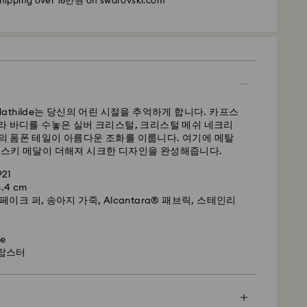
shipping over 16만원 on swarovski.com
 및 발송 후 영업일 기준 4~5일
 기준 2~3일
준 3~5일
0원
금액: 160,000원
Mathilde는 당신의 어린 시절을 추억하게 합니다. 카프스
라 바디를 수놓은 실버 크리스털, 크리스털 메쉬 네크리
익스프레스
의 폼폰 테일이 아름다운 조화를 이룹니다. 여기에 메탈
브스키 메달이 더해져 시크한 디자인을 완성해줍니다.
품(재고 상황에 따라 변동 가능)에 한해 제공됩니다.
11시 이전에 접수된 주문은 당일에 처리되어 발송되며,
21
 소요됩니다.
.4 cm
털은 섬세한 소재로 되어 있으며 특별한 주의를 기울여
페이크 퍼, 송아지 가죽, Alcantara® 패브릭, 스테인리
2일 영업일
스와로브스키 제품을 오랫동안 최적의 상태로 유지하려
 손상되지 않도록 해주시기 바랍니다.
0원
e
 랍스터
 건은 영업일 기준 2일 후 처리 및 발송됩니다.
장이나 부드러운 주머니에 보관하여 긁히지 않도록 합니
십시오. 손을 씻거나 수영할 때 및/또는 제품(향수, 헤어
션)을 사용할 때는 먼저 주얼리를 빼놓으십시오. 금속을