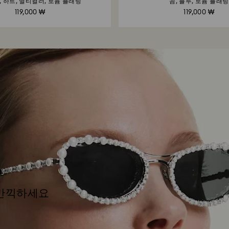
, 하트, 멀티컬러, 로듐 플래팅
곰, 블루, 로듐 플래팅
119,000 ₩
119,000 ₩
 만끽하세요