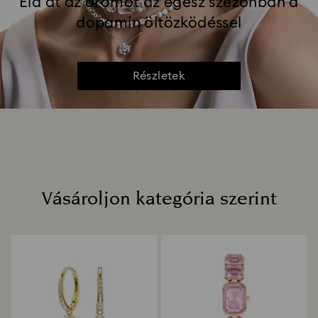
Éld át az örömöt az egész szezonban a
dopamin öltözködéssel
Részletek
Vásároljon kategória szerint
Title: