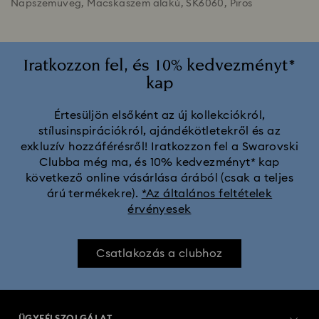
Napszemüveg, Macskaszem alakú, SK6060, Piros
Iratkozzon fel, és 10% kedvezményt*
kap
Értesüljön elsőként az új kollekciókról,
stílusinspirációkról, ajándékötletekről és az
exkluzív hozzáférésről! Iratkozzon fel a Swarovski
Clubba még ma, és 10% kedvezményt* kap
következő online vásárlása árából (csak a teljes
árú termékekre).
*Az általános feltételek
érvényesek
Csatlakozás a clubhoz