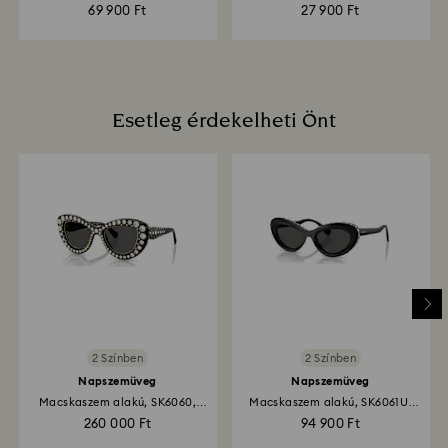
69 900 Ft
27 900 Ft
Esetleg érdekelheti Önt
2 Színben
2 Színben
Napszemüveg
Napszemüveg
Macskaszem alakú, SK6060,
Macskaszem alakú, SK6061U,
Ezüst...
Fekete
260 000 Ft
94 900 Ft