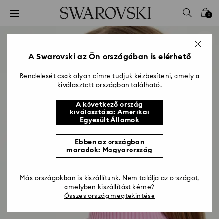
Hozzáférési-kulcs lista
0
0 - Fejléc
1 – Fő tartalom
2 - Lábléc
A Swarovski az Ön országában is elérhető
Rendelését csak olyan címre tudjuk kézbesíteni, amely a
kiválasztott országban található.
A következő ország
kiválasztása: Amerikai
Egyesült Államok
Ebben az országban
maradok: Magyarország
Más országokban is kiszállítunk. Nem találja az országot,
amelyben kiszállítást kérne?
Összes ország megtekintése