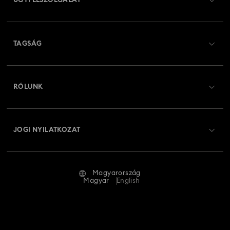
ÜGYFÉLSZOLGÁLAT
Ügyfélszolgálat áttekintés
TAGSÁG
Rendelési állapot
Regisztráció
Ajándékkártya egyenleg
RÓLUNK
Swarovski Club
Szállítás
A Swarovski bemutatása
Swarovski Crystal Society (SCS)
Visszaküldés és csere
JOGI NYILATKOZAT
Állás és karrier
Javítás állapota
Általános feltételek
Alumni Community
Magyarország
Kapcsolat
Általános feltételek
Magyar
English
Szakembereknek
Mérettáblázat
Adatvédelmi szabályzat
Oldaltérkép
Üzletkereső