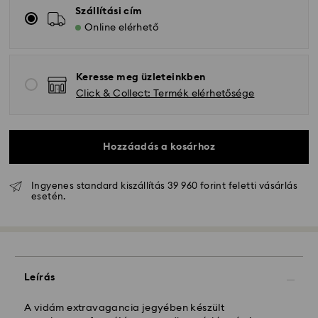
Szállítási cím
Online elérhető
Keresse meg üzleteinkben
Click & Collect: Termék elérhetősége
Hozzáadás a kosárhoz
Ingyenes standard kiszállítás 39 960 forint feletti vásárlás
esetén.
Hagyományos szállítás - GLS
A hétfőtől péntekig 10:00 óráig leadott
megrendeléseket még aznap dolgozzuk fel majd
Leírás
szállítjuk ki.
Hagyományos kiszállítási: 3 munkanap a feldolgozás
és a szállítás után
A vidám extravagancia jegyében készült