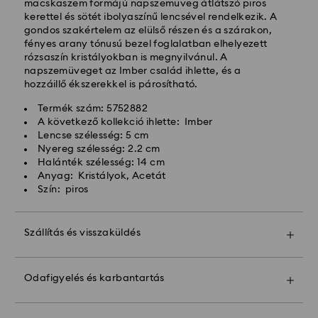
Hagyományos kiszállítási költség: HUF 2'000
macskaszem formájú napszemüveg átlátszó piros
Ingyenes kiszállítás a rendelések felett: HUF 39 960
kerettel és sötét ibolyaszínű lencsével rendelkezik. A
gondos szakértelem az elülső részen és a szárakon,
fényes arany tónusú bezel foglalatban elhelyezett
Expressz kiszállítási -
FedEx
rózsaszín kristályokban is megnyilvánul. A
napszemüveget az Imber család ihlette, és a
hozzáillő ékszerekkel is párosítható.
A hétfőtől péntekig, CET 14:30 óráig leadott
megrendeléseket még aznap feldolgozzuk és
Termék szám: 5752882
kiszállítjuk.
A következő kollekció ihlette: Imber
Expressz szállítási idő: 1 munkanap a feldolgozás és a
Lencse szélesség: 5 cm
szállítás után
Nyereg szélesség: 2.2 cm
Expressz szállítási költség: HUF 7'200
Halánték szélesség: 14 cm
Anyag: Kristályok, Acetát
Szín: piros
A Swarovski nem szállít postafiókokba vagy APO-
FPO címekre. A termékek a Swarovski tulajdonában
maradnak a végső kifizetés utolsó részletéig
Szállítás és visszaküldés
Tegye ajándékát még különlegesebbé egy prémium
A Crystal Myriad, Licensed-in és Creators Lab
márkájú táskával és színes masnis csomagolással.
termékek, kérjük, vegye figyelembe, hogy a csomag
Odafigyelés és karbantartás
Még egy személyes üzenetet is hozzáadhat.
kiszállítása akár 2 hétig is eltarthat, és erről e-
mailben értesítjük Önt.
Vegye figyelembe: