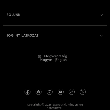
Regisztráció
Ajándékkártya egyenleg
RÓLUNK
Swarovski Club
Szállítás
A Swarovski bemutatása
Swarovski Crystal Society (SCS)
Visszaküldés és csere
JOGI NYILATKOZAT
Állás és karrier
Javítás állapota
Általános feltételek
Alumni Community
Magyarország
Kapcsolat
Általános feltételek
Magyar
English
Szakembereknek
Mérettáblázat
Adatvédelmi szabályzat
Oldaltérkép
Üzletkereső
Impresszum
Swarovski Created Diamonds
REACH-tájékoztató
Kristallwelten
Copyright ⓒ 2026 Swarovski. Minden jog
Akadálymentességi nyilatkozat
fenntartva.