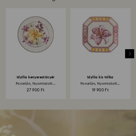
Idyllia kenyerestányér
Idyllia kis tálka
Porcelán, Nyomtatott...
Porcelán, Nyomtatott...
27 900 Ft
19 900 Ft