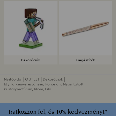
Dekorációk
Kiegészítők
Nyitóoldal
OUTLET
Dekorációk
Idyllia kenyerestányér, Porcelán, Nyomtatott
kristálymotívum, liliom, Lila
Iratkozzon fel, és 10% kedvezményt*