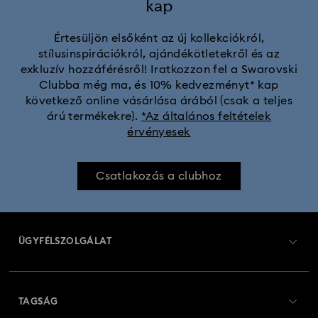
kap
Értesüljön elsőként az új kollekciókról,
stílusinspirációkról, ajándékötletekről és az
exkluzív hozzáférésről! Iratkozzon fel a Swarovski
Clubba még ma, és 10% kedvezményt* kap
következő online vásárlása árából (csak a teljes
árú termékekre).
*Az általános feltételek
érvényesek
Csatlakozás a clubhoz
ÜGYFÉLSZOLGÁLAT
Ügyfélszolgálat áttekintés
TAGSÁG
Rendelési állapot