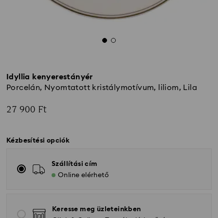
Idyllia kenyerestányér
Porcelán, Nyomtatott kristálymotívum, liliom, Lila
27 900 Ft
Kézbesítési opciók
Szállítási cím
Online elérhető
Keresse meg üzleteinkben