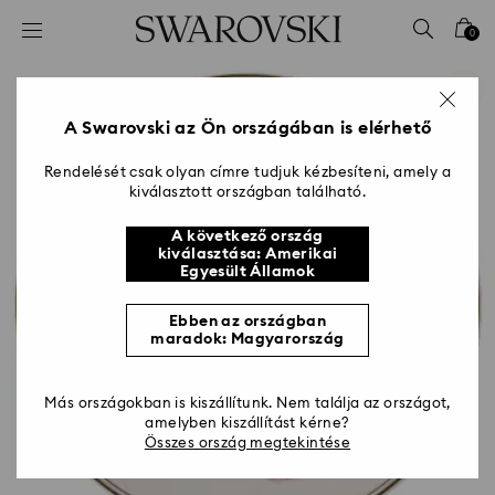
Hozzáférési-kulcs lista
0
0 - Fejléc
1 – Fő tartalom
2 - Lábléc
A Swarovski az Ön országában is elérhető
Rendelését csak olyan címre tudjuk kézbesíteni, amely a
kiválasztott országban található.
A következő ország
kiválasztása: Amerikai
Egyesült Államok
Ebben az országban
maradok: Magyarország
Más országokban is kiszállítunk. Nem találja az országot,
amelyben kiszállítást kérne?
Összes ország megtekintése