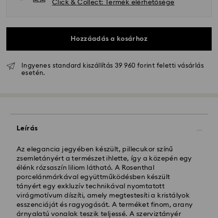
Click & Collect: Termék elérhetősége
Hozzáadás a kosárhoz
Ingyenes standard kiszállítás 39 960 forint feletti vásárlás
esetén.
Hagyományos szállítás - GLS
A hétfőtől péntekig 10:00 óráig leadott
megrendeléseket még aznap dolgozzuk fel majd
Leírás
szállítjuk ki.
Hagyományos kiszállítási: 3 munkanap a feldolgozás
és a szállítás után
Az elegancia jegyében készült, pillecukor színű
Hagyományos kiszállítási költség: HUF 2'000
zsemletányért a természet ihlette, így a közepén egy
Ingyenes kiszállítás a rendelések felett: HUF 39 960
élénk rózsaszín liliom látható. A Rosenthal
porcelánmárkával együttműködésben készült
tányért egy exkluzív technikával nyomtatott
Expressz kiszállítási -
FedEx
virágmotívum díszíti, amely megtestesíti a kristályok
esszenciáját és ragyogását. A terméket finom, arany
árnyalatú vonalak teszik teljessé. A szerviztányér