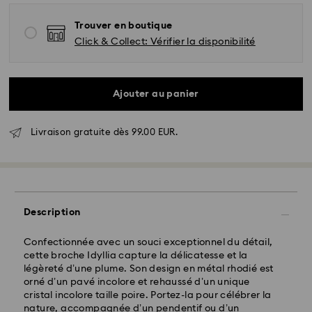
Trouver en boutique
Click & Collect: Vérifier la disponibilité
Livraison standard - GLS
Les commandes passées du lundi au vendredi avant
Ajouter au panier
17:00 HEC seront traitées et envoyées le jour ouvrable
même
Délai de livraison standard: 2-3 jours ouvrables après
Livraison gratuite dès 99.00 EUR.
traitement et envoi
Frais de livraison standard: EUR 6.95
Livraison standard offerte à partir de : EUR 99
Livraison express -
FedEx
Description
Confectionnée avec un souci exceptionnel du détail,
Les commandes passées du lundi au vendredi avant
cette broche Idyllia capture la délicatesse et la
14:30 HEC seront traitées et envoyées le jour
légèreté d’une plume. Son design en métal rhodié est
ouvrable même
orné d’un pavé incolore et rehaussé d’un unique
Délai de livraison express: 1-2 jours ouvrables après
cristal incolore taille poire. Portez-la pour célébrer la
traitement et envoi
nature, accompagnée d’un pendentif ou d’un
Frais de livraison express: EUR 17.50