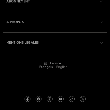
ABONNEMENT
État de la commande
Créer un compte
Solde de la carte cadeau
A PROPOS
Swarovski Club
Livraisons
À propos de Swarovski
Swarovski Crystal Society (SCS)
Retours et échanges
MENTIONS LÉGALES
Emploi & Carrières
Statut de réparation
Conditions D’Utilisation
Alumni Community
France
Contactez-Nous
Conditions Générales
Français
English
Pour les professionnels
Calculer votre taille
Politique De Confidentialité
Sitemap
Rechercher une boutique
Mention Légale
Swarovski Created Diamonds
Réservez un rendez-vous
Informations sur REACH
Kristallwelten