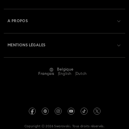
État de la commande
Créer un compte
Solde de la carte cadeau
A PROPOS
Swarovski Club
Livraisons
À propos de Swarovski
Swarovski Crystal Society (SCS)
Retours et échanges
MENTIONS LÉGALES
Emploi & Carrières
Statut de réparation
Conditions D’Utilisation
Alumni Community
Belgique
Contactez-Nous
Conditions Générales
Français
English
Dutch
Pour les professionnels
Calculer votre taille
Politique De Confidentialité
Sitemap
Rechercher une boutique
Mention Légale
Swarovski Created Diamonds
Réservez un rendez-vous
Informations sur REACH
Kristallwelten
Copyright ⓒ 2026 Swarovski. Tous droits réservés.