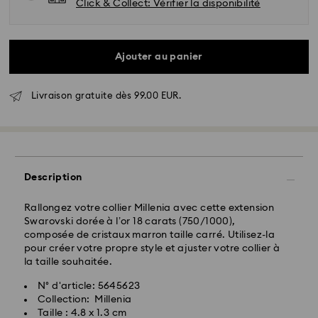
Click & Collect: Vérifier la disponibilité
Ajouter au panier
Livraison standard - GLS
Livraison gratuite dès 99.00 EUR.
Les commandes passées du lundi au vendredi avant
10:00 HEC seront traitées et expédiées le jour
ouvrable même
Délai de livraison standard: 2 jour ouvrable après
traitement et expédition
Frais de livraison standard: EUR 6.95
Description
Livraison standard offerte à partir de : EUR 99
Rallongez votre collier Millenia avec cette extension
Swarovski dorée à l’or 18 carats (750/1000),
composée de cristaux marron taille carré. Utilisez-la
Livraison express - FedEx
pour créer votre propre style et ajuster votre collier à
la taille souhaitée.
N° d'article: 5645623
Collection: Millenia
Taille : 4.8 x 1.3 cm