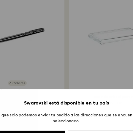
6 Colores
Bolígrafo Shimmer
Negro, Lacado negro
Base de cristal pequ
Swarovski está disponible en tu país
49 EUR
49 EUR
 que solo podemos enviar tu pedido a las direcciones que se encuent
seleccionado.