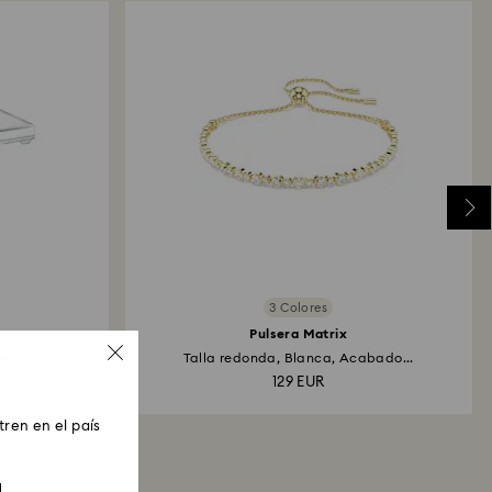
3 Colores
Pulsera Matrix
eña
Talla redonda, Blanca, Acabado...
129 EUR
ren en el país