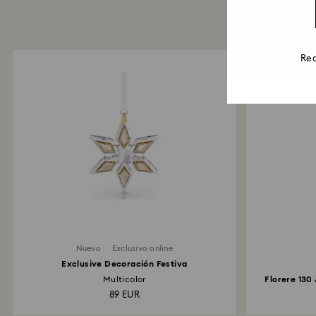
Rea
Nuevo
Exclusivo online
Exclusive Decoración Festiva
Multicolor
Florere 130
89 EUR