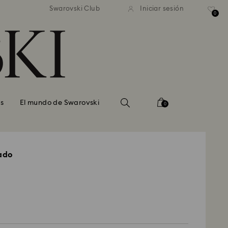
estándar gratuito en pedidos
Envío estándar gratuito en
Swarovski Club
Iniciar sesión
superiores a 99 EUR
superiores a 99 EUR
0
s
El mundo de Swarovski
0
ado