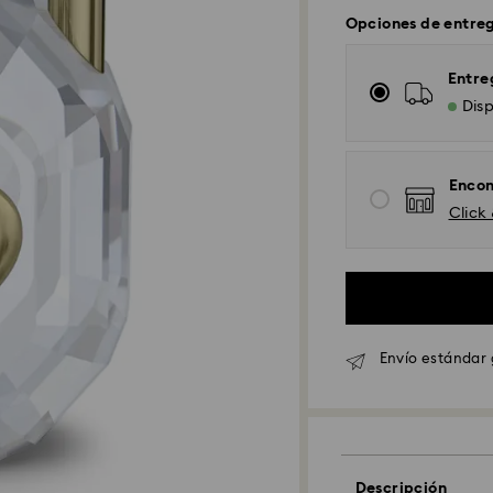
Opciones de entre
Entre
Disp
Encon
Click
Envío Standard - 
Envío estándar 
Los pedidos realiz
serán procesados 
Tiempo de envío e
procesamiento y e
Coste envío están
Envío estándar gr
Descripción