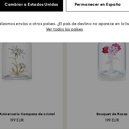
También podría gustarte
Cambiar a Estados Unidos
Permanecer en España
lizamos envíos a otros países. ¿El país de destino no aparece en la li
Ver todos los países
 Aniversario Campana de cristal
Bouquet de Rosas
199 EUR
199 EUR