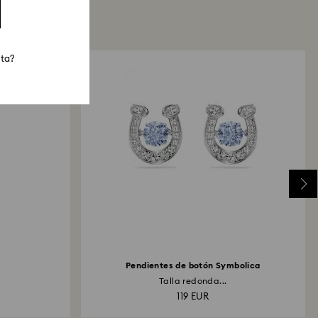
sta?
Pendientes de botón Symbolica
Talla redonda...
119 EUR