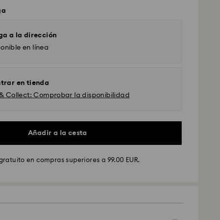
ga
ga a la dirección
onible en línea
trar en tienda
 & Collect: Comprobar la disponibilidad
Añadir a la cesta
GLS
gratuito en compras superiores a 99.00 EUR.
ados de lunes a viernes antes de las 10:00h CET
y enviados el mismo día laboral.
stándar: 4 días laborables después del
nvío.
(5-6 días a las Islas Baleares)
dar: EUR 6.95
atuito por compras superiores a: EUR 99