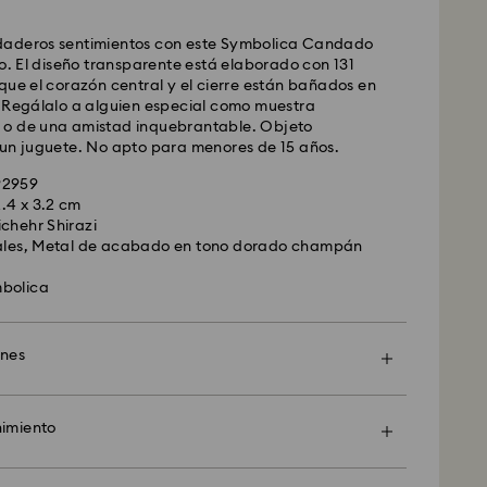
daderos sentimientos con este Symbolica Candado
Ex
do. El diseño transparente está elaborado con 131
que el corazón central y el cierre están bañados en
. Regálalo a alguien especial como muestra
ados de lunes a viernes antes de las 14:30h CET
o de una amistad inquebrantable. Objeto
y enviados el mismo día laboral.
 un juguete. No apto para menores de 15 años.
prés: 1-2 días laborables después del
nvío.
92959
 : EUR 19
.4 x 3.2 cm
chehr Shirazi
tales, Metal de acabado en tono dorado champán
 realizar envíos a apartados postales ni a
O (direcciones del ejército y de la marina). Los
bolica
n siendo propiedad de Swarovski hasta la recepción
ones
 Crystal Myriad, con Licencia y Creators Lab,es
en cuenta que pueden pasar hasta 2 semanas
 sea todavía más especial con una bolsa premium
víe el paquete y se le enviara una notificación por
marca y un envoltorio colorido. Además puedes
imiento
.
 personalizado.
 explora el excepcional savoir-faire de Swarovski.