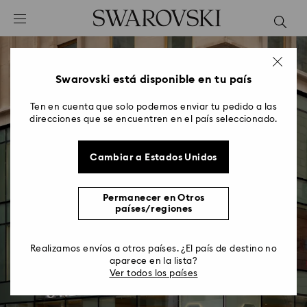
Accesskeys list
0 - Header
1 - Main content
2 - Footer
Swarovski está disponible en tu país
Ten en cuenta que solo podemos enviar tu pedido a las
direcciones que se encuentren en el país seleccionado.
Cambiar a Estados Unidos
Hacemos nuestras tiendas
Permanecer en Otros
más sostenibles
países/regiones
Reducimos nuestro impacto ambiental
Realizamos envíos a otros países. ¿El país de destino no
aparece en la lista?
Ver todos los países