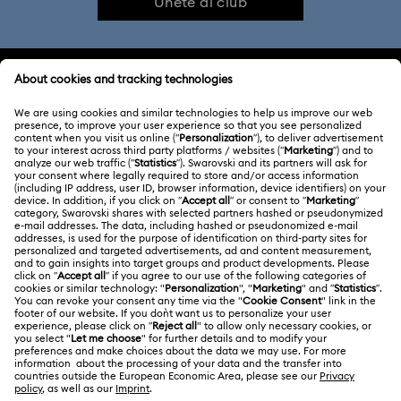
Únete al club
ATENCIÓN AL CLIENTE
Información general del servicio al cliente
ACERCA DE NOSOTROS
Saldo de la tarjeta regalo
Acerca de Swarovski
Estado de la reparación
CONDICIONES LEGALES
Trabaja con nosotros
Contacto
Condiciones De Uso
Alumni Community
Guía de tamaños
Otros países/regiones
Terminos & Condiciones
English
Deutsch
Español
Français
Para profesionales
Buscador de tiendas
Política De Privacidad
Mapa Web