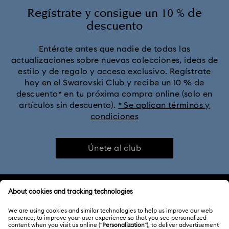
Regístrate y consigue un 10 % de
descuento
Entérate antes que nadie de todas las
actualizaciones sobre nuevas colecciones, ideas de
estilo y de regalo y acceso exclusivo. Regístrate
hoy en el Swarovski Club y recibe un 10 % de
descuento* en tu próxima compra online (solo en
artículos sin descuento).
* Se aplican términos y
condiciones
Únete al club
ATENCIÓN AL CLIENTE
Información general del servicio al cliente