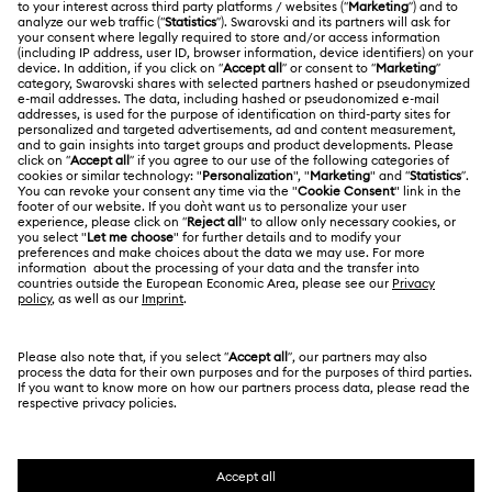
ACERCA DE NOSOTROS
Saldo de la tarjeta regalo
Acerca de Swarovski
Estado de la reparación
CONDICIONES LEGALES
Trabaja con nosotros
Contacto
Condiciones De Uso
Alumni Community
Guía de tamaños
Otros países/regiones
Terminos & Condiciones
English
Deutsch
Español
Français
Para profesionales
Buscador de tiendas
Política De Privacidad
Mapa Web
Consentimiento De Cookies
Swarovski Created Diamonds
Pie De Imprenta
Kristallwelten
Copyright ⓒ 2026 Swarovski. Todos los derechos
Información sobre REACH
reservados.
Code of Conduct & Policies
SWAROVSKI® y el logotipo del cisne son marcas
comerciales registradas de Swarovski AG.
Declaración de consentimiento de protección de datos