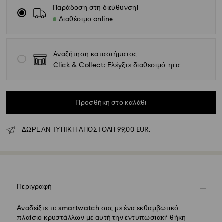
Παράδοση στη διεύθυνσηl
Διαθέσιμο online
Αναζήτηση καταστήματος
Click & Collect: Ελέγξτε διαθεσιμότητα
Προσθήκη στο καλάθι
Κανονική αποστολή - GLS
ΔΩΡΕΑΝ ΤΥΠΙΚΗ ΑΠΟΣΤΟΛΗ 99,00 EUR.
Οι παραγγελίες που υποβάλλονται από Δευτέρα έως
Παρασκευή έως τις 10:00 CET θα διεκπεραιώνονται και
θα αποστέλλονται την ίδια εργάσιμη ημέρα.
Εκτιμώμενος χρόνος παράδοσης : 5 εργάσιμες ημέρες
για την ηπειρωτική Ελλάδα μετά την επεξεργασία και
αποστολή (6-7 ημέρες για τα νησιά)
Περιγραφή
Κόστος κανονικής αποστολής: EUR 6,95
Δωρεάν κανονική αποστολή για παραγγελίες άνω των:
Αναδείξτε το smartwatch σας με ένα εκθαμβωτικό
EUR 99
πλαίσιο κρυστάλλων με αυτή την εντυπωσιακή θήκη