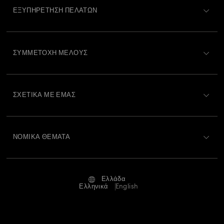
ΕΞΥΠΗΡΈΤΗΣΗ ΠΕΛΑΤΏΝ
Περιγραφή Εξυπηρέτησης Πελατών
ΣΥΜΜΕΤΟΧΉ ΜΈΛΟΥΣ
Κατάσταση παραγγελίας
Εγγραφή
Υπόλοιπο Δωροκάρτας
ΣΧΕΤΙΚΆ ΜΕ ΕΜΆΣ
Swarovski Club
Αποστολή
Σχετικά με τη Swarovski
Swarovski Crystal Society (SCS)
Επιστροφές και Αλλαγές
ΝΟΜΙΚΆ ΘΈΜΑΤΑ
Θέσεις εργασίας και σταδιοδρομία
Κατάσταση επισκευής
Όροι Χρήσης
Alumni Community
Ελλάδα
Επικοινωνία
Όροι και προϋποθέσεις
Ελληνικά
English
Για Επαγγελματίες
Οδηγός μεγεθών
Πολιτική Απορρήτου
Χάρτης ιστότοπου