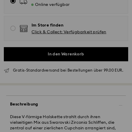
Online verfügbar
Im Store finden
Click & Collect: Verfügbarkeit prüfen
In den Warenkorb
Gratis-Standardversand bei Bestellungen über 99.00 EUR.
Standardversand - GLS
Bestellungen, die montags bis freitags bis spätestens
10:00 Uhr MEZ eingehen, werden am gleichen
Werktag bearbeitet und versendet.
Beschreibung
Lieferzeit bei Standardversand: 2 Werktag nach
Bearbeitung und Versand
Diese V-förmige Halskette strahlt durch ihren
Standard Versandkosten: EUR 6.95
vielseitigen Mix aus Swarovski Zirconia Schliffen, die
Kostenloser Standardversand bei einem Einkauf über:
zentral auf einer zierlichen Cupchain arrangiert sind,
EUR 99