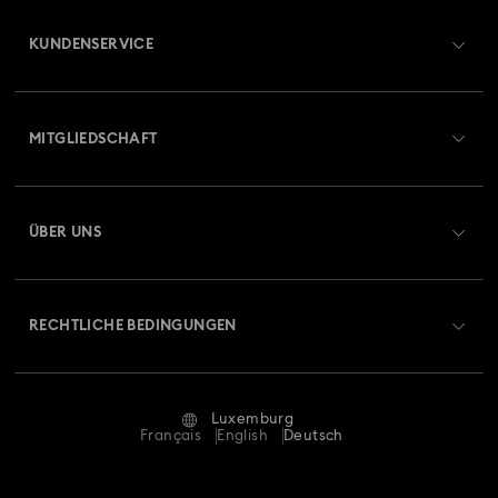
KUNDENSERVICE
Übersicht zum Kundenservice
MITGLIEDSCHAFT
Auftragsstatus
Registrieren
Geschenkkarten-Guthaben
ÜBER UNS
Swarovski Club
Versand
Über Swarovski
Swarovski Crystal Society (SCS)
Retouren und Umtausch
RECHTLICHE BEDINGUNGEN
Stellen & Karriere
Reparaturstatus
Nutzungsbedingungen
Alumni Community
Luxemburg
Kontakt
AGB
Français
English
Deutsch
Für Geschäftskunden
Größe berechnen
Datenschutz