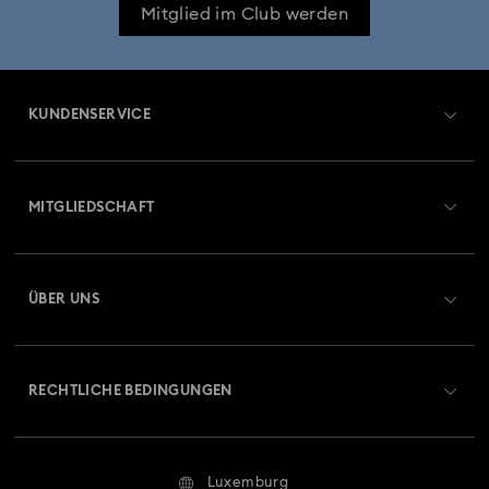
Mitglied im Club werden
KUNDENSERVICE
Übersicht zum Kundenservice
MITGLIEDSCHAFT
Auftragsstatus
Registrieren
Geschenkkarten-Guthaben
ÜBER UNS
Swarovski Club
Versand
Über Swarovski
Swarovski Crystal Society (SCS)
Retouren und Umtausch
RECHTLICHE BEDINGUNGEN
Stellen & Karriere
Reparaturstatus
Nutzungsbedingungen
Alumni Community
Luxemburg