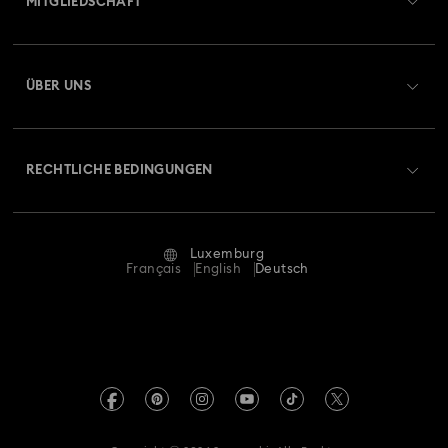
MITGLIEDSCHAFT
Auftragsstatus
Registrieren
Geschenkkarten-Guthaben
ÜBER UNS
Swarovski Club
Versand
Über Swarovski
Swarovski Crystal Society (SCS)
Retouren und Umtausch
RECHTLICHE BEDINGUNGEN
Stellen & Karriere
Reparaturstatus
Nutzungsbedingungen
Alumni Community
Luxemburg
Kontakt
AGB
Français
English
Deutsch
Für Geschäftskunden
Größe berechnen
Datenschutz
Sitemap
Store-Finder
Impressum
Swarovski Created Diamonds
Termin buchen
REACH-Informationen
Kristallwelten