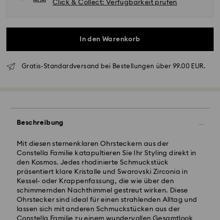
Click & Collect: Verfügbarkeit prüfen
In den Warenkorb
Gratis-Standardversand bei Bestellungen über 99.00 EUR.
Standardversand - GLS
Bestellungen, die montags bis freitags bis spätestens
10:00 Uhr MEZ eingehen, werden am gleichen
Werktag bearbeitet und versendet.
Beschreibung
Lieferzeit bei Standardversand: 2 Werktag nach
Bearbeitung und Versand
Mit diesen sternenklaren Ohrsteckern aus der
Standard Versandkosten: EUR 6.95
Constella Familie katapultieren Sie Ihr Styling direkt in
Kostenloser Standardversand bei einem Einkauf über:
den Kosmos. Jedes rhodinierte Schmuckstück
EUR 99
präsentiert klare Kristalle und Swarovski Zirconia in
Kessel- oder Krappenfassung, die wie über den
schimmernden Nachthimmel gestreut wirken. Diese
Expressversand - FedEx
Ohrstecker sind ideal für einen strahlenden Alltag und
Swarovski Kristall ist ein empfindliches Material, das
Bestellungen, die montags bis freitags bis spätestens
lassen sich mit anderen Schmuckstücken aus der
besondere Achtsamkeit erfordert und gemäß den
14:30 Uhr MEZ eingehen, werden am gleichen
Constella Familie zu einem wundervollen Gesamtlook